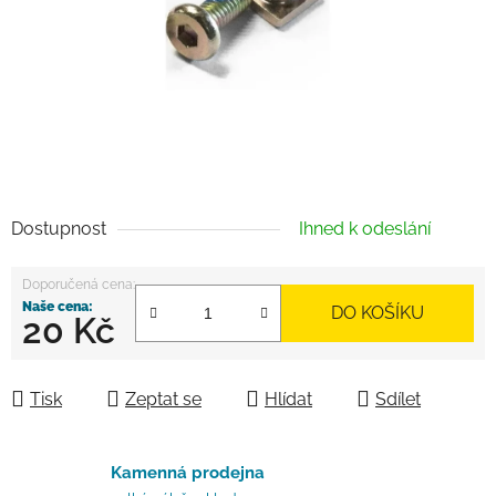
Dostupnost
Ihned k odeslání
DO KOŠÍKU
20 Kč
Měrná cena:
Tisk
Zeptat se
Hlídat
Sdílet
Kamenná prodejna