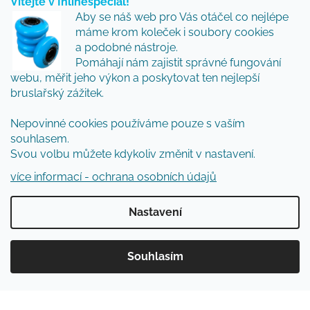
Vítejte v Inlinespecial!
Vložte svůj e-mail a my vám budeme zasílat informace
Aby se náš web pro Vás otáčel co nejlépe
o nových produktech na našem e-shopu.
máme krom koleček i soubory cookies
Přidejte se k nám a my Vám budeme zasílat ty nejlepší
a podobné nástroje.
novinky a tipy.
Pomáhají nám zajistit správné fungování
webu, měřit jeho výkon a poskytovat ten nejlepší
E-mail
bruslařský zážitek.
Vložením e-mailu souhlasíte s
podmínkami
Nepovinné cookies používáme pouze s vaším
ochrany osobních údajů
souhlasem.
Svou volbu můžete kdykoliv změnit v nastavení.
PŘIHLÁSIT SE
více informací - ochrana osobních údajů
Nastavení
Vytvořil Shoptet
Souhlasím
Copyright 2026
Inlinespecial
. Všechna práva
vyhrazena.
Upravit nastavení cookies