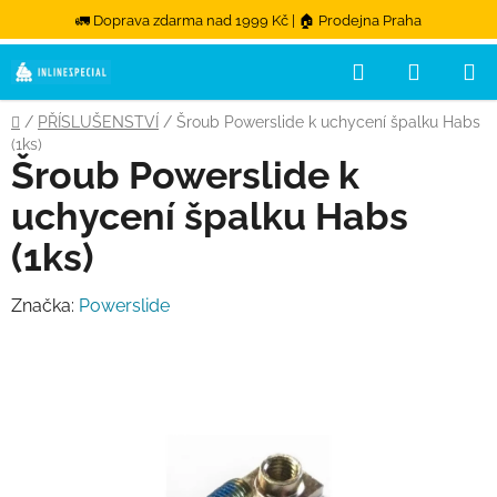
🚛 Doprava zdarma nad 1999 Kč | 🏠 Prodejna Praha
Hledat
NÁKUPN
Přejít na obsah
Domů
/
PŘÍSLUŠENSTVÍ
/
Šroub Powerslide k uchycení špalku Habs
(1ks)
Šroub Powerslide k
uchycení špalku Habs
(1ks)
Značka:
Powerslide