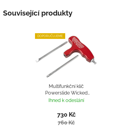
Související produkty
DOPORUČUJEME
Multifunkční klíč
Powerslide Wicked
Hardcore Tool
Ihned k odeslání
730 Kč
760 Kč