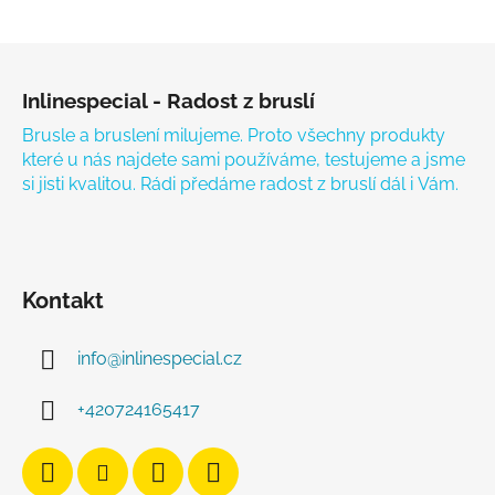
Zápatí
Inlinespecial - Radost z bruslí
Brusle a bruslení milujeme. Proto všechny produkty
které u nás najdete sami používáme, testujeme a jsme
si jisti kvalitou. Rádi předáme radost z bruslí dál i Vám.
Kontakt
info
@
inlinespecial.cz
+420724165417