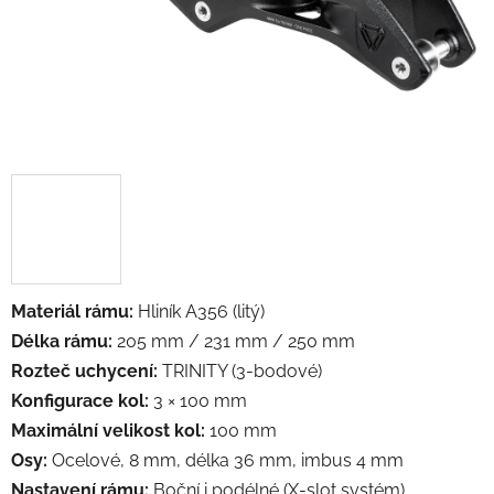
Materiál rámu:
Hliník A356 (litý)
Délka rámu:
205 mm / 231 mm / 250 mm
Rozteč uchycení:
TRINITY (3-bodové)
Konfigurace kol:
3 × 100 mm
Maximální velikost kol:
100 mm
Osy:
Ocelové, 8 mm, délka 36 mm, imbus 4 mm
Nastavení rámu:
Boční i podélné (X-slot systém)