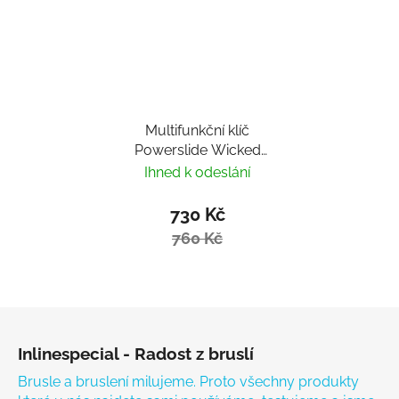
Multifunkční klíč
Powerslide Wicked
Hardcore Tool
Ihned k odeslání
730 Kč
760 Kč
Zápatí
Inlinespecial - Radost z bruslí
Brusle a bruslení milujeme. Proto všechny produkty