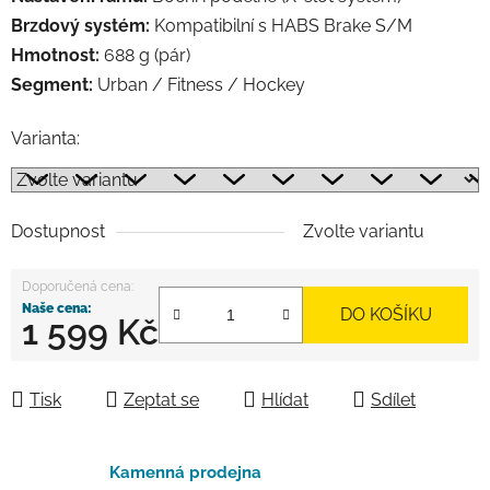
Brzdový systém:
Kompatibilní s HABS Brake S/M
Hmotnost:
688 g (pár)
Segment:
Urban / Fitness / Hockey
Varianta:
Dostupnost
Zvolte variantu
DO KOŠÍKU
1 599 Kč
Měrná cena:
Tisk
Zeptat se
Hlídat
Sdílet
Kamenná prodejna