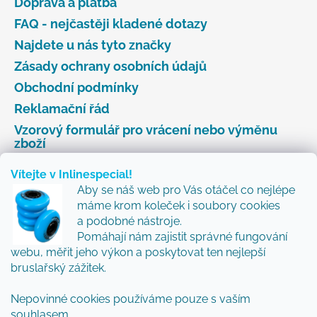
Doprava a platba
FAQ - nejčastěji kladené dotazy
Najdete u nás tyto značky
Zásady ochrany osobních údajů
Obchodní podmínky
Reklamační řád
Vzorový formulář pro vrácení nebo výměnu
zboží
Vítejte v Inlinespecial!
Aby se náš web pro Vás otáčel co nejlépe
Odebírat newsletter
máme krom koleček i soubory cookies
a podobné nástroje.
Přidejte se k nám a my Vám budeme zasílat ty nejlepší
Pomáhají nám zajistit správné fungování
novinky a tipy.
webu, měřit jeho výkon a poskytovat ten nejlepší
bruslařský zážitek.
Nepovinné cookies používáme pouze s vaším
Vložením e-mailu souhlasíte s
podmínkami
souhlasem.