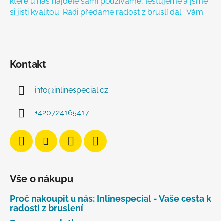
které u nás najdete sami používáme, testujeme a jsme
si jisti kvalitou. Rádi předáme radost z bruslí dál i Vám.
Kontakt
info
@
inlinespecial.cz
+420724165417
Vše o nákupu
Proč nakoupit u nás: Inlinespecial - Vaše cesta k
radosti z bruslení