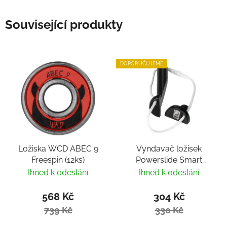
Související produkty
DOPORUČUJEME
Ložiska WCD ABEC 9
Vyndavač ložisek
Freespin (12ks)
Powerslide Smart
Bearing Remover by
Ihned k odeslání
Ihned k odeslání
Villy
568 Kč
304 Kč
739 Kč
330 Kč