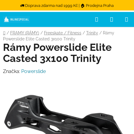
🚛 Doprava zdarma nad 1999 Kč | 🏠 Prodejna Praha
Hledat
NÁKUPN
Přejít na obsah
Domů
/
FRAMY (RÁMY)
/
Freeskate / Fitness
/
Trinity
/
Rámy
Powerslide Elite Casted 3x100 Trinity
Rámy Powerslide Elite
Casted 3x100 Trinity
Značka:
Powerslide