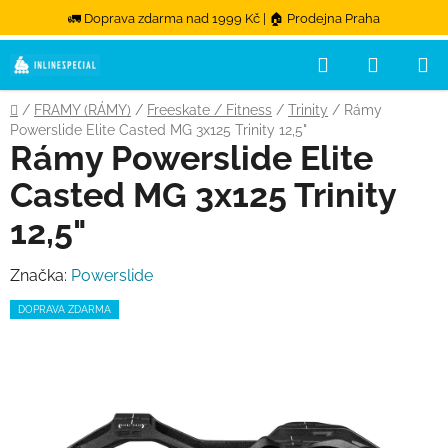
🚛 Doprava zdarma nad 1999 Kč | 🏠 Prodejna Praha
Hledat
NÁKUPN
Přejít na obsah
Domů
/
FRAMY (RÁMY)
/
Freeskate / Fitness
/
Trinity
/
Rámy
Powerslide Elite Casted MG 3x125 Trinity 12,5"
Rámy Powerslide Elite
Casted MG 3x125 Trinity
12,5"
Značka:
Powerslide
DOPRAVA ZDARMA