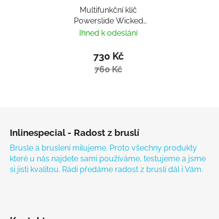
Multifunkční klíč
Powerslide Wicked
Hardcore Tool
Ihned k odeslání
730 Kč
760 Kč
Zápatí
Inlinespecial - Radost z bruslí
Brusle a bruslení milujeme. Proto všechny produkty
které u nás najdete sami používáme, testujeme a jsme
si jisti kvalitou. Rádi předáme radost z bruslí dál i Vám.