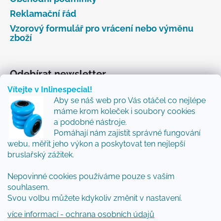
Reklamační řád
Vzorový formulář pro vrácení nebo výměnu
zboží
Odebírat newsletter
Vítejte v Inlinespecial!
Vložte svůj e-mail a my vám budeme zasílat informace
Aby se náš web pro Vás otáčel co nejlépe
o nových produktech na našem e-shopu.
máme krom koleček i soubory cookies
Přidejte se k nám a my Vám budeme zasílat ty nejlepší
a podobné nástroje.
novinky a tipy.
Pomáhají nám zajistit správné fungování
webu, měřit jeho výkon a poskytovat ten nejlepší
E-mail
bruslařský zážitek.
Nepovinné cookies používáme pouze s vaším
Vložením e-mailu souhlasíte s
podmínkami
souhlasem.
ochrany osobních údajů
Svou volbu můžete kdykoliv změnit v nastavení.
PŘIHLÁSIT SE
více informací - ochrana osobních údajů