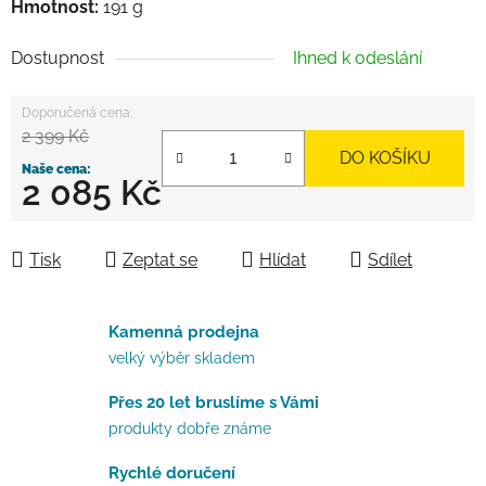
Hmotnost:
191 g
Dostupnost
Ihned k odeslání
2 399 Kč
DO KOŠÍKU
2 085 Kč
Měrná cena:
Tisk
Zeptat se
Hlídat
Sdílet
Kamenná prodejna
velký výběr skladem
Přes 20 let bruslíme s Vámi
produkty dobře známe
Rychlé doručení