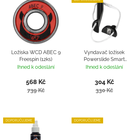
Ložiska WCD ABEC 9
Vyndavač ložisek
Freespin (12ks)
Powerslide Smart
Bearing Remover by
Ihned k odeslání
Ihned k odeslání
Villy
568 Kč
304 Kč
739 Kč
330 Kč
DOPORUČUJEME
DOPORUČUJEME