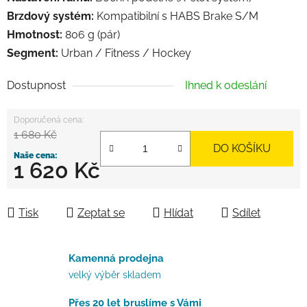
Brzdový systém:
Kompatibilní s HABS Brake S/M
Hmotnost:
806 g (pár)
Segment:
Urban / Fitness / Hockey
Dostupnost
Ihned k odeslání
1 680 Kč
DO KOŠÍKU
1 620 Kč
Měrná cena:
Tisk
Zeptat se
Hlídat
Sdílet
Kamenná prodejna
velký výběr skladem
Přes 20 let bruslíme s Vámi