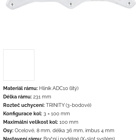
Materiál rámu:
Hliník ADC10 (litý)
Délka rámu:
231 mm
Rozteč uchycení:
TRINITY (3-bodové)
Konfigurace kol:
3 × 100 mm
Maximální velikost kol:
100 mm
Osy:
Ocelové, 8 mm, délka 36 mm, imbus 4 mm
Nastavení rámu:
Boční i podélné (X-slot systém)