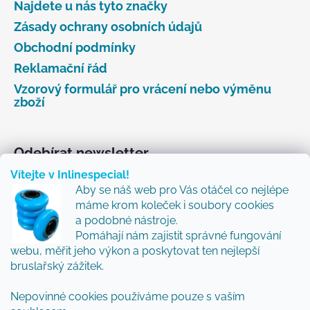
Najdete u nás tyto značky
Zásady ochrany osobních údajů
Obchodní podmínky
Reklamační řád
Vzorový formulář pro vrácení nebo výměnu
zboží
Odebírat newsletter
Vítejte v Inlinespecial!
Vložte svůj e-mail a my vám budeme zasílat informace
Aby se náš web pro Vás otáčel co nejlépe
o nových produktech na našem e-shopu.
máme krom koleček i soubory cookies
Přidejte se k nám a my Vám budeme zasílat ty nejlepší
a podobné nástroje.
novinky a tipy.
Pomáhají nám zajistit správné fungování
webu, měřit jeho výkon a poskytovat ten nejlepší
E-mail
bruslařský zážitek.
Nepovinné cookies používáme pouze s vaším
Vložením e-mailu souhlasíte s
podmínkami