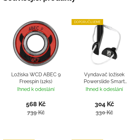
DOPORUČUJEME
Ložiska WCD ABEC 9
Vyndavač ložisek
Freespin (12ks)
Powerslide Smart
Bearing Remover by
Ihned k odeslání
Ihned k odeslání
Villy
568 Kč
304 Kč
739 Kč
330 Kč