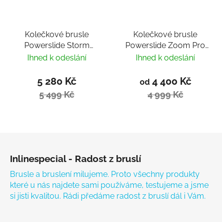
Kolečkové brusle
Kolečkové brusle
Powerslide Storm
Powerslide Zoom Pro
Mango 80
80 Black
Ihned k odeslání
Ihned k odeslání
5 280 Kč
4 400 Kč
od
5 499 Kč
4 999 Kč
Zápatí
Inlinespecial - Radost z bruslí
Brusle a bruslení milujeme. Proto všechny produkty
které u nás najdete sami používáme, testujeme a jsme
si jisti kvalitou. Rádi předáme radost z bruslí dál i Vám.