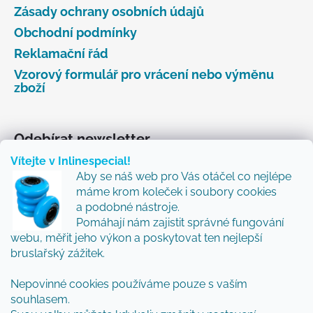
Zásady ochrany osobních údajů
Obchodní podmínky
Reklamační řád
Vzorový formulář pro vrácení nebo výměnu
zboží
Odebírat newsletter
Vítejte v Inlinespecial!
Vložte svůj e-mail a my vám budeme zasílat informace
Aby se náš web pro Vás otáčel co nejlépe
o nových produktech na našem e-shopu.
máme krom koleček i soubory cookies
Přidejte se k nám a my Vám budeme zasílat ty nejlepší
a podobné nástroje.
novinky a tipy.
Pomáhají nám zajistit správné fungování
webu, měřit jeho výkon a poskytovat ten nejlepší
E-mail
bruslařský zážitek.
Nepovinné cookies používáme pouze s vaším
Vložením e-mailu souhlasíte s
podmínkami
souhlasem.
ochrany osobních údajů