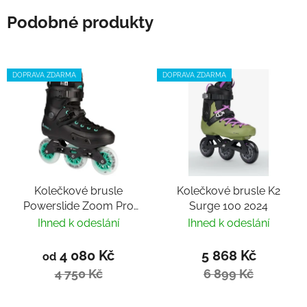
Podobné produkty
DOPRAVA ZDARMA
DOPRAVA ZDARMA
Kolečkové brusle
Kolečkové brusle K2
Powerslide Zoom Pro
Surge 100 2024
100 Black Mint Trinity
Ihned k odeslání
Ihned k odeslání
4 080 Kč
5 868 Kč
od
4 750 Kč
6 899 Kč