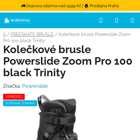
🚛 Doprava zdarma nad 1999 Kč | 🏠 Prodejna Praha
Hledat
NÁKUPN
Přejít na obsah
Domů
/
FREESKATE BRUSLE
/
Kolečkové brusle Powerslide Zoom
Pro 100 black Trinity
Kolečkové brusle
Powerslide Zoom Pro 100
black Trinity
Značka:
Powerslide
VÝPRODEJ
DOPRAVA ZDARMA