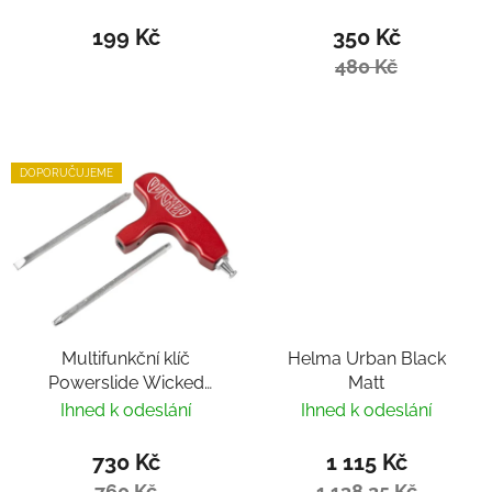
199 Kč
350 Kč
480 Kč
DOPORUČUJEME
Multifunkční klíč
Helma Urban Black
Powerslide Wicked
Matt
Hardcore Tool
Ihned k odeslání
Ihned k odeslání
730 Kč
1 115 Kč
760 Kč
1 138,25 Kč