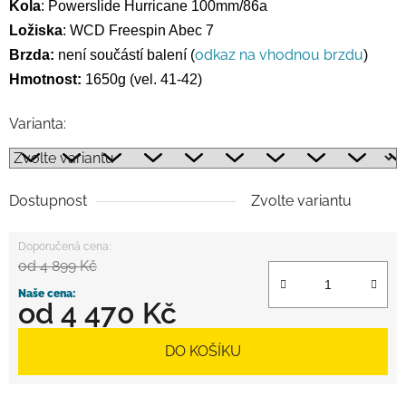
Kola
: Powerslide Hurricane 100mm/86a
Ložiska
: WCD Freespin Abec 7
odkaz na vhodnou brzdu
Brzda:
není součástí balení
(
)
Hmotnost:
1650g (vel. 41-42)
Varianta:
Dostupnost
Zvolte variantu
od 4 899 Kč
od
4 470 Kč
Měrná cena:
DO KOŠÍKU