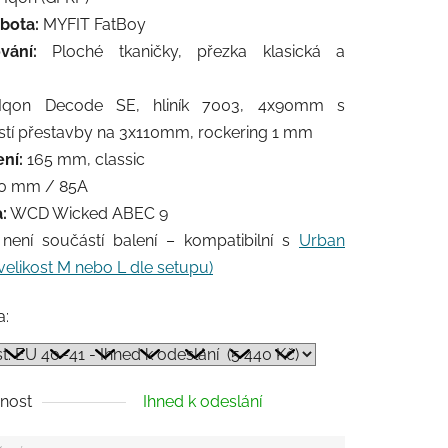
 bota:
MYFIT FatBoy
vání:
Ploché tkaničky, přezka klasická a
á
qon Decode SE, hliník 7003, 4x90mm s
tí přestavby na 3x110mm, rockering 1 mm
ní:
165 mm, classic
0 mm / 85A
:
WCD Wicked ABEC 9
není součástí balení – kompatibilní s
Urban
velikost M nebo L dle setupu)
a:
nost
Ihned k odeslání