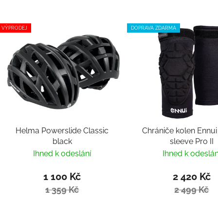
VÝPRODEJ
DOPRAVA ZDARMA
Helma Powerslide Classic
Chrániče kolen Ennu
black
sleeve Pro II
Ihned k odeslání
Ihned k odeslán
1 100 Kč
2 420 Kč
1 359 Kč
2 499 Kč