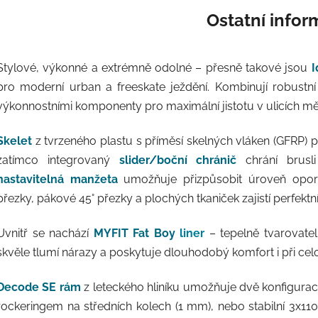
Ostatní info
Stylové, výkonné a extrémně odolné – přesně takové jsou
I
pro moderní urban a freeskate ježdění. Kombinují robustn
výkonnostními komponenty pro maximální jistotu v ulicích mě
Skelet
z tvrzeného plastu s příměsí skelných vláken (GFRP) p
zatímco integrovaný
slider/boční chránič
chrání brusl
nastavitelná manžeta
umožňuje přizpůsobit úroveň opory 
přezky, pákové 45° přezky a plochých tkaniček zajistí perfekt
Uvnitř se nachází
MYFIT Fat Boy
liner
– tepelně tvarovate
skvěle tlumí nárazy a poskytuje dlouhodobý komfort i při cel
Decode SE rám
z leteckého hliníku umožňuje dvě konfigur
rockeringem na středních kolech (1 mm), nebo stabilní 3x1