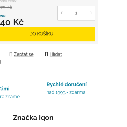
,75 Kč
440 Kč
 cena:
DO KOŠÍKU
Zeptat se
Hlídat
t
Rychlé doručení
Vámi
nad 1999,- zdarma
bře známe
Značka
Iqon