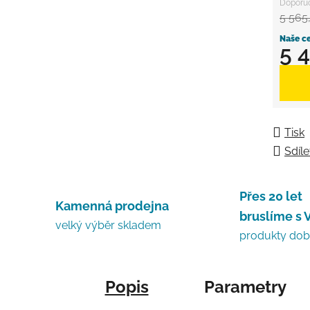
5 565
5 
Měrná
Tisk
Sdíle
Přes 20 let
Kamenná prodejna
bruslíme s 
velký výběr skladem
produkty do
Popis
Parametry