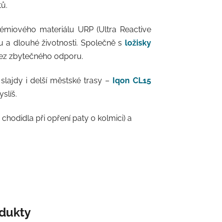
tů.
émiového materiálu URP (Ultra Reactive
pu a dlouhé životnosti. Společně s
ložisky
 bez zbytečného odporu.
slajdy i delší městské trasy –
Iqon CL15
slíš.
hodidla při opření paty o kolmici) a
odukty