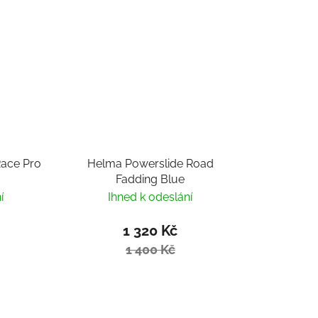
Race Pro
Helma Powerslide Road
Fadding Blue
í
Ihned k odeslání
1 320 Kč
1 400 Kč