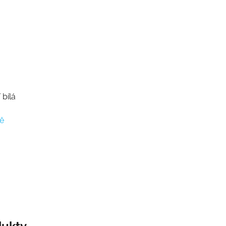
bílá
ě