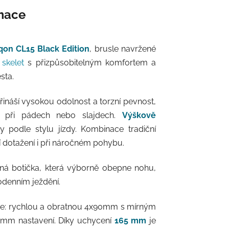
rmace
qon CL15 Black Edition
, brusle navržené
í
skelet
s přizpůsobitelným komfortem a
sta.
řináší vysokou odolnost a torzní pevnost,
i při pádech nebo slajdech.
Výškově
podle stylu jízdy. Kombinace tradiční
ní dotažení i při náročném pohybu.
lná botička, která výborně obepne nohu,
odenním ježdění.
ace: rychlou a obratnou 4x90mm s mírným
10mm nastavení. Díky uchycení
165 mm
je