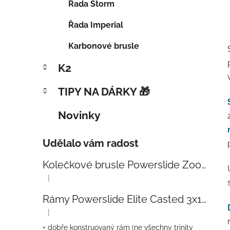
Řada Storm
Řada Imperial
Karbonové brusle
K2
TIPY NA DÁRKY 🎁
Novinky
Udělalo vám radost
Kolečkové brusle Powerslide Zoom Baby Blue 80
|
Hodnocení produktu je 5 z 5 hvězdiček.
Rámy Powerslide Elite Casted 3x110 Trinity 270mm
|
Hodnocení produktu je 4 z 5 hvězdiček.
+ dobře konstruovaný rám (ne všechny trinity