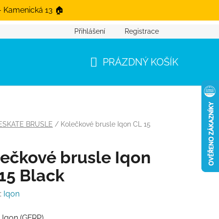
- Kamenická 13 🏠
Přihlášení
Registrace
PRÁZDNÝ KOŠÍK
NÁKUPNÍ KOŠÍK
ESKATE BRUSLE
/
Kolečkové brusle Iqon CL 15
ečkové brusle Iqon
15 Black
:
Iqon
Iqon (GFRP)