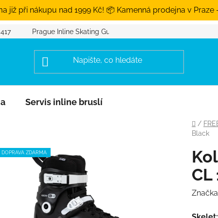
a již při nákupu nad 1999 Kč! 📦 Kamenná prodejna v Praze 
 417
Prague Inline Skating Guide
na
Servis inline bruslí
Domů
/
FRE
Black
Kol
DOPRAVA ZDARMA
CL 
Značka
Skelet: