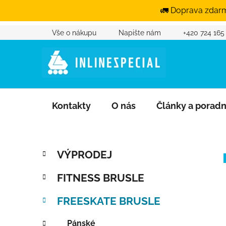
🚛 Doprava zdarm
Přejít na obsah
Vše o nákupu
Napište nám
+420 724 165
Kontakty
O nás
Články a porad
Postranní panel
Kategorie
Přeskočit kategorie
VÝPRODEJ
FITNESS BRUSLE
FREESKATE BRUSLE
Pánské