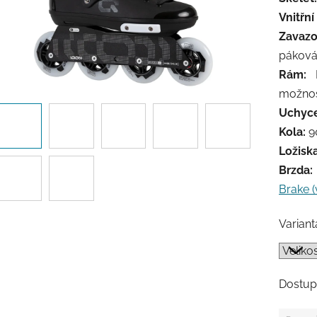
Vnitřní
Zavazo
pákov
Rám:
I
možnos
Uchyce
Kola:
9
Ložiska
Brzda:
Brake (
Variant
Dostup