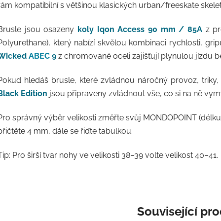
rám kompatibilní s většinou klasických urban/freeskate skele
Brusle jsou osazeny
koly Iqon Access 90 mm / 85A
z pr
Polyurethane), který nabízí skvělou kombinaci rychlosti, gri
Wicked
ABEC
9
z chromované oceli zajišťují plynulou jízdu
Pokud hledáš brusle, které zvládnou náročný provoz, triky, 
Black Edition
jsou připraveny zvládnout vše, co si na ně vymy
Pro správný výběr velikosti změřte svůj MONDOPOINT (délku c
přičtěte 4 mm, dále se řiďte tabulkou.
Tip: Pro širší tvar nohy ve velikosti 38–39 volte velikost 40–41.
Související pr