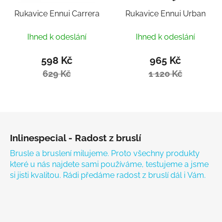
Rukavice Ennui Carrera
Rukavice Ennui Urban
Ihned k odeslání
Ihned k odeslání
598 Kč
965 Kč
629 Kč
1 120 Kč
Zápatí
Inlinespecial - Radost z bruslí
Brusle a bruslení milujeme. Proto všechny produkty
které u nás najdete sami používáme, testujeme a jsme
si jisti kvalitou. Rádi předáme radost z bruslí dál i Vám.