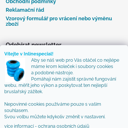
Obchodní podmínky
Reklamační řád
Vzorový formulář pro vrácení nebo výměnu
zboží
Odebírat newsletter
Vítejte v Inlinespecial!
Vložte svůj e-mail a my vám budeme zasílat informace
Aby se náš web pro Vás otáčel co nejlépe
o nových produktech na našem e-shopu.
máme krom koleček i soubory cookies
Přidejte se k nám a my Vám budeme zasílat ty nejlepší
a podobné nástroje.
novinky a tipy.
Pomáhají nám zajistit správné fungování
webu, měřit jeho výkon a poskytovat ten nejlepší
E-mail
bruslařský zážitek.
Nepovinné cookies používáme pouze s vaším
Vložením e-mailu souhlasíte s
podmínkami
souhlasem.
ochrany osobních údajů
Svou volbu můžete kdykoliv změnit v nastavení.
PŘIHLÁSIT SE
více informací - ochrana osobních údajů