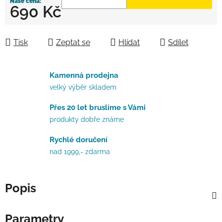
690 Kč
Měrná cena:
Tisk
Zeptat se
Hlídat
Sdílet
Kamenná prodejna
velký výběr skladem
Přes 20 let bruslíme s Vámi
produkty dobře známe
Rychlé doručení
nad 1999,- zdarma
Popis
Parametry