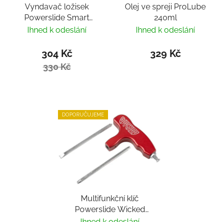
Vyndavač ložisek
Olej ve spreji ProLube
Powerslide Smart
240ml
Bearing Remover by
Ihned k odeslání
Ihned k odeslání
Villy
304 Kč
329 Kč
330 Kč
DOPORUČUJEME
Multifunkční klíč
Powerslide Wicked
Hardcore Tool
Ihned k odeslání