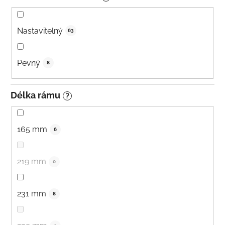
Nastavitelný
63
Pevný
8
Délka rámu
?
165 mm
6
219 mm
0
231 mm
8