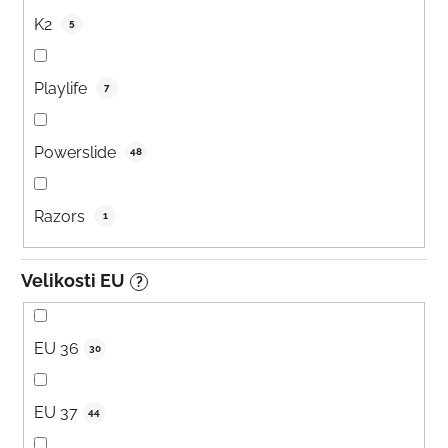
K2
5
Playlife
7
Powerslide
48
Razors
1
Velikosti EU
?
EU 36
30
EU 37
44