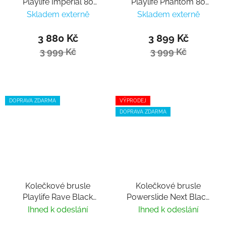
Playlife Imperial 80
Playlife Phantom 80
Fuchsia
Black
Skladem externě
Skladem externě
3 880 Kč
3 899 Kč
3 999 Kč
3 999 Kč
DOPRAVA ZDARMA
VÝPRODEJ
DOPRAVA ZDARMA
Kolečkové brusle
Kolečkové brusle
Playlife Rave Black
Powerslide Next Black
Trinity 80
Red 110 Trinity
Ihned k odeslání
Ihned k odeslání