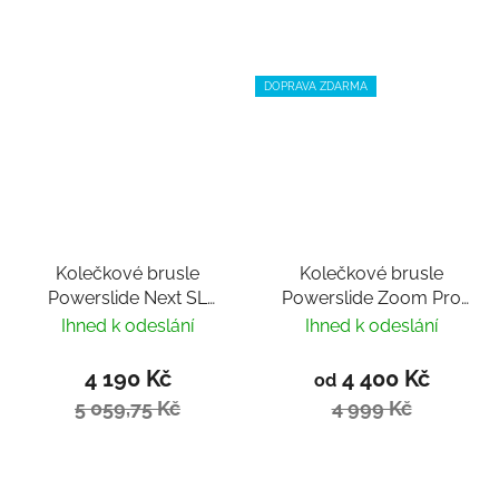
DOPRAVA ZDARMA
Kolečkové brusle
Kolečkové brusle
Powerslide Next SL
Powerslide Zoom Pro
Black 110
80 Black
Ihned k odeslání
Ihned k odeslání
4 190 Kč
4 400 Kč
od
5 059,75 Kč
4 999 Kč