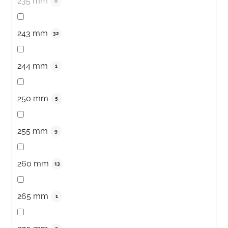
235 mm
0
243 mm
32
244 mm
1
250 mm
5
255 mm
9
260 mm
13
265 mm
1