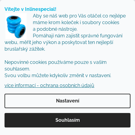
nebo 4 kolečka. Naše zkušenost z testování je
Vítejte v Inlinespecial!
taková, že pro rychlý přesun městem vítězí
Aby se náš web pro Vás otáčel co nejlépe
máme krom koleček i soubory cookies
3x110mm, ale pro maximální kontrolu a slalom
a podobné nástroje.
nedáme dopustit na 4x80mm.“
Pomáhají nám zajistit správné fungování
webu, měřit jeho výkon a poskytovat ten nejlepší
Martin doporučuje:
bruslařský zážitek.
"Feeskate je plný svobody, která mě baví.
Nepovinné cookies používáme pouze s vaším
Pokud máte normální až užší nohu,
souhlasem.
doporučuji
Powerslide Next
. Přenos síly
Svou volbu můžete kdykoliv změnit v nastavení.
díky Trinity systému je prostě znát a velkou
více informací - ochrana osobních údajů
výhodou je i snadná výměna rámu za jiný.
Sám je jezdím jak ve variantě 4x90 tak 3x110
Nastavení
mm."
Anna doporučuje:
Souhlasím
"Mnoho jezdců trápí širší chodidlo. V
takovém případě doporučuji
Powerslide