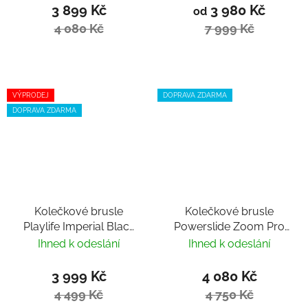
3 899 Kč
3 980 Kč
od
4 080 Kč
7 999 Kč
VÝPRODEJ
DOPRAVA ZDARMA
DOPRAVA ZDARMA
Kolečkové brusle
Kolečkové brusle
Playlife Imperial Black
Powerslide Zoom Pro
White 110
100 Black Mint Trinity
Ihned k odeslání
Ihned k odeslání
3 999 Kč
4 080 Kč
4 499 Kč
4 750 Kč