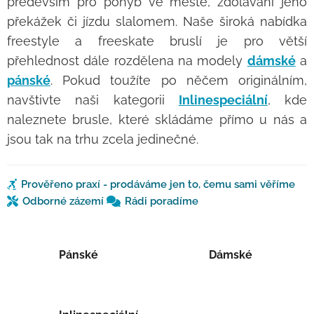
především pro pohyb ve městě, zdolávání jeho
překážek či jízdu slalomem. Naše široká nabídka
freestyle a freeskate bruslí je pro větší
přehlednost dále rozdělena na modely
dámské
a
pánské
. Pokud toužíte po něčem originálním,
navštivte naši kategorii
Inlinespeciální
, kde
naleznete brusle, které skládáme přímo u nás a
jsou tak na trhu zcela jedinečné.
Prověřeno praxí - prodáváme jen to, čemu sami věříme
Odborné zázemí
Rádi poradíme
Pánské
Dámské