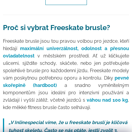
Proč si vybrat Freeskate brusle?
Freeskate brusle jsou tou pravou volbou pro jezdce, kteří
hledají
maximální univerzálnost, odolnost a přesnou
ovladatelnost
v městském prostředí. Ať už kličkujete
ulicemi, sjíždíte schody, skáčete, nebo jen potřebujete
spolehlivé brusle pro každodenní jízdu, Freeskate modely
vám poskytnou potřebnou oporu a kontrolu. Díky
pevné
skořepině (hardboot)
a snadno vyměnitelným
komponentům jsou ideální pro intenzivní používání a
zvládají i vyšší zátěž, včetně jezdců s
váhou nad 100 kg
,
kde měkké fitness brusle často selhávají.
„V Inlinespecial víme, že u freeskate bruslí je klíčová
tuhost skeletu. Často se nás ptáte, jestli zvolit 3,