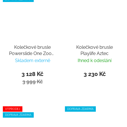
Kolečkové brusle
Kolečkové brusle
Powerslide One Zoom
Playlife Aztec
Black 100
Skladem externě
Ihned k odeslání
3 128 Kč
3 230 Kč
3 999 Kč
VÝPRODEJ
DOPRAVA ZDARMA
DOPRAVA ZDARMA