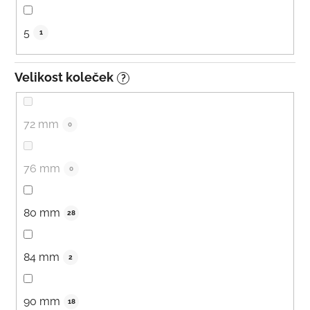
5
1
Velikost koleček
?
72 mm
0
76 mm
0
80 mm
28
84 mm
2
90 mm
18