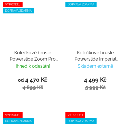
VÝPRODEJ
DOPRAVA ZDARMA
DOPRAVA ZDARMA
Kolečkové brusle
Kolečkové brusle
Powerslide Zoom Pro
Powerslide Imperial
100 black Trinity
Black Red 110
Ihned k odeslání
Skladem externě
4 470 Kč
4 499 Kč
od
4 899 Kč
5 999 Kč
VÝPRODEJ
VÝPRODEJ
DOPRAVA ZDARMA
DOPRAVA ZDARMA