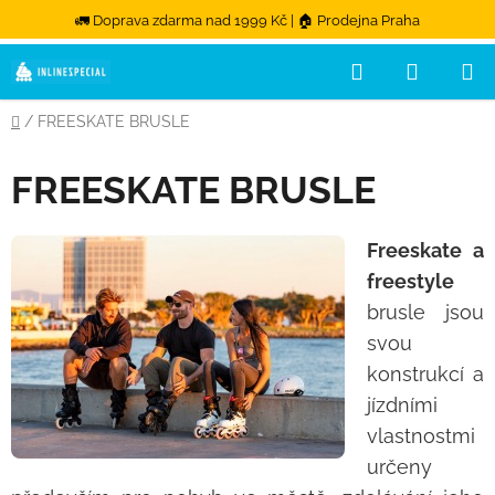
🚛 Doprava zdarma nad 1999 Kč | 🏠 Prodejna Praha
Přejít na obsah
Hledat
NÁKUPN
Domů
/
FREESKATE BRUSLE
FREESKATE BRUSLE
Freeskate a
freestyle
brusle jsou
svou
konstrukcí a
jízdními
vlastnostmi
určeny