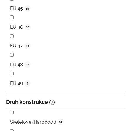
EU 45
35
EU 46
53
EU 47
34
EU 48
12
EU 49
9
Druh konstrukce
?
Skeletové (Hardboot)
64