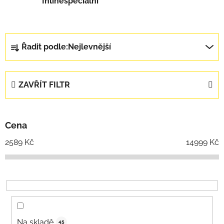
Inlinespeciální
Řazení produktů
Řadit podle:
Nejlevnější
ZAVŘÍT FILTR
Cena
2589
Kč
14999
Kč
Na skladě
45