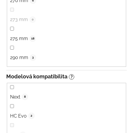
270 mm
6
273 mm
0
275 mm
18
290 mm
3
Modelová kompatibilita
?
Next
8
HC Evo
2