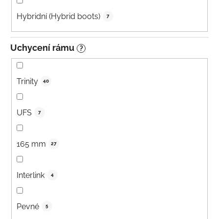
Hybridní (Hybrid boots)
7
Uchycení rámu
?
Trinity
40
UFS
7
165 mm
27
Interlink
4
Pevné
5