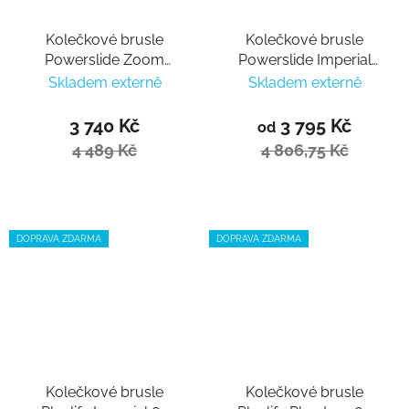
Kolečkové brusle
Kolečkové brusle
Powerslide Zoom
Powerslide Imperial
Sunset 90
Darkteal 110
Skladem externě
Skladem externě
3 740 Kč
3 795 Kč
od
4 489 Kč
4 806,75 Kč
DOPRAVA ZDARMA
DOPRAVA ZDARMA
Kolečkové brusle
Kolečkové brusle