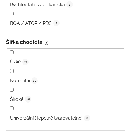
Rychloutahovací tkanička
5
BOA / ATOP / PDS
3
Šířka chodidla
?
Úzké
33
Normální
70
Široké
26
Univerzální (Tepelně tvarovatelné)
2