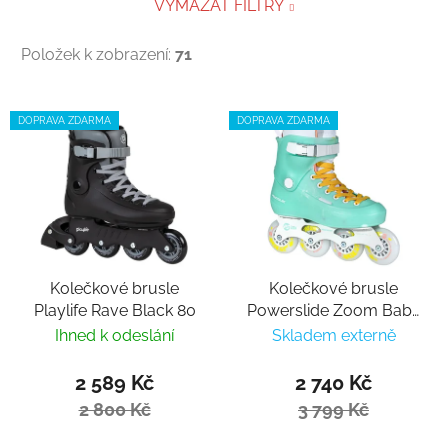
VYMAZAT FILTRY
Položek k zobrazení:
71
Výpis produktů
DOPRAVA ZDARMA
DOPRAVA ZDARMA
Kolečkové brusle
Kolečkové brusle
Playlife Rave Black 80
Powerslide Zoom Baby
Blue 80
Ihned k odeslání
Skladem externě
2 589 Kč
2 740 Kč
2 800 Kč
3 799 Kč