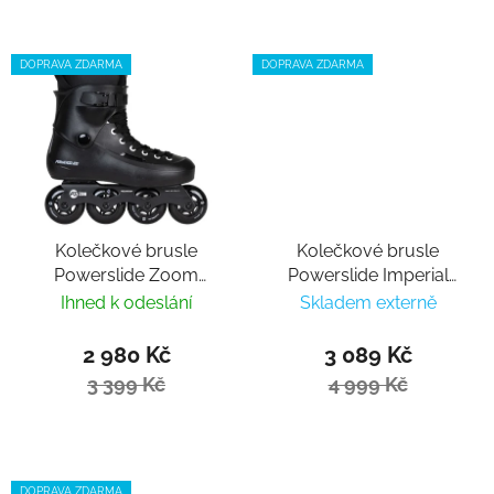
DOPRAVA ZDARMA
DOPRAVA ZDARMA
Kolečkové brusle
Kolečkové brusle
Powerslide Zoom
Powerslide Imperial
Black 80
Lollipop 80
Ihned k odeslání
Skladem externě
2 980 Kč
3 089 Kč
3 399 Kč
4 999 Kč
DOPRAVA ZDARMA