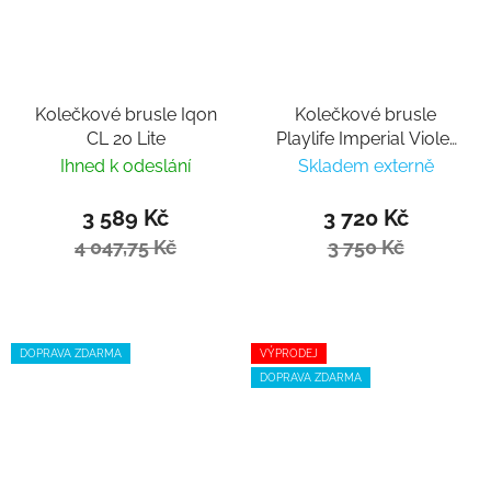
Kolečkové brusle Iqon
Kolečkové brusle
CL 20 Lite
Playlife Imperial Violet
80
Ihned k odeslání
Skladem externě
3 589 Kč
3 720 Kč
4 047,75 Kč
3 750 Kč
DOPRAVA ZDARMA
VÝPRODEJ
DOPRAVA ZDARMA