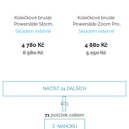
Kolečkové brusle
Kolečkové brusle
Powerslide Storm
Powerslide Zoom Pro
Meteor 80
80 Sand
Skladem externě
Skladem externě
4 780 Kč
4 880 Kč
6 580 Kč
5 250 Kč
NAČÍST 24 DALŠÍCH
Stránkování
1
3
Ovládací prvky výpisu
71
položek celkem
NAHORU