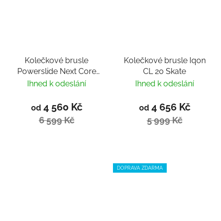
Kolečkové brusle
Kolečkové brusle Iqon
Powerslide Next Core
CL 20 Skate
Black 100 Trinity
Ihned k odeslání
Ihned k odeslání
4 560 Kč
4 656 Kč
od
od
6 599 Kč
5 999 Kč
DOPRAVA ZDARMA