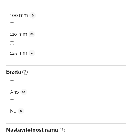
100 mm
9
110 mm
21
125 mm
4
Brzda
?
Ano
66
Ne
5
Nastavitelnost rámu
?