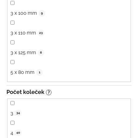
3 x 100 mm
9
3 x 110 mm
23
3 x 125 mm
6
5 x 80 mm
1
Počet koleček
?
3
34
4
40