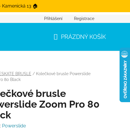
- Kamenická 13 🏠
Přihlášení
Registrace
PRÁZDNÝ KOŠÍK
NÁKUPNÍ KOŠÍK
ESKATE BRUSLE
/
Kolečkové brusle Powerslide
o 80 Black
ečkové brusle
werslide Zoom Pro 80
ack
:
Powerslide