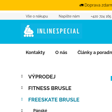
🚛 Doprava zdarm
Vše o nákupu
Napište nám
+420 724 165
Přejít na obsah
Kontakty
O nás
Články a porad
Postranní panel
Kategorie
Přeskočit kategorie
VÝPRODEJ
FITNESS BRUSLE
FREESKATE BRUSLE
Pánské