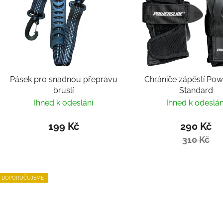
Pásek pro snadnou přepravu
Chrániče zápěstí Pow
bruslí
Standard
Ihned k odeslání
Ihned k odeslán
199 Kč
290 Kč
310 Kč
DOPORUČUJEME