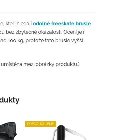
, kteří hledají
odolné freeskate brusle
u bez zbytečné okázalosti. Ocení je i
nad 100 kg, protože tato brusle vyšší
 je umístěna mezi obrázky produktu.)
odukty
DOPORUČUJEME