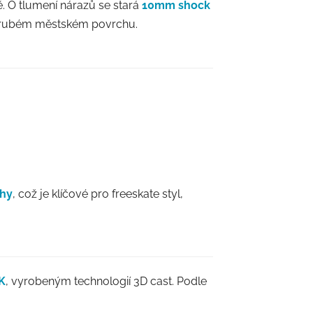
ě. O tlumení nárazů se stará
10mm shock
o hrubém městském povrchu.
ohy
, což je klíčové pro freeskate styl,
K
, vyrobeným technologií 3D cast. Podle