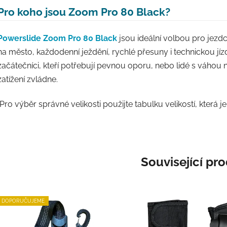
Pro koho jsou Zoom Pro 80 Black?
Powerslide Zoom Pro 80 Black
jsou ideální volbou pro jezdce
na město, každodenní ježdění, rychlé přesuny i technickou jízd
začátečníci, kteří potřebují pevnou oporu, nebo lidé s váhou 
zatížení zvládne.
(Pro výběr správné velikosti použijte tabulku velikostí, která
Související pr
DOPORUČUJEME