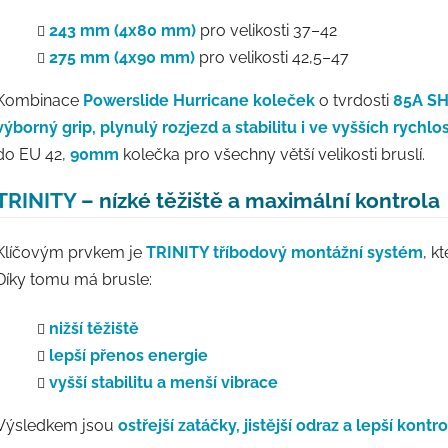
243 mm (4x80 mm)
pro velikosti 37–42
275 mm (4x90 mm)
pro velikosti 42,5–47
Kombinace
Powerslide Hurricane
koleček
o tvrdosti
85A S
výborný grip, plynulý rozjezd a stabilitu i ve vyšších rychlo
do EU 42,
90mm
kolečka pro všechny větší velikosti bruslí.
TRINITY
– nízké těžiště a maximální kontrola
Klíčovým prvkem je
TRINITY tříbodový montážní systém
, k
Díky tomu má brusle:
nižší těžiště
lepší přenos energie
vyšší stabilitu a menší vibrace
Výsledkem jsou
ostřejší zatáčky, jistější odraz a lepší kontro