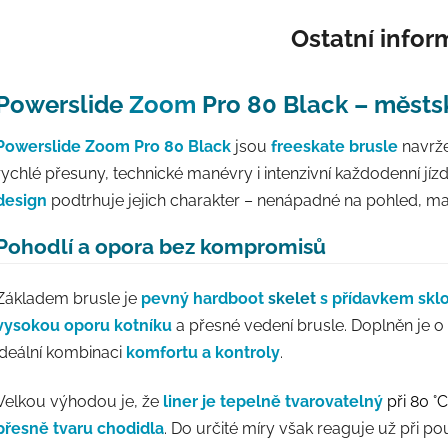
Ostatní info
Powerslide
Zoom
Pro 80 Black – městský
Powerslide Zoom Pro 80 Black
jsou
freeskate brusle
navrže
rychlé přesuny, technické manévry i intenzivní každodenní jíz
design
podtrhuje jejich charakter – nenápadné na pohled, ma
Pohodlí a opora bez kompromisů
Základem brusle je
pevný hardboot
skelet
s přídavkem skl
vysokou oporu kotníku
a přesné vedení brusle. Doplněn je o
ideální kombinaci
komfortu a kontroly
.
Velkou výhodou je, že
liner je tepelně tvarovatelný
při 80 °C
přesně tvaru chodidla
. Do určité míry však reaguje už při 