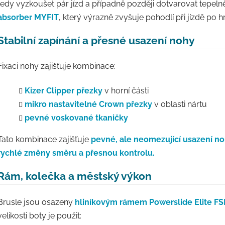
tedy vyzkoušet pár jízd a případně později dotvarovat tepeln
absorber MYFIT
, který výrazně zvyšuje pohodlí při jízdě p
Stabilní zapínání a přesné usazení nohy
Fixaci nohy zajišťuje kombinace:
Kizer Clipper přezky
v horní části
mikro nastavitelné Crown přezky
v oblasti nártu
pevné voskované tkaničky
Tato kombinace zajišťuje
pevné, ale neomezující usazení n
rychlé změny směru a přesnou kontrolu.
Rám, kolečka a městský výkon
Brusle jsou osazeny
hliníkovým rámem Powerslide Elite FS
velikosti boty je použit: