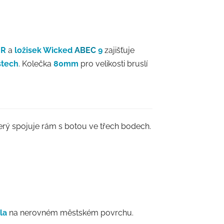
HR
a
ložisek Wicked
ABEC
9
zajišťuje
stech
. Kolečka
80mm
pro velikosti bruslí
terý spojuje rám s botou ve třech bodech.
la
na nerovném městském povrchu.