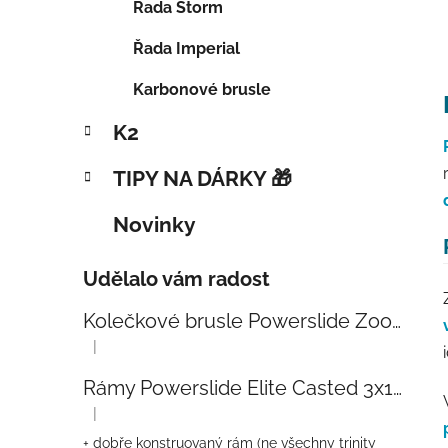
Řada Storm
Řada Imperial
Karbonové brusle
K2
TIPY NA DÁRKY 🎁
Novinky
Udělalo vám radost
Kolečkové brusle Powerslide Zoom Baby Blue 80
|
Hodnocení produktu je 5 z 5 hvězdiček.
Rámy Powerslide Elite Casted 3x110 Trinity 270mm
|
Hodnocení produktu je 4 z 5 hvězdiček.
+ dobře konstruovaný rám (ne všechny trinity