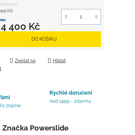
999 Kč
d
4 400 Kč
 cena:
DO KOŠÍKU
Zeptat se
Hlídat
t
Rychlé doručení
Vámi
nad 1999,- zdarma
bře známe
Značka
Powerslide