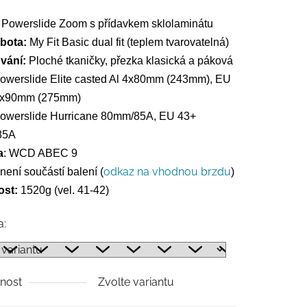
:
Powerslide Zoom s přídavkem sklolaminátu
 bota:
My Fit Basic dual fit
(teplem tvarovatelná)
vání:
Ploché tkaničky, přezka klasická a páková
Powerslide Elite casted Al 4x80mm (243mm), EU
4x90mm (275mm)
Powerslide Hurricane 80mm/85A, EU 43+
85A
a
: WCD ABEC 9
odkaz na vhodnou brzdu
není součástí balení
(
)
st:
1520g (vel. 41-42)
a:
nost
Zvolte variantu