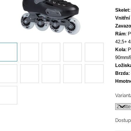
Skelet
Vnitřní
Zavazo
Rám
: 
42,5+ 
Kola
: 
90mm/
Ložisk
Brzda:
Hmotno
Variant
Dostup