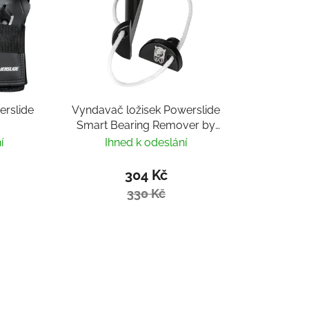
erslide
Vyndavač ložisek Powerslide
Smart Bearing Remover by
Villy
í
Ihned k odeslání
304 Kč
330 Kč