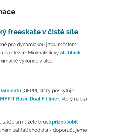
rmace
 freeskate v čisté síle
né pro dynamickou jízdu městem,
du na stezce. Minimalistický
all-black
ximálně výkonné v akci.
olaminátu
(GFRP)
, který poskytuje
MYFIT Basic Dual Fit
liner
, který nabízí
, takže si můžete brusli
přizpůsobit
pouhém zahřátí chodidla - doporučujeme