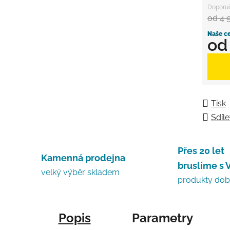
od 4 
o
Měrná
Tisk
Sdíle
Přes 20 let
Kamenná prodejna
bruslíme s 
velký výběr skladem
produkty do
Popis
Parametry