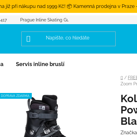
a již při nákupu nad 1999 Kč! 📦 Kamenná prodejna v Praze 
 417
Prague Inline Skating Guide
na
Servis inline bruslí
Domů
/
FRE
Zoom Pr
Kol
DOPRAVA ZDARMA
Po
Bl
Značka