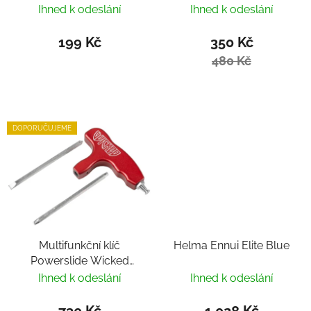
Ihned k odeslání
Ihned k odeslání
199 Kč
350 Kč
480 Kč
DOPORUČUJEME
Multifunkční klíč
Helma Ennui Elite Blue
Powerslide Wicked
Hardcore Tool
Ihned k odeslání
Ihned k odeslání
730 Kč
1 028 Kč