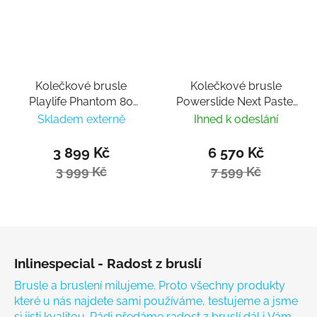
Kolečkové brusle
Kolečkové brusle
Playlife Phantom 80
Powerslide Next Pastel
Black
100
Skladem externě
Ihned k odeslání
3 899 Kč
6 570 Kč
3 999 Kč
7 599 Kč
Zápatí
Inlinespecial - Radost z bruslí
Brusle a bruslení milujeme. Proto všechny produkty
které u nás najdete sami používáme, testujeme a jsme
si jisti kvalitou. Rádi předáme radost z bruslí dál i Vám.