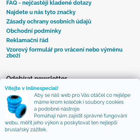
FAQ - nejčastěji kladené dotazy
Najdete u nás tyto značky
Zásady ochrany osobních údajů
Obchodní podmínky
Reklamační řád
Vzorový formulář pro vrácení nebo výměnu
zboží
Odebírat newsletter
Vítejte v Inlinespecial!
Vložte svůj e-mail a my vám budeme zasílat informace
Aby se náš web pro Vás otáčel co nejlépe
o nových produktech na našem e-shopu.
máme krom koleček i soubory cookies
Přidejte se k nám a my Vám budeme zasílat ty nejlepší
a podobné nástroje.
novinky a tipy.
Pomáhají nám zajistit správné fungování
webu, měřit jeho výkon a poskytovat ten nejlepší
E-mail
bruslařský zážitek.