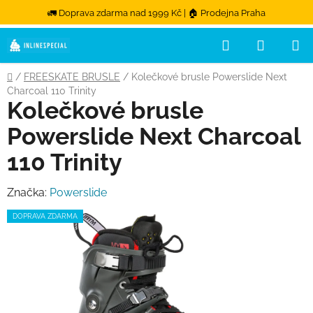
🚛 Doprava zdarma nad 1999 Kč | 🏠 Prodejna Praha
Hledat
NÁKUPN
Přejít na obsah
Domů
/
FREESKATE BRUSLE
/
Kolečkové brusle Powerslide Next
Charcoal 110 Trinity
Kolečkové brusle
Powerslide Next Charcoal
110 Trinity
Značka:
Powerslide
DOPRAVA ZDARMA