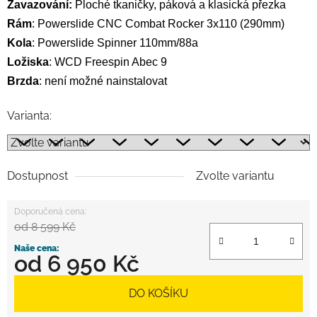
Zavazování:
Ploché tkaničky, páková a klasická přezka
Rám
:
Powerslide CNC Combat Rocker 3x110 (290mm)
Kola
:
Powerslide Spinner 110mm/88a
Ložiska
:
WCD Freespin Abec 9
Brzda
:
není možné nainstalovat
Varianta:
Dostupnost
Zvolte variantu
od 8 599 Kč
od
6 950 Kč
Měrná cena:
DO KOŠÍKU