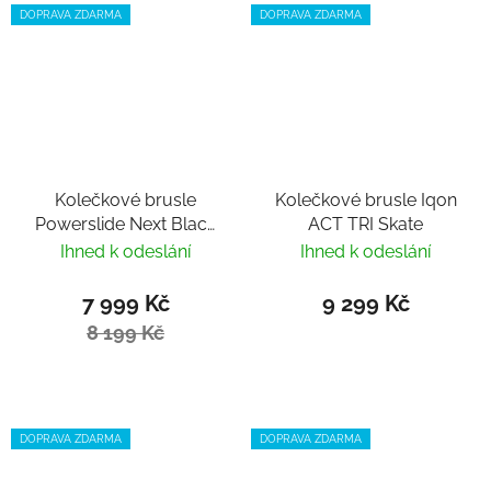
DOPRAVA ZDARMA
DOPRAVA ZDARMA
Kolečkové brusle
Kolečkové brusle Iqon
Powerslide Next Black
ACT TRI Skate
Pro 125 Trinity
Ihned k odeslání
Ihned k odeslání
7 999 Kč
9 299 Kč
8 199 Kč
DOPRAVA ZDARMA
DOPRAVA ZDARMA