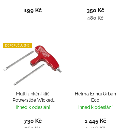
199 Kč
350 Kč
480 Kč
DOPORUČUJEME
Multifunkční klíč
Helma Ennui Urban
Powerslide Wicked
Eco
Hardcore Tool
Ihned k odeslání
Ihned k odeslání
730 Kč
1 445 Kč