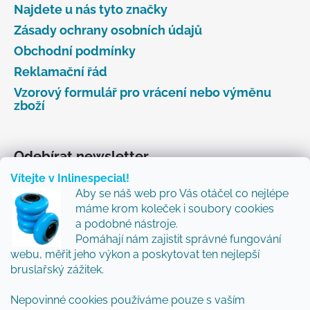
Najdete u nás tyto značky
Zásady ochrany osobních údajů
Obchodní podmínky
Reklamační řád
Vzorový formulář pro vrácení nebo výměnu
zboží
Odebírat newsletter
Vítejte v Inlinespecial!
Vložte svůj e-mail a my vám budeme zasílat informace
Aby se náš web pro Vás otáčel co nejlépe
o nových produktech na našem e-shopu.
máme krom koleček i soubory cookies
Přidejte se k nám a my Vám budeme zasílat ty nejlepší
a podobné nástroje.
novinky a tipy.
Pomáhají nám zajistit správné fungování
webu, měřit jeho výkon a poskytovat ten nejlepší
E-mail
bruslařský zážitek.
Nepovinné cookies používáme pouze s vaším
Vložením e-mailu souhlasíte s
podmínkami