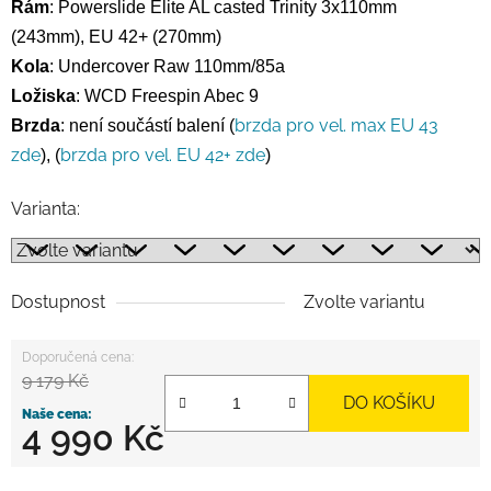
Rám
:
Powerslide Elite AL casted Trinity 3x110mm
(243mm),
EU 42+ (270mm)
Kola
:
Undercover Raw 110mm/85a
Ložiska
:
WCD Freespin Abec 9
brzda pro vel. max EU 43
Brzda
:
není součástí balení (
zde
brzda pro vel. EU 42+ zde
),
(
)
Varianta:
Dostupnost
Zvolte variantu
9 179 Kč
DO KOŠÍKU
4 990 Kč
Měrná cena: