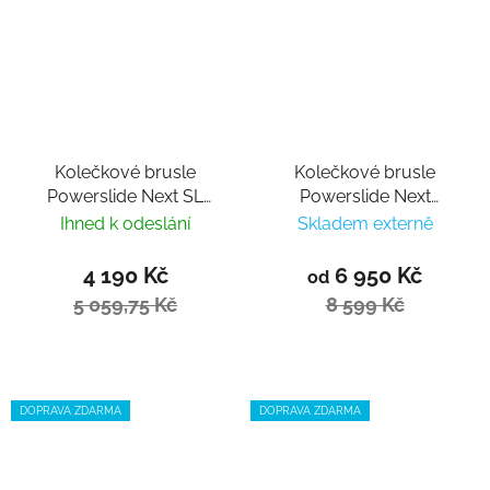
Kolečkové brusle
Kolečkové brusle
Powerslide Next SL
Powerslide Next
Black 110
Charcoal 110 Trinity
Ihned k odeslání
Skladem externě
4 190 Kč
6 950 Kč
od
5 059,75 Kč
8 599 Kč
DOPRAVA ZDARMA
DOPRAVA ZDARMA