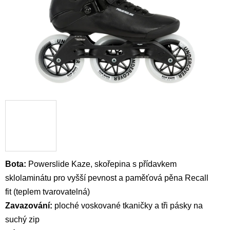
Bota:
Powerslide Kaze, skořepina
s přídavkem
sklolaminátu pro vyšší pevnost a
p
aměťová pěna
Recall
fit
(teplem tvarovatelná)
Zavazování:
ploché voskované t
kaničky a tři pásky na
suchý zip