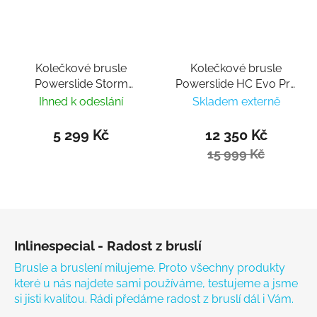
Kolečkové brusle
Kolečkové brusle
Powerslide Storm
Powerslide HC Evo Pro
Black 80
90 Trinity 21
Ihned k odeslání
Skladem externě
5 299 Kč
12 350 Kč
15 999 Kč
Zápatí
Inlinespecial - Radost z bruslí
Brusle a bruslení milujeme. Proto všechny produkty
které u nás najdete sami používáme, testujeme a jsme
si jisti kvalitou. Rádi předáme radost z bruslí dál i Vám.