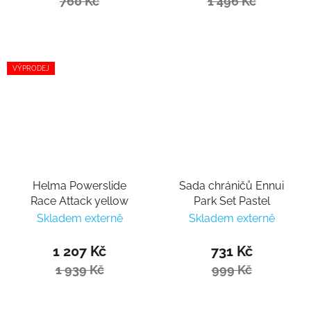
760 Kč
1 496 Kč
VÝPRODEJ
Helma Powerslide
Sada chráničů Ennui
Race Attack yellow
Park Set Pastel
Skladem externě
Skladem externě
1 207 Kč
731 Kč
1 939 Kč
999 Kč