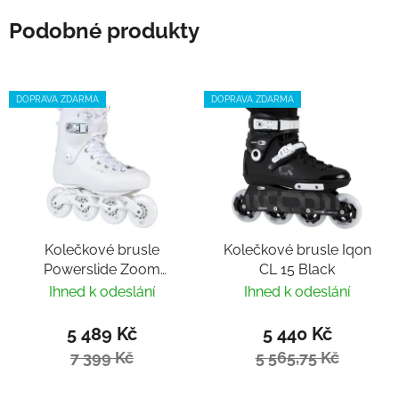
Podobné produkty
DOPRAVA ZDARMA
DOPRAVA ZDARMA
Kolečkové brusle
Kolečkové brusle Iqon
Powerslide Zoom
CL 15 Black
Torelli Pro 80
Ihned k odeslání
Ihned k odeslání
5 489 Kč
5 440 Kč
7 399 Kč
5 565,75 Kč