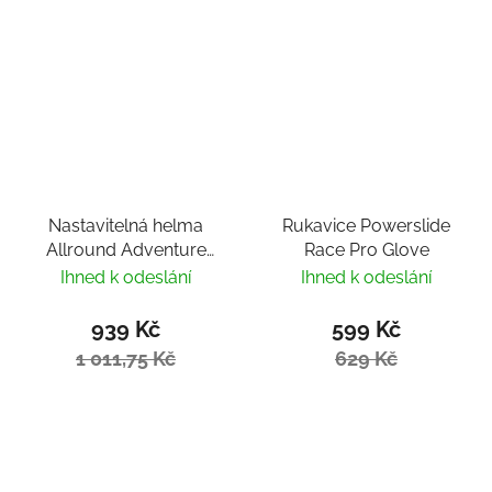
Nastavitelná helma
Rukavice Powerslide
Allround Adventure
Race Pro Glove
Fondant Pink
Ihned k odeslání
Ihned k odeslání
939 Kč
599 Kč
1 011,75 Kč
629 Kč