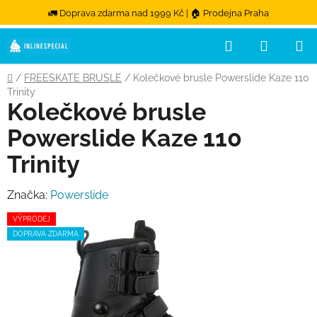
🚛 Doprava zdarma nad 1999 Kč | 🏠 Prodejna Praha
Hledat
NÁKUPN
Přejít na obsah
Domů
/
FREESKATE BRUSLE
/
Kolečkové brusle Powerslide Kaze 110
Trinity
Kolečkové brusle
Powerslide Kaze 110
Trinity
Značka:
Powerslide
VÝPRODEJ
DOPRAVA ZDARMA