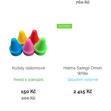
760 Kč
NOVINKA
Kužely slalomové
Helma Swings Omen
White
Ihned k odeslání
Skladem externě
150 Kč
2 415 Kč
200 Kč