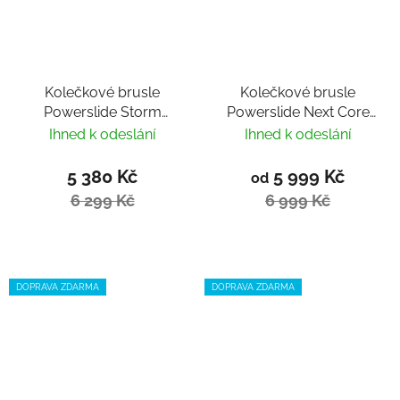
Kolečkové brusle
Kolečkové brusle
Powerslide Storm
Powerslide Next Core
Black 110
Black 110 Trinity
Ihned k odeslání
Ihned k odeslání
5 380 Kč
5 999 Kč
od
6 299 Kč
6 999 Kč
DOPRAVA ZDARMA
DOPRAVA ZDARMA