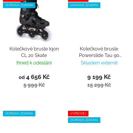
DOPRAVA ZDARMA
DOPRAVA ZDARMA
Kolečkové brusle Iqon
Kolečkové brusle
CL 20 Skate
Powerslide Tau 90
Trinity
Ihned k odeslání
Skladem externě
4 656 Kč
9 199 Kč
od
5 999 Kč
15 299 Kč
DOPRAVA ZDARMA
VÝPRODEJ
DOPRAVA ZDARMA