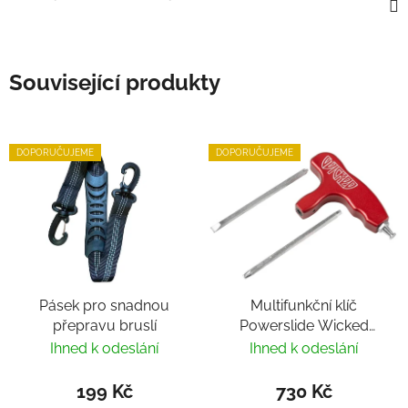
Související produkty
DOPORUČUJEME
DOPORUČUJEME
Pásek pro snadnou
Multifunkční klíč
přepravu bruslí
Powerslide Wicked
Hardcore Tool
Ihned k odeslání
Ihned k odeslání
199 Kč
730 Kč