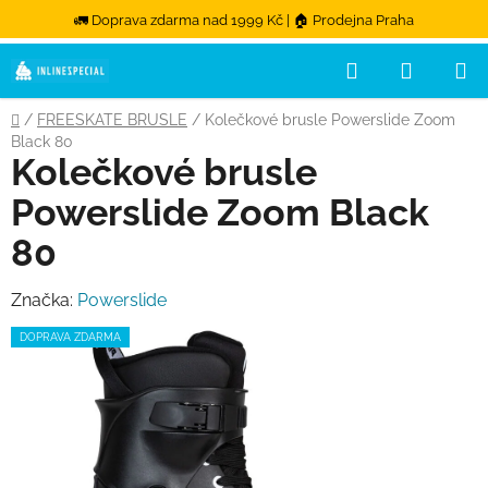
🚛 Doprava zdarma nad 1999 Kč | 🏠 Prodejna Praha
Hledat
NÁKUPN
Přejít na obsah
Domů
/
FREESKATE BRUSLE
/
Kolečkové brusle Powerslide Zoom
Black 80
Kolečkové brusle
Powerslide Zoom Black
80
Značka:
Powerslide
DOPRAVA ZDARMA