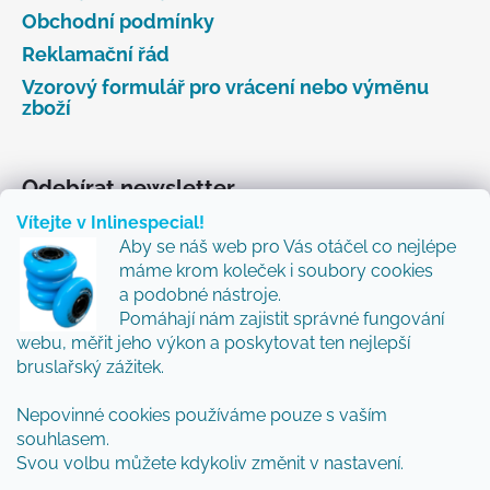
Obchodní podmínky
Reklamační řád
Vzorový formulář pro vrácení nebo výměnu
zboží
Odebírat newsletter
Vítejte v Inlinespecial!
Vložte svůj e-mail a my vám budeme zasílat informace
Aby se náš web pro Vás otáčel co nejlépe
o nových produktech na našem e-shopu.
máme krom koleček i soubory cookies
Přidejte se k nám a my Vám budeme zasílat ty nejlepší
a podobné nástroje.
novinky a tipy.
Pomáhají nám zajistit správné fungování
webu, měřit jeho výkon a poskytovat ten nejlepší
E-mail
bruslařský zážitek.
Nepovinné cookies používáme pouze s vaším
Vložením e-mailu souhlasíte s
podmínkami
souhlasem.
ochrany osobních údajů
Svou volbu můžete kdykoliv změnit v nastavení.