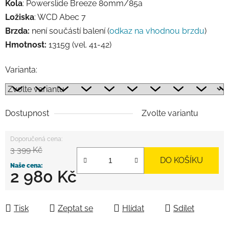
Kola
: Powerslide Breeze 80mm/85a
Ložiska
: WCD Abec 7
Brzda:
není součástí balení (
odkaz na vhodnou brzdu
)
Hmotnost:
1315g (vel. 41-42)
Varianta:
Dostupnost
Zvolte variantu
3 399 Kč
DO KOŠÍKU
2 980 Kč
Měrná cena:
Tisk
Zeptat se
Hlídat
Sdílet