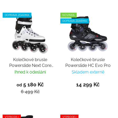
DOPRAVA ZDARMA
NOVINKA
DOPRAVA ZDARMA
Kolečkové brusle
Kolečkové brusle
Powerslide Next Core
Powerslide HC Evo Pro
Black 90 Trinity 2024
Ihned k odeslání
Skladem externě
5 180 Kč
14 299 Kč
od
6 499 Kč
VÝPRODEJ
VÝPRODEJ