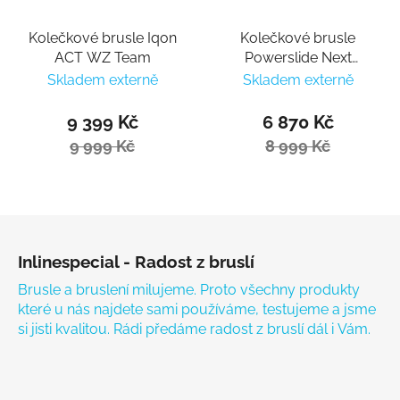
Kolečkové brusle Iqon
Kolečkové brusle
ACT WZ Team
Powerslide Next
Charcoal 90 Trinity
Skladem externě
Skladem externě
9 399 Kč
6 870 Kč
9 999 Kč
8 999 Kč
Zápatí
Inlinespecial - Radost z bruslí
Brusle a bruslení milujeme. Proto všechny produkty
které u nás najdete sami používáme, testujeme a jsme
si jisti kvalitou. Rádi předáme radost z bruslí dál i Vám.