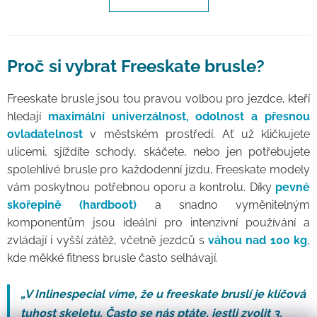
Proč si vybrat Freeskate brusle?
Freeskate brusle jsou tou pravou volbou pro jezdce, kteří
hledají
maximální univerzálnost, odolnost a přesnou
ovladatelnost
v městském prostředí. Ať už kličkujete
ulicemi, sjíždíte schody, skáčete, nebo jen potřebujete
spolehlivé brusle pro každodenní jízdu, Freeskate modely
vám poskytnou potřebnou oporu a kontrolu. Díky
pevné
skořepině (hardboot)
a snadno vyměnitelným
komponentům jsou ideální pro intenzivní používání a
zvládají i vyšší zátěž, včetně jezdců s
váhou nad 100 kg
,
kde měkké fitness brusle často selhávají.
„V Inlinespecial víme, že u freeskate bruslí je klíčová
tuhost skeletu. Často se nás ptáte, jestli zvolit 3,