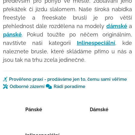
především pro pohyb ve městě, zdolávání jeho
překážek či jízdu slalomem. Naše široká nabídka
freestyle a freeskate bruslí je pro větší
přehlednost dále rozdělena na modely
dámské
a
pánské
. Pokud toužíte po něčem originálním,
navštivte naši kategorii
Inlinespeciální
, kde
naleznete brusle, které skládáme přímo u nás a
jsou tak na trhu zcela jedinečné.
Prověřeno praxí - prodáváme jen to, čemu sami věříme
Odborné zázemí
Rádi poradíme
Pánské
Dámské