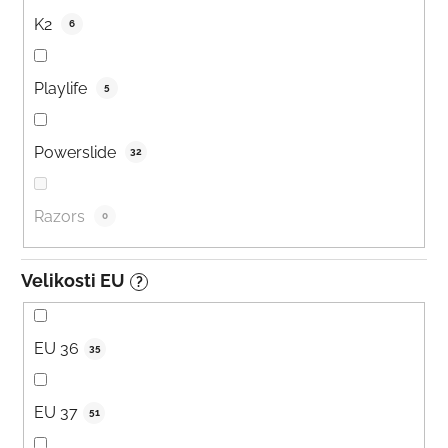
K2
6
Playlife
5
Powerslide
32
Razors
0
Velikosti EU
?
EU 36
35
EU 37
51