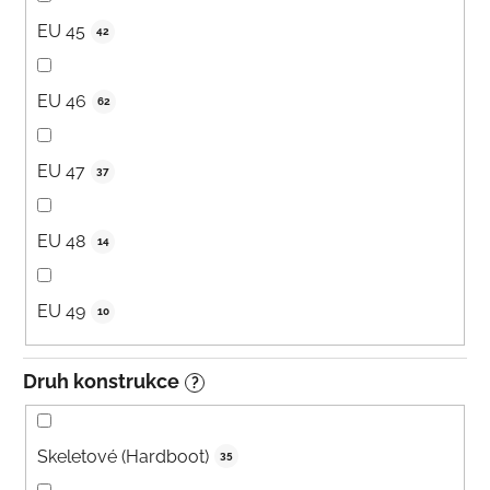
EU 45
42
EU 46
62
EU 47
37
EU 48
14
EU 49
10
Druh konstrukce
?
Skeletové (Hardboot)
35