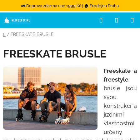
🚛 Doprava zdarma nad 1999 Kč | 🏠 Prodejna Praha
Přejít na obsah
Hledat
NÁKUPN
Domů
/
FREESKATE BRUSLE
FREESKATE BRUSLE
Freeskate a
freestyle
brusle jsou
svou
konstrukcí a
jízdními
vlastnostmi
určeny