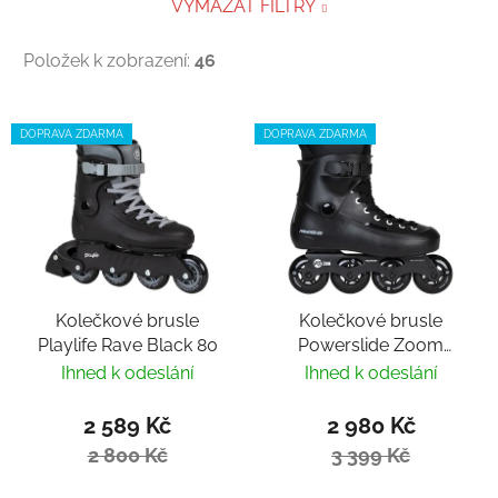
VYMAZAT FILTRY
Položek k zobrazení:
46
Výpis produktů
DOPRAVA ZDARMA
DOPRAVA ZDARMA
Kolečkové brusle
Kolečkové brusle
Playlife Rave Black 80
Powerslide Zoom
Black 80
Ihned k odeslání
Ihned k odeslání
2 589 Kč
2 980 Kč
2 800 Kč
3 399 Kč