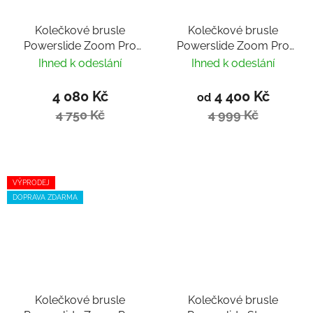
Kolečkové brusle
Kolečkové brusle
Powerslide Zoom Pro
Powerslide Zoom Pro
100 Black Mint Trinity
80 Black
Ihned k odeslání
Ihned k odeslání
4 080 Kč
4 400 Kč
od
4 750 Kč
4 999 Kč
VÝPRODEJ
DOPRAVA ZDARMA
Kolečkové brusle
Kolečkové brusle