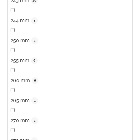
243 mm
20
244 mm
1
250 mm
3
255 mm
6
260 mm
6
265 mm
1
270 mm
2