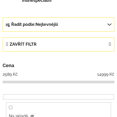
Inlinespeciální
Řazení produktů
Řadit podle:
Nejlevnější
ZAVŘÍT FILTR
Cena
2589
Kč
14999
Kč
Na skladě
28