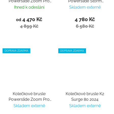
Powerslide Zoom Pro
Powerslide Storm
100 black Trinity
Meteor 80
Ihned k odeslání
Skladem externě
4 470 Kč
4 780 Kč
od
4 899 Kč
6 580 Kč
DOPRAVA ZDARMA
DOPRAVA ZDARMA
Kolečkové brusle
Kolečkové brusle K2
Powerslide Zoom Pro
Surge 80 2024
80 Sand
Skladem externě
Skladem externě