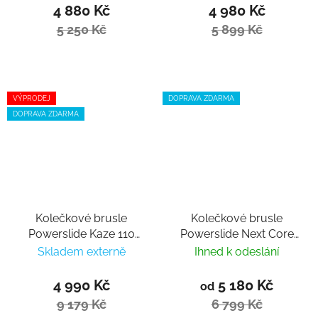
4 880 Kč
4 980 Kč
5 250 Kč
5 899 Kč
VÝPRODEJ
DOPRAVA ZDARMA
DOPRAVA ZDARMA
Kolečkové brusle
Kolečkové brusle
Powerslide Kaze 110
Powerslide Next Core
Trinity
Black 100 Trinity 2024
Skladem externě
Ihned k odeslání
4 990 Kč
5 180 Kč
od
9 179 Kč
6 799 Kč