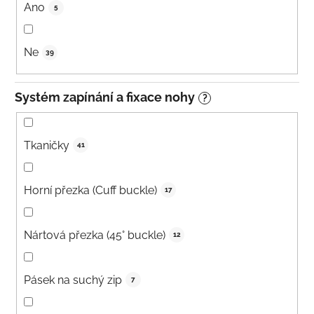
Ano
5
Ne
39
Systém zapínání a fixace nohy
?
Tkaničky
41
Horní přezka (Cuff buckle)
17
Nártová přezka (45° buckle)
12
Pásek na suchý zip
7