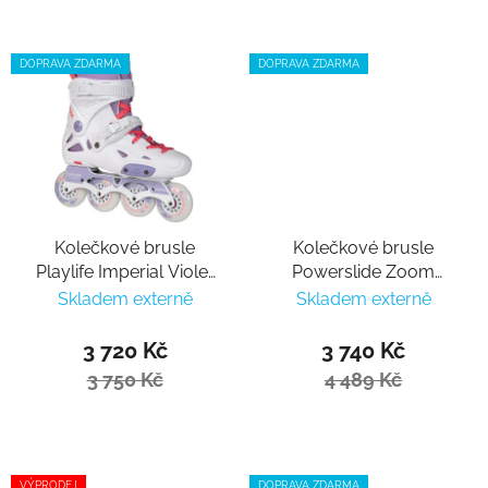
DOPRAVA ZDARMA
DOPRAVA ZDARMA
Kolečkové brusle
Kolečkové brusle
Playlife Imperial Violet
Powerslide Zoom
80
Sunset 90
Skladem externě
Skladem externě
3 720 Kč
3 740 Kč
3 750 Kč
4 489 Kč
VÝPRODEJ
DOPRAVA ZDARMA