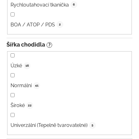
Rychloutahovací tkanička
6
BOA / ATOP / PDS
2
Šířka chodidla
?
Úzké
16
Normální
41
Široké
22
Univerzální (Tepelně tvarovatelné)
5