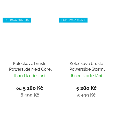
DOPRAVA ZDARMA
DOPRAVA ZDARMA
Kolečkové brusle
Kolečkové brusle
Powerslide Next Core
Powerslide Storm
Black 90 Trinity 2024
Mango 80
Ihned k odeslání
Ihned k odeslání
5 180 Kč
5 280 Kč
od
6 499 Kč
5 499 Kč