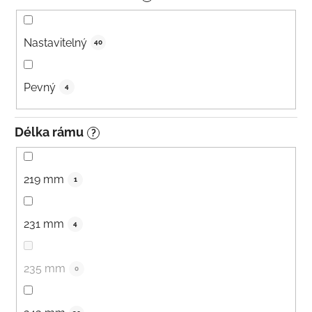
Nastavitelný
40
Pevný
4
Délka rámu
?
219 mm
1
231 mm
4
235 mm
0