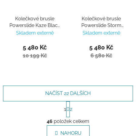
Kolečkové brusle
Kolečkové brusle
Powerslide Kaze Black
Powerslide Storm
90 Trinity
Nicoly Pro 80
Skladem externě
Skladem externě
5 480 Kč
5 480 Kč
10 199 Kč
6 580 Kč
NAČÍST 22 DALŠÍCH
Stránkování
1
2
Ovládací prvky výpisu
46
položek celkem
NAHORU