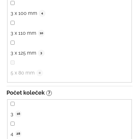
3 x 100 mm
4
3 x 110 mm
10
3 x 125 mm
3
5 x 80 mm
0
Počet koleček
?
3
16
4
28