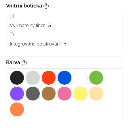
Vnitřní botička
?
Vyjímatelný liner
35
Integrované polstrování
7
Barva
?