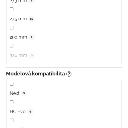
273 mm
1
275 mm
11
290 mm
2
326 mm
0
Modelová kompatibilita
?
Next
5
HC Evo
4