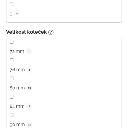
5
0
Velikost koleček
?
72 mm
1
76 mm
1
80 mm
19
84 mm
1
90 mm
11