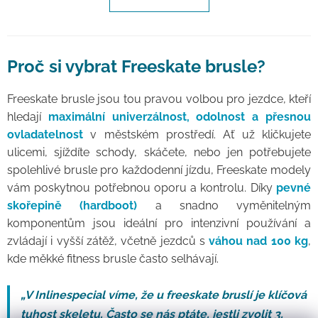
Proč si vybrat Freeskate brusle?
Freeskate brusle jsou tou pravou volbou pro jezdce, kteří
hledají
maximální univerzálnost, odolnost a přesnou
ovladatelnost
v městském prostředí. Ať už kličkujete
ulicemi, sjíždíte schody, skáčete, nebo jen potřebujete
spolehlivé brusle pro každodenní jízdu, Freeskate modely
vám poskytnou potřebnou oporu a kontrolu. Díky
pevné
skořepině (hardboot)
a snadno vyměnitelným
komponentům jsou ideální pro intenzivní používání a
zvládají i vyšší zátěž, včetně jezdců s
váhou nad 100 kg
,
kde měkké fitness brusle často selhávají.
„V Inlinespecial víme, že u freeskate bruslí je klíčová
tuhost skeletu. Často se nás ptáte, jestli zvolit 3,