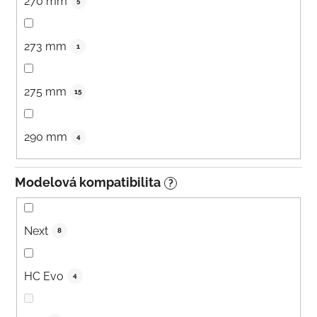
270 mm
5
273 mm
1
275 mm
15
290 mm
4
Modelová kompatibilita
?
Next
8
HC Evo
4