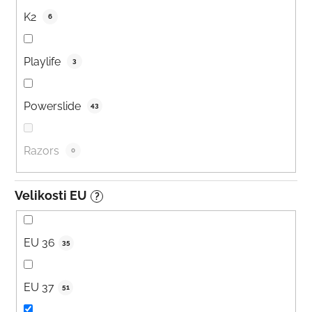
K2
6
Playlife
3
Powerslide
43
Razors
0
Velikosti EU
?
EU 36
35
EU 37
51