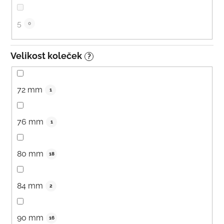
5
0
Velikost koleček
?
72 mm
1
76 mm
1
80 mm
18
84 mm
2
90 mm
16