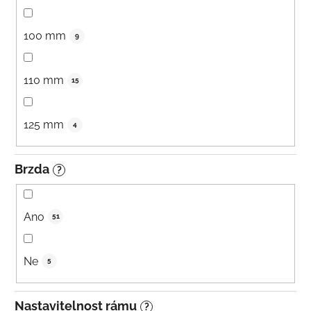
100 mm
9
110 mm
15
125 mm
4
Brzda
?
Ano
51
Ne
5
Nastavitelnost rámu
?