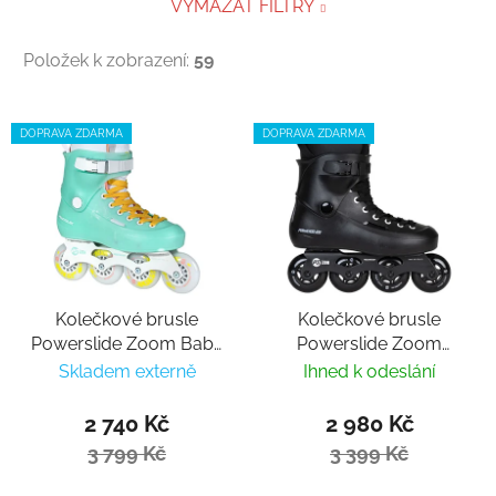
VYMAZAT FILTRY
Položek k zobrazení:
59
Výpis produktů
DOPRAVA ZDARMA
DOPRAVA ZDARMA
Kolečkové brusle
Kolečkové brusle
Powerslide Zoom Baby
Powerslide Zoom
Blue 80
Black 80
Skladem externě
Ihned k odeslání
2 740 Kč
2 980 Kč
3 799 Kč
3 399 Kč