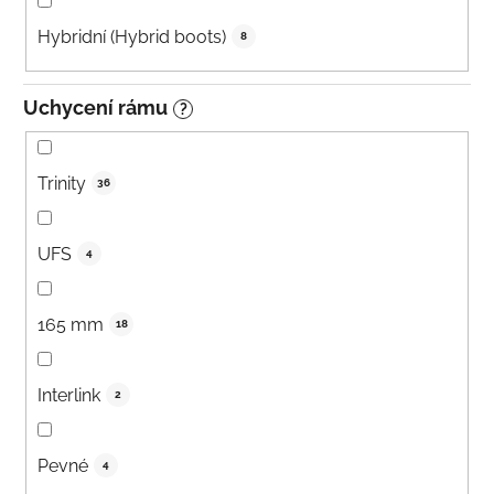
Hybridní (Hybrid boots)
8
Uchycení rámu
?
Trinity
36
UFS
4
165 mm
18
Interlink
2
Pevné
4