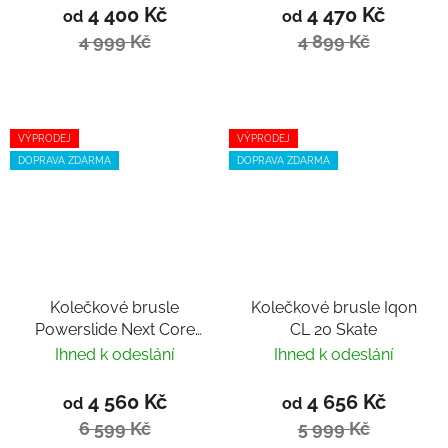
4 400 Kč
4 470 Kč
od
od
4 999 Kč
4 899 Kč
VÝPRODEJ
VÝPRODEJ
DOPRAVA ZDARMA
DOPRAVA ZDARMA
Kolečkové brusle
Kolečkové brusle Iqon
Powerslide Next Core
CL 20 Skate
Black 100 Trinity
Ihned k odeslání
Ihned k odeslání
4 560 Kč
4 656 Kč
od
od
6 599 Kč
5 999 Kč