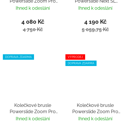
Powerslide Zoom Pro
Powerslide Next SL
100 Black Mint Trinity
Black 110
Ihned k odeslání
Ihned k odeslání
4 080 Kč
4 190 Kč
4 750 Kč
5 059,75 Kč
DOPRAVA ZDARMA
VÝPRODEJ
DOPRAVA ZDARMA
Kolečkové brusle
Kolečkové brusle
Powerslide Zoom Pro
Powerslide Zoom Pro
80 Black
100 black Trinity
Ihned k odeslání
Ihned k odeslání