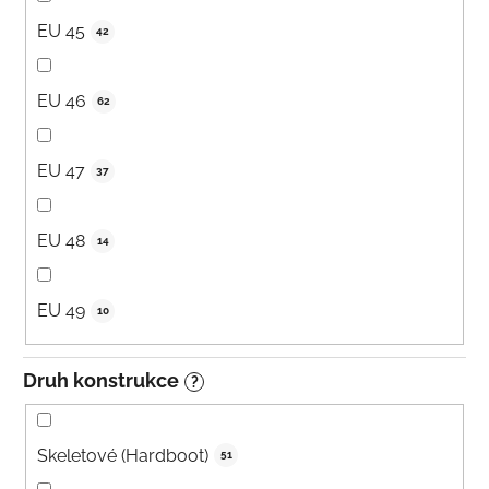
EU 45
42
EU 46
62
EU 47
37
EU 48
14
EU 49
10
Druh konstrukce
?
Skeletové (Hardboot)
51