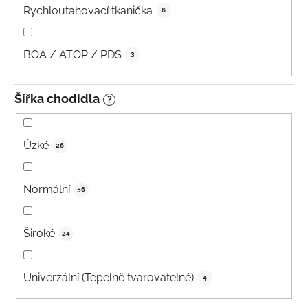
Rychloutahovací tkanička
6
BOA / ATOP / PDS
3
Šířka chodidla
?
Úzké
26
Normální
56
Široké
24
Univerzální (Tepelně tvarovatelné)
4