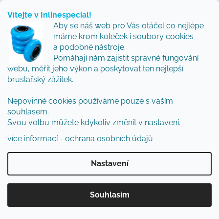
nebo 4 kolečka. Naše zkušenost z testování je
Vítejte v Inlinespecial!
taková, že pro rychlý přesun městem vítězí
Aby se náš web pro Vás otáčel co nejlépe
máme krom koleček i soubory cookies
3x110mm, ale pro maximální kontrolu a slalom
a podobné nástroje.
nedáme dopustit na 4x80mm.“
Pomáhají nám zajistit správné fungování
webu, měřit jeho výkon a poskytovat ten nejlepší
Martin doporučuje:
bruslařský zážitek.
"Feeskate je plný svobody, která mě baví.
Nepovinné cookies používáme pouze s vaším
Pokud máte normální až užší nohu,
souhlasem.
doporučuji
Powerslide Next
. Přenos síly
Svou volbu můžete kdykoliv změnit v nastavení.
díky Trinity systému je prostě znát a velkou
více informací - ochrana osobních údajů
výhodou je i snadná výměna rámu za jiný.
Sám je jezdím jak ve variantě 4x90 tak 3x110
Nastavení
mm."
Anna doporučuje:
Souhlasím
"Mnoho jezdců trápí širší chodidlo. V
takovém případě doporučuji
Powerslide