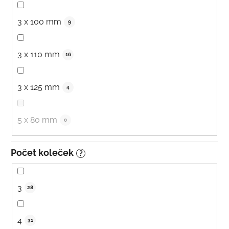
3 x 100 mm
9
3 x 110 mm
16
3 x 125 mm
4
5 x 80 mm
0
Počet koleček
?
3
28
4
31