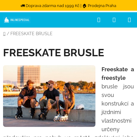
🚛 Doprava zdarma nad 1999 Kč | 🏠 Prodejna Praha
Přejít na obsah
Hledat
NÁKUPN
Domů
/
FREESKATE BRUSLE
FREESKATE BRUSLE
Freeskate a
freestyle
brusle jsou
svou
konstrukcí a
jízdními
vlastnostmi
určeny