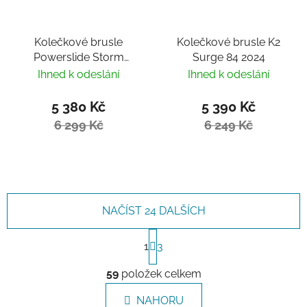
Kolečkové brusle
Kolečkové brusle K2
Powerslide Storm
Surge 84 2024
Black 110
Ihned k odeslání
Ihned k odeslání
5 380 Kč
5 390 Kč
6 299 Kč
6 249 Kč
NAČÍST 24 DALŠÍCH
Stránkování
1
3
Ovládací prvky výpisu
59
položek celkem
NAHORU