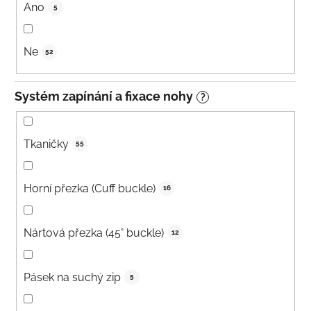
Ano
5
Ne
52
Systém zapínání a fixace nohy
?
Tkaničky
55
Horní přezka (Cuff buckle)
16
Nártová přezka (45° buckle)
12
Pásek na suchý zip
5