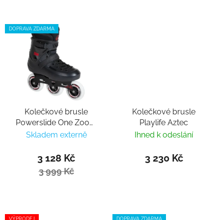
DOPRAVA ZDARMA
Kolečkové brusle
Kolečkové brusle
Powerslide One Zoom
Playlife Aztec
Black 100
Skladem externě
Ihned k odeslání
3 128 Kč
3 230 Kč
3 999 Kč
VÝPRODEJ
DOPRAVA ZDARMA