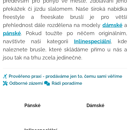
především pro pohyb ve městě, zdolávání jeho
překážek či jízdu slalomem. Naše široká nabídka
freestyle a freeskate bruslí je pro větší
přehlednost dále rozdělena na modely
dámské
a
pánské
. Pokud toužíte po něčem originálním,
navštivte naši kategorii
Inlinespeciální
, kde
naleznete brusle, které skládáme přímo u nás a
jsou tak na trhu zcela jedinečné.
Prověřeno praxí - prodáváme jen to, čemu sami věříme
Odborné zázemí
Rádi poradíme
Pánské
Dámské