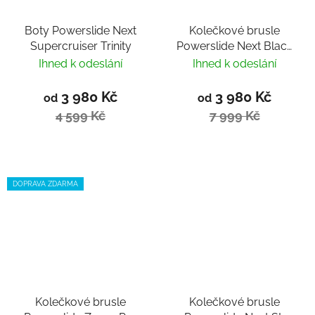
Boty Powerslide Next
Kolečkové brusle
Supercruiser Trinity
Powerslide Next Black
Red 110 Trinity
Ihned k odeslání
Ihned k odeslání
3 980 Kč
3 980 Kč
od
od
4 599 Kč
7 999 Kč
DOPRAVA ZDARMA
Kolečkové brusle
Kolečkové brusle