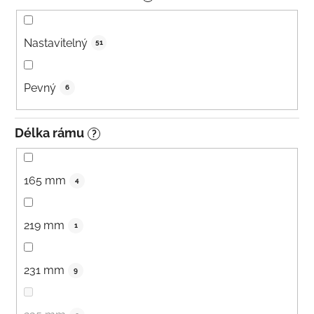
Nastavitelný
51
Pevný
6
Délka rámu
?
165 mm
4
219 mm
1
231 mm
9