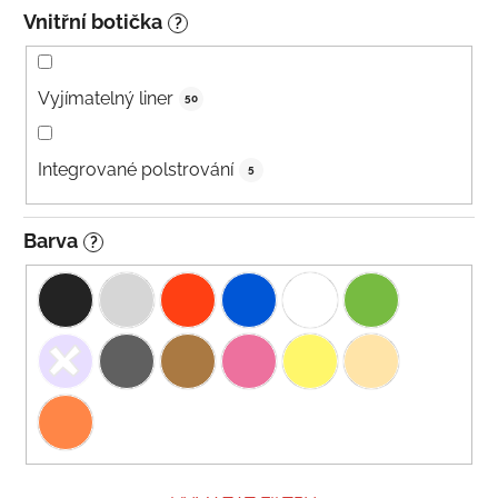
Vnitřní botička
?
Vyjímatelný liner
50
Integrované polstrování
5
Barva
?