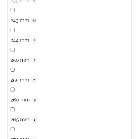
235 mm
0
243 mm
22
244 mm
1
250 mm
5
255 mm
7
260 mm
9
265 mm
1