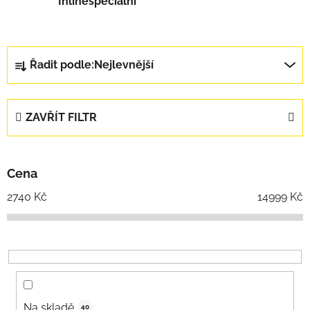
Inlinespeciální
Řazení produktů
Řadit podle:
Nejlevnější
ZAVŘÍT FILTR
Cena
2740
Kč
14999
Kč
Na skladě
40