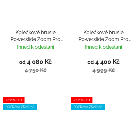
Kolečkové brusle
Kolečkové brusle
Powerslide Zoom Pro
Powerslide Zoom Pro
100 Black Mint Trinity
80 Black
Ihned k odeslání
Ihned k odeslání
4 080 Kč
4 400 Kč
od
od
4 750 Kč
4 999 Kč
VÝPRODEJ
VÝPRODEJ
DOPRAVA ZDARMA
DOPRAVA ZDARMA