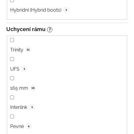
Hybridní (Hybrid boots)
1
Uchycení rámu
?
Trinity
11
UFS
1
165 mm
15
Interlink
1
Pevné
4