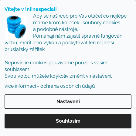
nebo 4 kolečka. Naše zkušenost z testování je
Vítejte v Inlinespecial!
taková, že pro rychlý přesun městem vítězí
Aby se náš web pro Vás otáčel co nejlépe
máme krom koleček i soubory cookies
3x110mm, ale pro maximální kontrolu a slalom
a podobné nástroje.
nedáme dopustit na 4x80mm.“
Pomáhají nám zajistit správné fungování
webu, měřit jeho výkon a poskytovat ten nejlepší
Martin doporučuje:
bruslařský zážitek.
"Feeskate je plný svobody, která mě baví.
Nepovinné cookies používáme pouze s vaším
Pokud máte normální až užší nohu,
souhlasem.
doporučuji
Powerslide Next
. Přenos síly
Svou volbu můžete kdykoliv změnit v nastavení.
díky Trinity systému je prostě znát a velkou
více informací - ochrana osobních údajů
výhodou je i snadná výměna rámu za jiný.
Sám je jezdím jak ve variantě 4x90 tak 3x110
Nastavení
mm."
Anna doporučuje:
Souhlasím
"Mnoho jezdců trápí širší chodidlo. V
takovém případě doporučuji
Powerslide