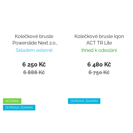
Kolečkové brusle
Kolečkové brusle Iqon
Powerslide Next 2.0
ACT TR Lite
80/90 Chocolate
Skladem externě
Ihned k odeslání
6 250 Kč
6 480 Kč
6 888 Kč
6 750 Kč
NOVINKA
DOPRAVA ZDARMA
DOPRAVA ZDARMA