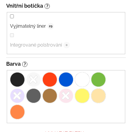
Vnitřní botička
?
Vyjímatelný liner
29
Integrované polstrování
0
Barva
?