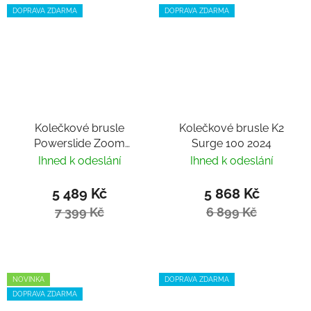
DOPRAVA ZDARMA
DOPRAVA ZDARMA
Kolečkové brusle
Kolečkové brusle K2
Powerslide Zoom
Surge 100 2024
Torelli Pro 80
Ihned k odeslání
Ihned k odeslání
5 489 Kč
5 868 Kč
7 399 Kč
6 899 Kč
NOVINKA
DOPRAVA ZDARMA
DOPRAVA ZDARMA