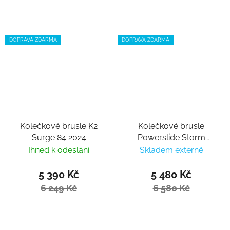
DOPRAVA ZDARMA
DOPRAVA ZDARMA
Kolečkové brusle K2
Kolečkové brusle
Surge 84 2024
Powerslide Storm
Nicoly Pro 80
Ihned k odeslání
Skladem externě
5 390 Kč
5 480 Kč
6 249 Kč
6 580 Kč