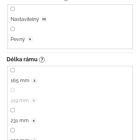
Nastavitelný
25
Pevný
4
Délka rámu
?
165 mm
3
219 mm
0
231 mm
4