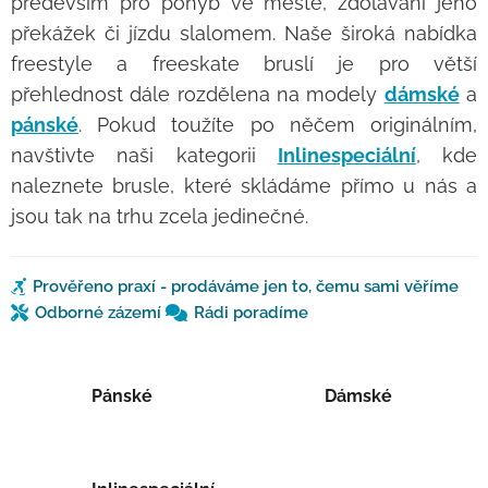
především pro pohyb ve městě, zdolávání jeho
překážek či jízdu slalomem. Naše široká nabídka
freestyle a freeskate bruslí je pro větší
přehlednost dále rozdělena na modely
dámské
a
pánské
. Pokud toužíte po něčem originálním,
navštivte naši kategorii
Inlinespeciální
, kde
naleznete brusle, které skládáme přímo u nás a
jsou tak na trhu zcela jedinečné.
Prověřeno praxí - prodáváme jen to, čemu sami věříme
Odborné zázemí
Rádi poradíme
Pánské
Dámské