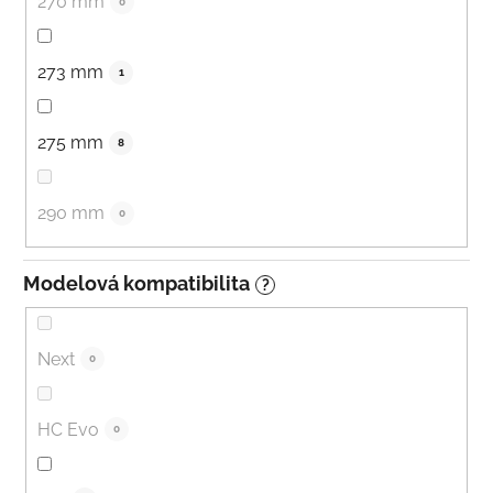
270 mm
0
273 mm
1
275 mm
8
290 mm
0
Modelová kompatibilita
?
Next
0
HC Evo
0