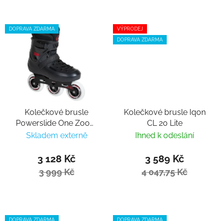
DOPRAVA ZDARMA
VÝPRODEJ
DOPRAVA ZDARMA
Kolečkové brusle
Kolečkové brusle Iqon
Powerslide One Zoom
CL 20 Lite
Black 100
Skladem externě
Ihned k odeslání
3 128 Kč
3 589 Kč
3 999 Kč
4 047,75 Kč
DOPRAVA ZDARMA
DOPRAVA ZDARMA