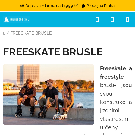
🚛 Doprava zdarma nad 1999 Kč | 🏠 Prodejna Praha
Přejít na obsah
Hledat
NÁKUPN
Domů
/
FREESKATE BRUSLE
FREESKATE BRUSLE
Freeskate a
freestyle
brusle jsou
svou
konstrukcí a
jízdními
vlastnostmi
určeny