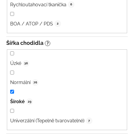
Rychloutahovací tkanička
6
BOA / ATOP / PDS
2
Šířka chodidla
?
Úzké
36
Normální
76
Široké
29
Univerzální (Tepelně tvarovatelné)
7