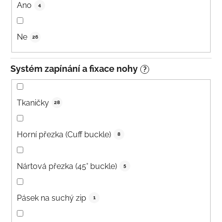
Ano
4
Ne
26
Systém zapínání a fixace nohy
?
Tkaničky
28
Horní přezka (Cuff buckle)
8
Nártová přezka (45° buckle)
5
Pásek na suchý zip
1