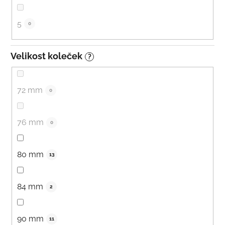
5
0
Velikost koleček
?
72 mm
0
76 mm
0
80 mm
13
84 mm
2
90 mm
11