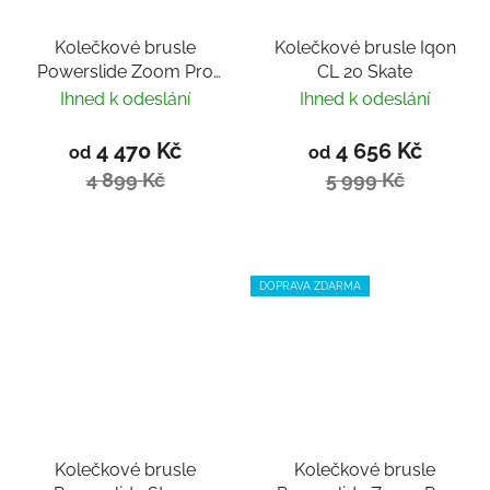
Kolečkové brusle
Kolečkové brusle Iqon
Powerslide Zoom Pro
CL 20 Skate
100 black Trinity
Ihned k odeslání
Ihned k odeslání
4 470 Kč
4 656 Kč
od
od
4 899 Kč
5 999 Kč
DOPRAVA ZDARMA
Kolečkové brusle
Kolečkové brusle