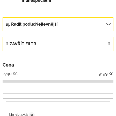
Inlinespeciální
Řazení produktů
Řadit podle:
Nejlevnější
ZAVŘÍT FILTR
Cena
2740
Kč
9199
Kč
Na skladě
16