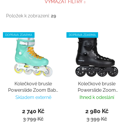
VYMAZAT FILTRY
Položek k zobrazení:
29
Výpis produktů
DOPRAVA ZDARMA
DOPRAVA ZDARMA
Kolečkové brusle
Kolečkové brusle
Powerslide Zoom Baby
Powerslide Zoom
Blue 80
Black 80
Skladem externě
Ihned k odeslání
2 740 Kč
2 980 Kč
3 799 Kč
3 399 Kč