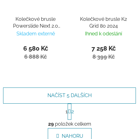
Kolečkové brusle
Kolečkové brusle K2
Powerslide Next 2.0
Grid 80 2024
100 Burgundy
Skladem externě
Ihned k odeslání
6 580 Kč
7 258 Kč
6 888 Kč
8 399 Kč
NAČÍST 5 DALŠÍCH
Stránkování
1
2
Ovládací prvky výpisu
29
položek celkem
NAHORU