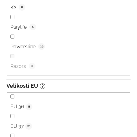
K2
6
Playlife
1
Powerslide
19
Razors
0
Velikosti EU
?
EU 36
8
EU 37
21