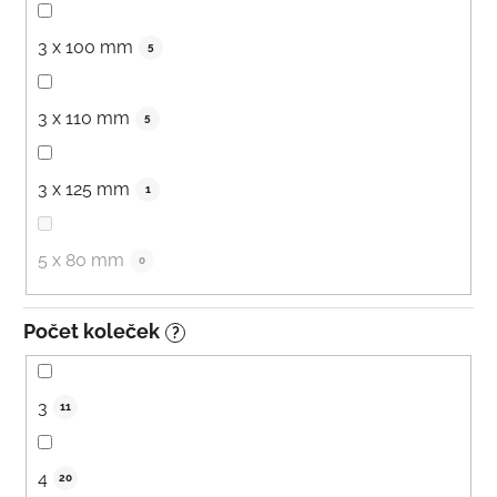
3 x 100 mm
5
3 x 110 mm
5
3 x 125 mm
1
5 x 80 mm
0
Počet koleček
?
3
11
4
20