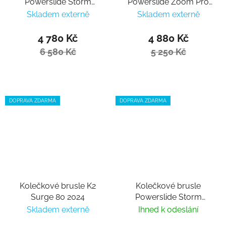
Powerslide Storm
Powerslide Zoom Pro
Meteor 80
80 Sand
Skladem externě
Skladem externě
4 780 Kč
4 880 Kč
6 580 Kč
5 250 Kč
DOPRAVA ZDARMA
DOPRAVA ZDARMA
Kolečkové brusle K2
Kolečkové brusle
Surge 80 2024
Powerslide Storm
Mango 80
Skladem externě
Ihned k odeslání