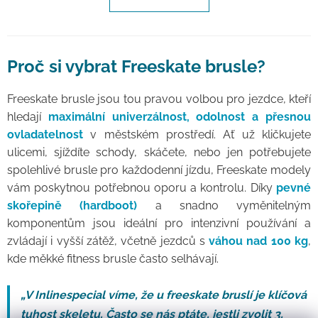
Proč si vybrat Freeskate brusle?
Freeskate brusle jsou tou pravou volbou pro jezdce, kteří
hledají
maximální univerzálnost, odolnost a přesnou
ovladatelnost
v městském prostředí. Ať už kličkujete
ulicemi, sjíždíte schody, skáčete, nebo jen potřebujete
spolehlivé brusle pro každodenní jízdu, Freeskate modely
vám poskytnou potřebnou oporu a kontrolu. Díky
pevné
skořepině (hardboot)
a snadno vyměnitelným
komponentům jsou ideální pro intenzivní používání a
zvládají i vyšší zátěž, včetně jezdců s
váhou nad 100 kg
,
kde měkké fitness brusle často selhávají.
„V Inlinespecial víme, že u freeskate bruslí je klíčová
tuhost skeletu. Často se nás ptáte, jestli zvolit 3,