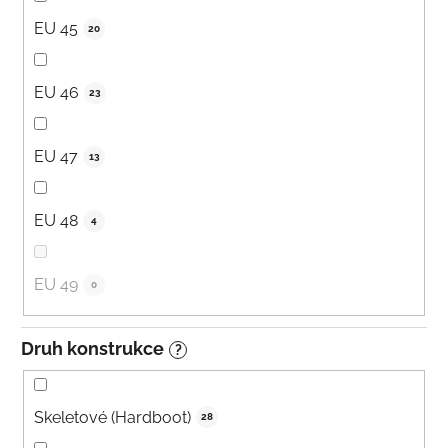
EU 45
20
EU 46
23
EU 47
13
EU 48
4
EU 49
0
Druh konstrukce
?
Skeletové (Hardboot)
28