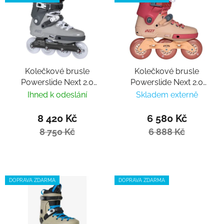
Kolečkové brusle
Kolečkové brusle
Powerslide Next 2.0
Powerslide Next 2.0
80/90 PDS Asphalt
100 Burgundy
Ihned k odeslání
Skladem externě
Grey
8 420 Kč
6 580 Kč
8 750 Kč
6 888 Kč
DOPRAVA ZDARMA
DOPRAVA ZDARMA