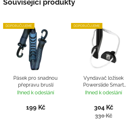
Související produkty
DOPORUČUJEME
DOPORUČUJEME
Pásek pro snadnou
Vyndavač ložisek
přepravu bruslí
Powerslide Smart
Bearing Remover by
Ihned k odeslání
Ihned k odeslání
Villy
199 Kč
304 Kč
330 Kč