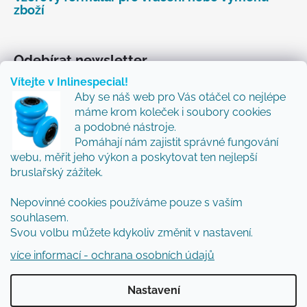
zboží
Odebírat newsletter
Vítejte v Inlinespecial!
Vložte svůj e-mail a my vám budeme zasílat informace
Aby se náš web pro Vás otáčel co nejlépe
o nových produktech na našem e-shopu.
máme krom koleček i soubory cookies
Přidejte se k nám a my Vám budeme zasílat ty nejlepší
a podobné nástroje.
novinky a tipy.
Pomáhají nám zajistit správné fungování
webu, měřit jeho výkon a poskytovat ten nejlepší
E-mail
bruslařský zážitek.
Nepovinné cookies používáme pouze s vaším
Vložením e-mailu souhlasíte s
podmínkami
souhlasem.
ochrany osobních údajů
Svou volbu můžete kdykoliv změnit v nastavení.
PŘIHLÁSIT SE
více informací - ochrana osobních údajů
Nastavení