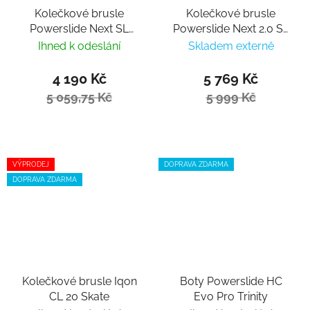
Kolečkové brusle
Kolečkové brusle
Powerslide Next SL
Powerslide Next 2.0 SL
Black 110
80/90 Soft Blue
Ihned k odeslání
Skladem externě
4 190 Kč
5 769 Kč
5 059,75 Kč
5 999 Kč
VÝPRODEJ
DOPRAVA ZDARMA
DOPRAVA ZDARMA
Kolečkové brusle Iqon
Boty Powerslide HC
CL 20 Skate
Evo Pro Trinity