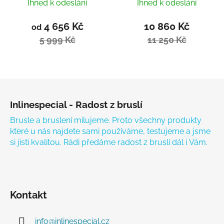
Ihned k odeslání
Ihned k odeslání
4 656 Kč
10 860 Kč
od
5 999 Kč
11 250 Kč
Zápatí
Inlinespecial - Radost z bruslí
Brusle a bruslení milujeme. Proto všechny produkty
které u nás najdete sami používáme, testujeme a jsme
si jisti kvalitou. Rádi předáme radost z bruslí dál i Vám.
Kontakt
info
@
inlinespecial.cz