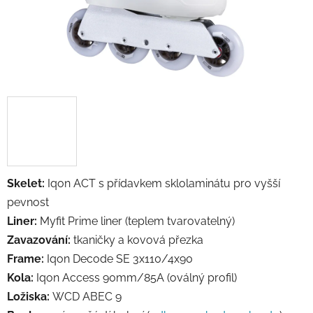
Skelet:
Iqon ACT
s přídavkem sklolaminátu pro vyšší
pevnost
Liner:
Myfit Prime liner (
teplem tvarovatelný
)
Zavazování:
tkaničky a kovová přezka
Frame:
Iqon Decode SE 3x110/4x90
Kola:
Iqon Access 90mm/85A (oválný profil)
Ložiska:
WCD ABEC 9