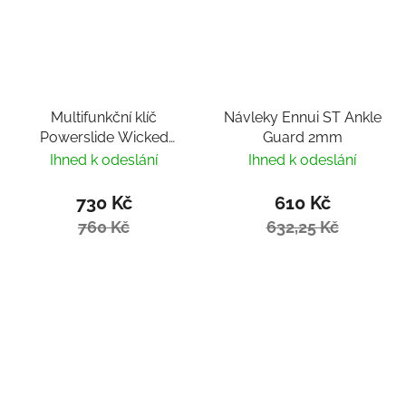
Multifunkční klíč
Návleky Ennui ST Ankle
Powerslide Wicked
Guard 2mm
Hardcore Tool
Ihned k odeslání
Ihned k odeslání
730 Kč
610 Kč
760 Kč
632,25 Kč