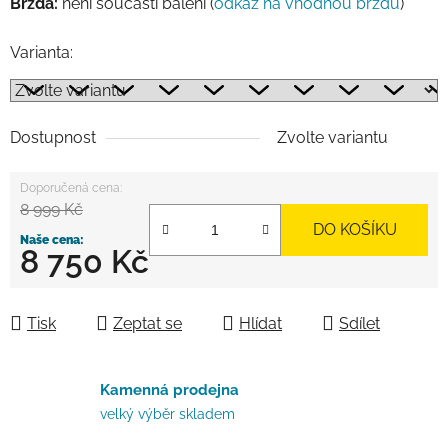
Brzda:
není součástí balení (
odkaz na vhodnou brzdu
)
Varianta:
Dostupnost
Zvolte variantu
8 999 Kč
DO KOŠÍKU
8 750 Kč
Měrná cena:
Tisk
Zeptat se
Hlídat
Sdílet
Kamenná prodejna
velký výběr skladem