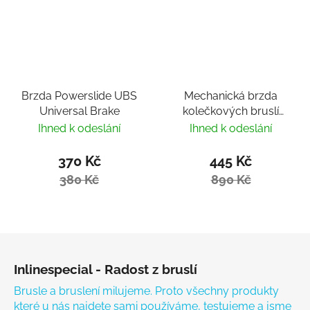
Brzda Powerslide UBS
Mechanická brzda
Universal Brake
kolečkových bruslí
HiBrake
Ihned k odeslání
Ihned k odeslání
370 Kč
445 Kč
380 Kč
890 Kč
Zápatí
Inlinespecial - Radost z bruslí
Brusle a bruslení milujeme. Proto všechny produkty
které u nás najdete sami používáme, testujeme a jsme