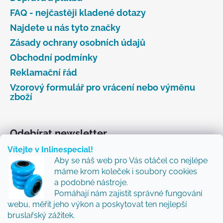
FAQ - nejčastěji kladené dotazy
Najdete u nás tyto značky
Zásady ochrany osobních údajů
Obchodní podmínky
Reklamační řád
Vzorový formulář pro vrácení nebo výměnu
zboží
Odebírat newsletter
Vítejte v Inlinespecial!
Vložte svůj e-mail a my vám budeme zasílat informace
Aby se náš web pro Vás otáčel co nejlépe
o nových produktech na našem e-shopu.
máme krom koleček i soubory cookies
Přidejte se k nám a my Vám budeme zasílat ty nejlepší
a podobné nástroje.
novinky a tipy.
Pomáhají nám zajistit správné fungování
webu, měřit jeho výkon a poskytovat ten nejlepší
E-mail
bruslařský zážitek.