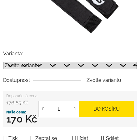
Varianta:
Dostupnost
Zvolte variantu
176,85 Kč
DO KOŠÍKU
170 Kč
Měrná cena:
Tisk
Zeptat se
Hlídat
Sdílet