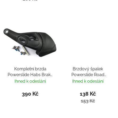
Kompletní brzda
Brzdový špalek
Powerslide Habs Brake
Powerslide Road
S/M
Hog/UBS/Urban/Megacru
Ihned k odeslání
Ihned k odeslání
390 Kč
138 Kč
153 Kč