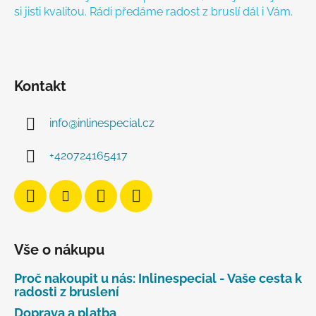
si jisti kvalitou. Rádi předáme radost z bruslí dál i Vám.
Kontakt
info
@
inlinespecial.cz
+420724165417
Vše o nákupu
Proč nakoupit u nás: Inlinespecial - Vaše cesta k
radosti z bruslení
Doprava a platba