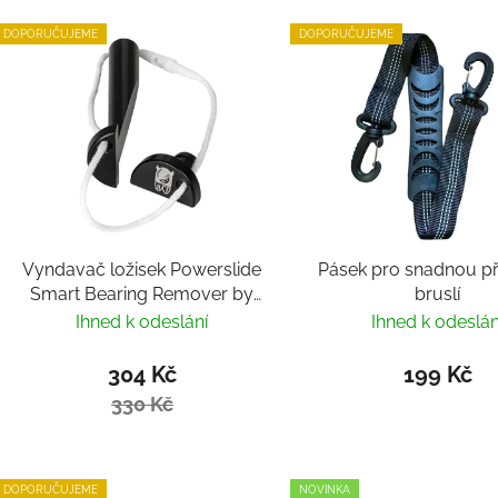
DOPORUČUJEME
DOPORUČUJEME
Vyndavač ložisek Powerslide
Pásek pro snadnou p
Smart Bearing Remover by
bruslí
Villy
Ihned k odeslání
Ihned k odeslán
304 Kč
199 Kč
330 Kč
DOPORUČUJEME
NOVINKA