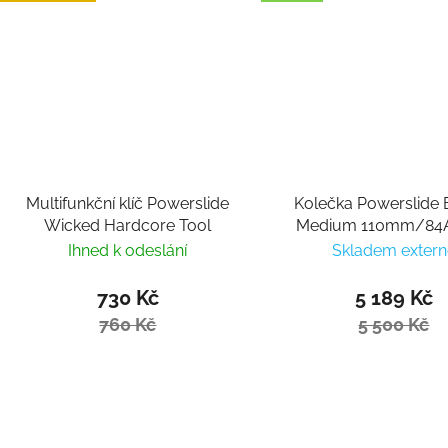
Multifunkční klíč Powerslide
Kolečka Powerslide 
Wicked Hardcore Tool
Medium 110mm/84A 
Ihned k odeslání
Skladem extern
730 Kč
5 189 Kč
760 Kč
5 500 Kč