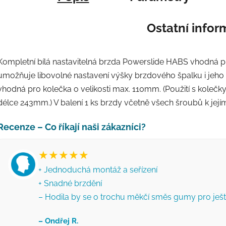
Ostatní info
Kompletní bílá nastavitelná brzda Powerslide HABS vhodná pr
umožňuje libovolné nastavení výšky brzdového špalku i jeho
vhodná pro kolečka o velikosti max. 110mm. (Použití s kole
délce 243mm.) V balení 1 ks brzdy včetně všech šroubů k její
Recenze – Co říkají naši zákazníci?
★★★★★
+ Jednoduchá montáž a seřízení
+ Snadné brzdění
– Hodila by se o trochu měkčí směs gumy pro ještě
– Ondřej R.