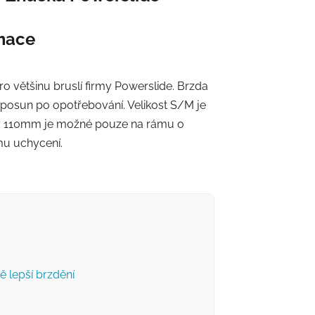
rmace
o většinu bruslí firmy Powerslide. Brzda
 posun po opotřebování. Velikost S/M je
čky 110mm je možné pouze na rámu o
mu uchycení.
 lepší brzdění