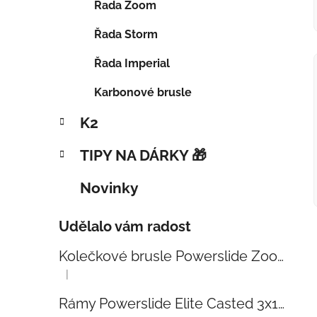
Řada Zoom
Řada Storm
Řada Imperial
Karbonové brusle
K2
TIPY NA DÁRKY 🎁
Novinky
Udělalo vám radost
Kolečkové brusle Powerslide Zoom Baby Blue 80
|
Hodnocení produktu je 5 z 5 hvězdiček.
Rámy Powerslide Elite Casted 3x110 Trinity 270mm