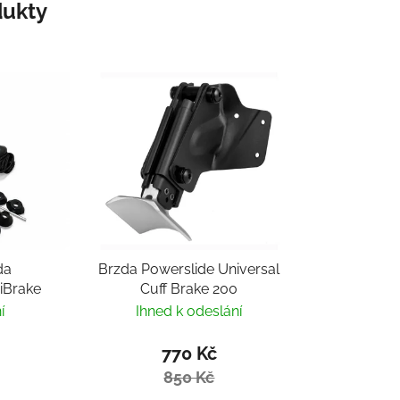
ukty
da
Brzda Powerslide Universal
HiBrake
Cuff Brake 200
í
Ihned k odeslání
770 Kč
850 Kč