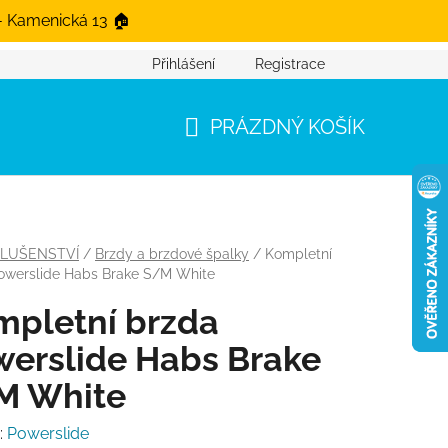
- Kamenická 13 🏠
Přihlášení
Registrace
PRÁZDNÝ KOŠÍK
NÁKUPNÍ KOŠÍK
SLUŠENSTVÍ
/
Brzdy a brzdové špalky
/
Kompletní
owerslide Habs Brake S/M White
mpletní brzda
erslide Habs Brake
M White
:
Powerslide