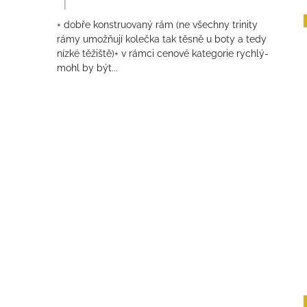
|
Hodnocení produktu je 4 z 5 hvězdiček.
+ dobře konstruovaný rám (ne všechny trinity
rámy umožňují kolečka tak těsně u boty a tedy
nízké těžiště)+ v rámci cenové kategorie rychlý-
mohl by být...