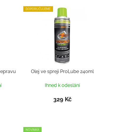
DOPORUČUJEME
řepravu
Olej ve spreji ProLube 240ml
í
Ihned k odeslání
329 Kč
NOVINKA