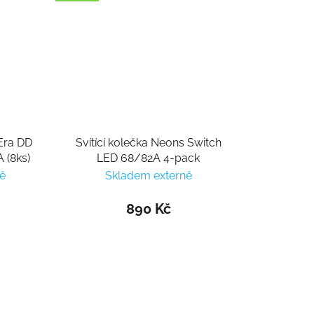
Era DD
Svítící kolečka Neons Switch
(8ks)
LED 68/82A 4-pack
ě
Skladem externě
890 Kč