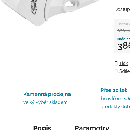
Dostup
399 K
38
Měrná
Tisk
Sdíle
Přes 20 let
Kamenná prodejna
bruslíme s 
velký výběr skladem
produkty do
Popis
Parametry