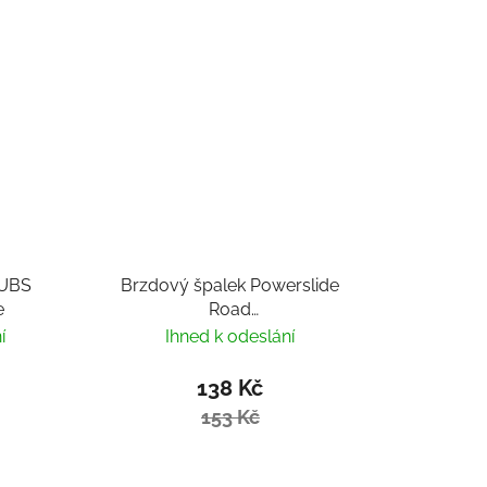
 UBS
Brzdový špalek Powerslide
e
Road
Hog/UBS/Urban/Megacruiser
í
Ihned k odeslání
138 Kč
153 Kč