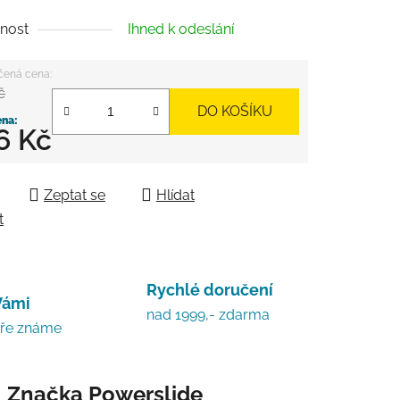
nost
Ihned k odeslání
č
DO KOŠÍKU
6 Kč
 cena:
Zeptat se
Hlídat
t
Rychlé doručení
Vámi
nad 1999,- zdarma
bře známe
Značka
Powerslide