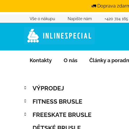
🚛 Doprava zdarm
Vše o nákupu
Napište nám
+420 724 165
Přejít na obsah
Kontakty
O nás
Články a porad
Postranní panel
Kategorie
Přeskočit kategorie
VÝPRODEJ
FITNESS BRUSLE
FREESKATE BRUSLE
DĚTSKÉ BRUSLE