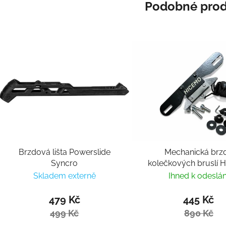
Podobné prod
Brzdová lišta Powerslide
Mechanická brz
Syncro
kolečkových bruslí 
Skladem externě
Ihned k odeslán
479 Kč
445 Kč
499 Kč
890 Kč