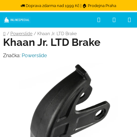
🚛 Doprava zdarma nad 1999 Kč | 🏠 Prodejna Praha
Hledat
NÁKUPN
Přejít na obsah
Domů
/
Powerslide
/
Khaan Jr. LTD Brake
Khaan Jr. LTD Brake
Značka:
Powerslide