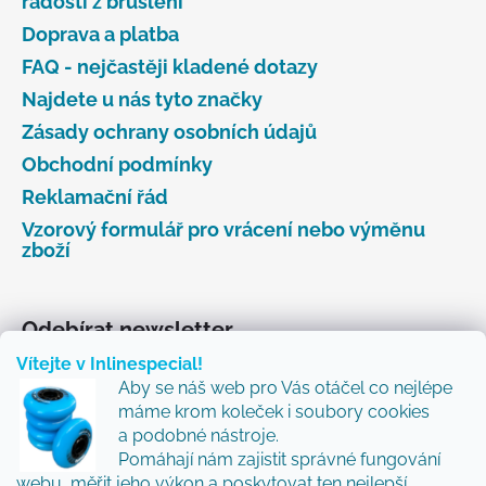
radosti z bruslení
Doprava a platba
FAQ - nejčastěji kladené dotazy
Najdete u nás tyto značky
Zásady ochrany osobních údajů
Obchodní podmínky
Reklamační řád
Vzorový formulář pro vrácení nebo výměnu
zboží
Odebírat newsletter
Vítejte v Inlinespecial!
Vložte svůj e-mail a my vám budeme zasílat informace
Aby se náš web pro Vás otáčel co nejlépe
o nových produktech na našem e-shopu.
máme krom koleček i soubory cookies
Přidejte se k nám a my Vám budeme zasílat ty nejlepší
a podobné nástroje.
novinky a tipy.
Pomáhají nám zajistit správné fungování
webu, měřit jeho výkon a poskytovat ten nejlepší