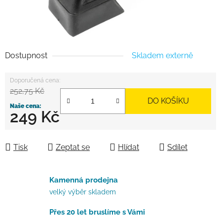
Dostupnost
Skladem externě
252,75 Kč
DO KOŠÍKU
249 Kč
Měrná cena:
Tisk
Zeptat se
Hlídat
Sdílet
Kamenná prodejna
velký výběr skladem
Přes 20 let bruslíme s Vámi