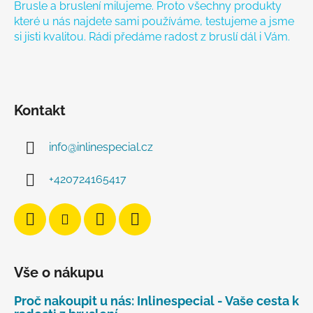
Brusle a bruslení milujeme. Proto všechny produkty
které u nás najdete sami používáme, testujeme a jsme
si jisti kvalitou. Rádi předáme radost z bruslí dál i Vám.
Kontakt
info
@
inlinespecial.cz
+420724165417
Vše o nákupu
Proč nakoupit u nás: Inlinespecial - Vaše cesta k