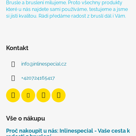
Brusle a bruslení milujeme. Proto všechny produkty
které u nás najdete sami používáme, testujeme a jsme
si jisti kvalitou. Rádi předáme radost z bruslí dál i Vám.
Kontakt
info
@
inlinespecial.cz
+420724165417
Vše o nákupu
Proč nakoupit u nás: Inlinespecial - Vaše cesta k