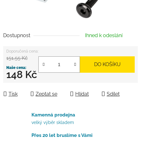
Dostupnost
Ihned k odeslání
151,55 Kč
DO KOŠÍKU
148 Kč
Měrná cena:
Tisk
Zeptat se
Hlídat
Sdílet
Kamenná prodejna
velký výběr skladem
Přes 20 let bruslíme s Vámi