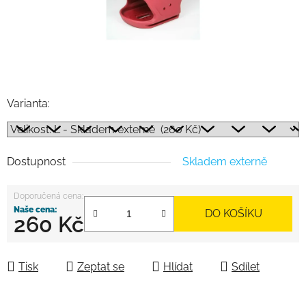
Varianta:
Dostupnost
Skladem externě
DO KOŠÍKU
260 Kč
Měrná cena:
Tisk
Zeptat se
Hlídat
Sdílet