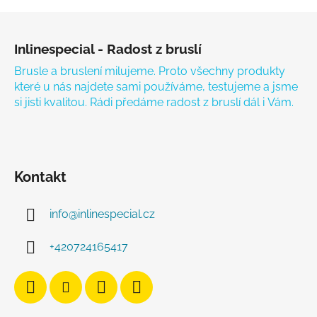
Zápatí
Inlinespecial - Radost z bruslí
Brusle a bruslení milujeme. Proto všechny produkty
které u nás najdete sami používáme, testujeme a jsme
si jisti kvalitou. Rádi předáme radost z bruslí dál i Vám.
Kontakt
info
@
inlinespecial.cz
+420724165417