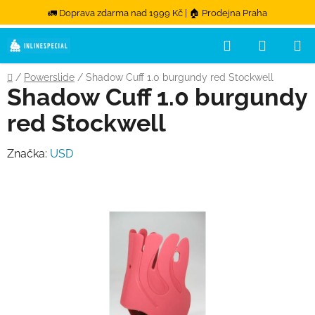
🚛 Doprava zdarma nad 1999 Kč | 🏠 Prodejna Praha
Hledat
NÁKUPN
Přejít na obsah
Domů
/
Powerslide
/
Shadow Cuff 1.0 burgundy red Stockwell
Shadow Cuff 1.0 burgundy
red Stockwell
Značka:
USD