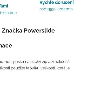
Rychlé doručení
Vámi
nad 1999,- zdarma
bře známe
Značka
Powerslide
rmace
í pomocí pásku na suchý zip a změkčená
osti použijte tabulku velikostí, která je