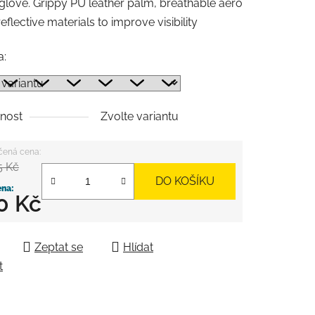
glove. Grippy PU leather palm, breathable aero
eflective materials to improve visibility
a:
nost
Zvolte variantu
5 Kč
DO KOŠÍKU
0 Kč
 cena:
Zeptat se
Hlídat
t