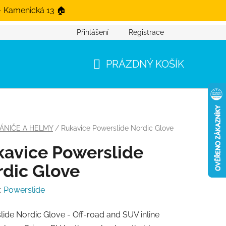
- Kamenická 13 🏠
Přihlášení
Registrace
PRÁZDNÝ KOŠÍK
NÁKUPNÍ KOŠÍK
ÁNIČE A HELMY
/
Rukavice Powerslide Nordic Glove
avice Powerslide
dic Glove
:
Powerslide
ide Nordic Glove - Off-road and SUV inline