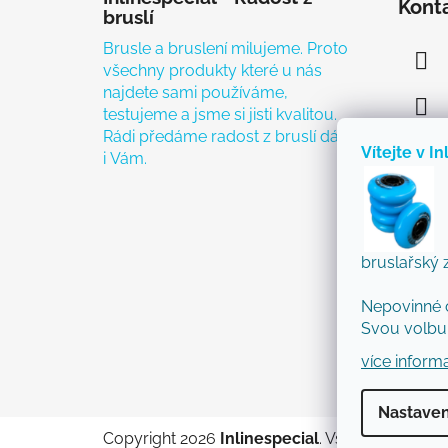
Kont
bruslí
Brusle a bruslení milujeme. Proto
všechny produkty které u nás
najdete sami používáme,
testujeme a jsme si jisti kvalitou.
Rádi předáme radost z bruslí dál
Vítejte v In
i Vám.
bruslařský 
Nepovinné 
Svou volbu 
více inform
Nastaven
Copyright 2026
Inlinespecial
. Všechna práva 