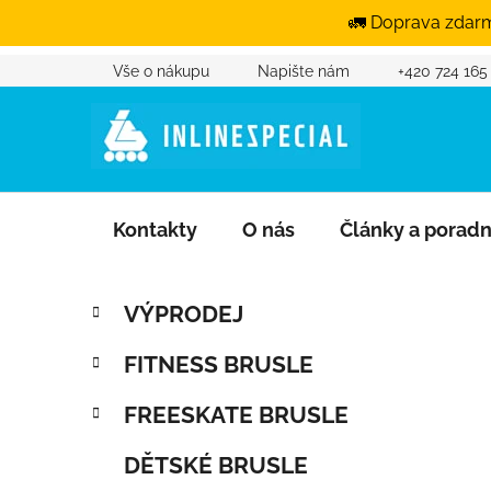
🚛 Doprava zdarm
Vše o nákupu
Napište nám
+420 724 165
Přejít na obsah
Kontakty
O nás
Články a porad
Postranní panel
Kategorie
Přeskočit kategorie
VÝPRODEJ
FITNESS BRUSLE
FREESKATE BRUSLE
DĚTSKÉ BRUSLE