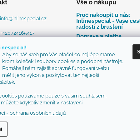
akt
Vše o nákupu
Proč nakoupit u nás:
info
@
inlinespecial.cz
Inlinespecial - Vaše ces
radosti z bruslení
+420724165417
Doprava a platba
FAQ - nejčastěji kladen
linespecial!
dotazy
S
Aby se náš web pro Vás otáčel co nejlépe máme
Najdete u nás tyto zna
krom koleček i soubory cookies a podobné nástroje.
Pomáhají nám zajistit správné fungování webu,
Zásady ochrany osobní
měřit jeho výkon a poskytovat ten nejlepší
údajů
zážitek.
Obchodní podmínky
Reklamační řád
cookies používáme pouze s vaším souhlasem.
můžete kdykoliv změnit v nastavení.
Vzorový formulář pro v
nebo výměnu zboží
ací - ochrana osobních údajů
í
vyhrazena.
Upravit nastavení cookies