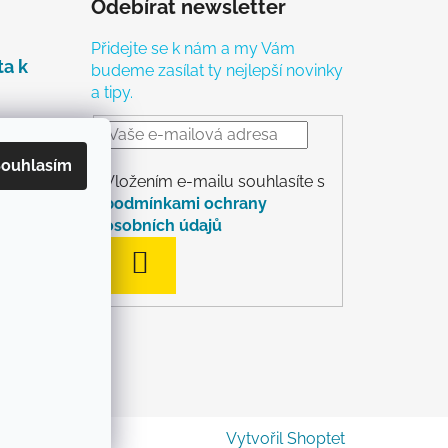
Odebírat newsletter
Přidejte se k nám a my Vám
ta k
budeme zasílat ty nejlepší novinky
a tipy.
é
ouhlasím
Vložením e-mailu souhlasíte s
čky
podmínkami ochrany
ch
osobních údajů
PŘIHLÁSIT SE
rácení
Vytvořil Shoptet