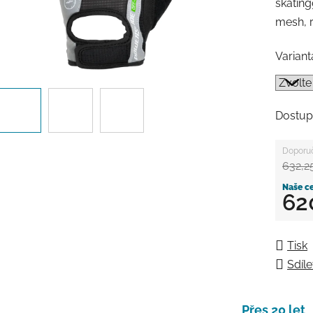
skating
mesh, r
Variant
Dostup
632,2
62
Měrná
Tisk
Sdíle
Přes 20 let