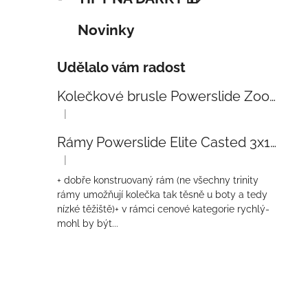
Novinky
Udělalo vám radost
Kolečkové brusle Powerslide Zoom Baby Blue 80
|
Hodnocení produktu je 5 z 5 hvězdiček.
Rámy Powerslide Elite Casted 3x110 Trinity 270mm
|
Hodnocení produktu je 4 z 5 hvězdiček.
+ dobře konstruovaný rám (ne všechny trinity
rámy umožňují kolečka tak těsně u boty a tedy
nízké těžiště)+ v rámci cenové kategorie rychlý-
mohl by být...