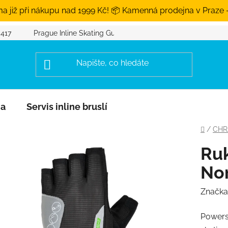
a již při nákupu nad 1999 Kč! 📦 Kamenná prodejna v Praze 
 417
Prague Inline Skating Guide
na
Servis inline bruslí
Domů
/
CHR
Ruk
Nor
Značka
Powersl