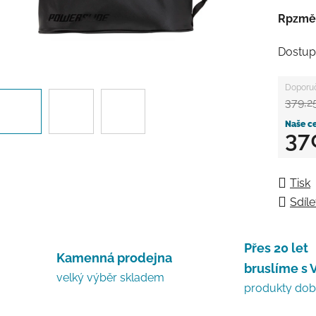
Rpzmě
Dostup
379,2
37
Měrná
Tisk
Sdíle
Přes 20 let
Kamenná prodejna
bruslíme s 
velký výběr skladem
produkty do