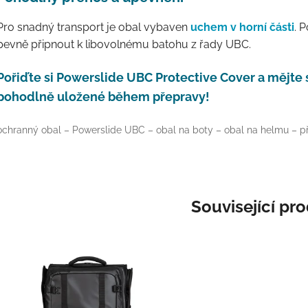
Pro snadný transport je obal vybaven
uchem v horní části
. 
pevně připnout k libovolnému batohu z řady UBC.
Pořiďte si Powerslide UBC Protective Cover a mějte
pohodlně uložené během přepravy!
ochranný obal – Powerslide UBC – obal na boty – obal na helmu – př
Související pr