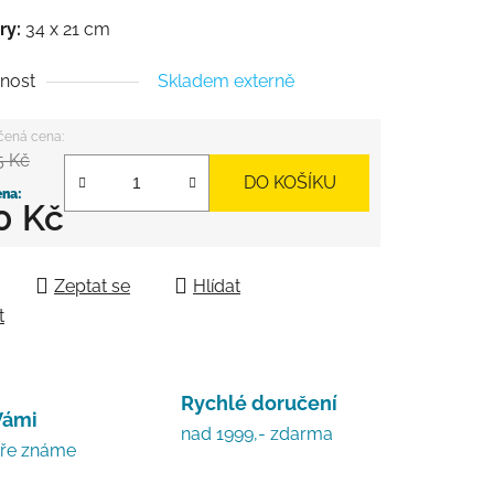
ry:
34 x 21 cm
nost
Skladem externě
5 Kč
DO KOŠÍKU
0 Kč
 cena:
Zeptat se
Hlídat
t
Rychlé doručení
Vámi
nad 1999,- zdarma
bře známe