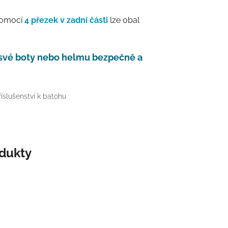
Pomocí
4 přezek v zadní části
lze obal
 své boty nebo helmu bezpečně a
íslušenství k batohu
odukty