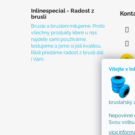
Zápatí
Inlinespecial - Radost z
Kont
bruslí
Brusle a bruslení milujeme. Proto
všechny produkty které u nás
najdete sami používáme,
testujeme a jsme si jisti kvalitou.
Rádi předáme radost z bruslí dál
i Vám.
Vítejte v In
bruslařský 
Nepovinné 
Svou volbu 
více inform