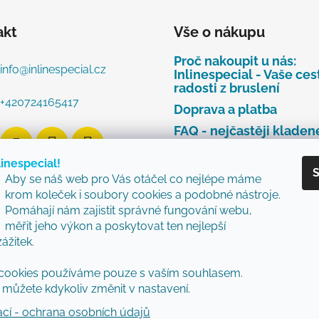
akt
Vše o nákupu
Proč nakoupit u nás:
info
@
inlinespecial.cz
Inlinespecial - Vaše ces
radosti z bruslení
+420724165417
Doprava a platba
FAQ - nejčastěji kladen
dotazy
linespecial!
Najdete u nás tyto zna
S
Aby se náš web pro Vás otáčel co nejlépe máme
Zásady ochrany osobní
krom koleček i soubory cookies a podobné nástroje.
údajů
Pomáhají nám zajistit správné fungování webu,
Obchodní podmínky
měřit jeho výkon a poskytovat ten nejlepší
zážitek.
Reklamační řád
Vzorový formulář pro v
cookies používáme pouze s vaším souhlasem.
nebo výměnu zboží
můžete kdykoliv změnit v nastavení.
ací - ochrana osobních údajů