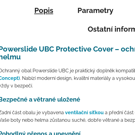
Popis
Parametry
Ostatní info
Powerslide UBC Protective Cover – ochr
helmu
Ochranný obal Powerslide UBC je praktický doplněk kompatib
Concept)
. Nabízí moderní design, kvalitní materiály a vysoko
vždy v bezpečí.
Bezpečné a větrané uložené
Zadní část obalu je vybavena
ventilační síťkou
a přední část
Vaše boty nebo helma zůstanou suché, dobře větrané a bez
Pohodlný přenos a upevnění