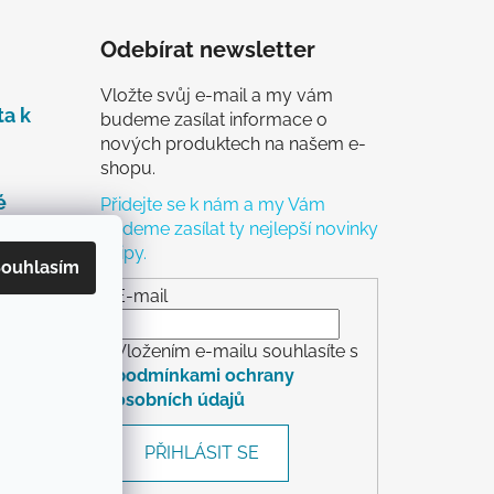
Odebírat newsletter
Vložte svůj e-mail a my vám
ta k
budeme zasílat informace o
nových produktech na našem e-
shopu.
é
Přidejte se k nám a my Vám
budeme zasílat ty nejlepší novinky
a tipy.
čky
ouhlasím
ch
E-mail
Vložením e-mailu souhlasíte s
podmínkami ochrany
osobních údajů
rácení
PŘIHLÁSIT SE