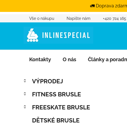
🚛 Doprava zdarm
Vše o nákupu
Napište nám
+420 724 165
Přejít na obsah
Kontakty
O nás
Články a porad
Postranní panel
Kategorie
Přeskočit kategorie
VÝPRODEJ
FITNESS BRUSLE
FREESKATE BRUSLE
DĚTSKÉ BRUSLE