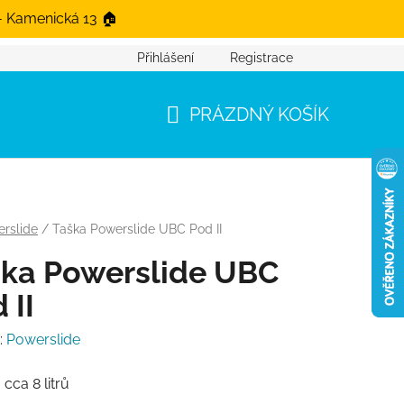
- Kamenická 13 🏠
Přihlášení
Registrace
PRÁZDNÝ KOŠÍK
NÁKUPNÍ KOŠÍK
rslide
/
Taška Powerslide UBC Pod II
ška Powerslide UBC
 II
:
Powerslide
:
cca 8 litrů