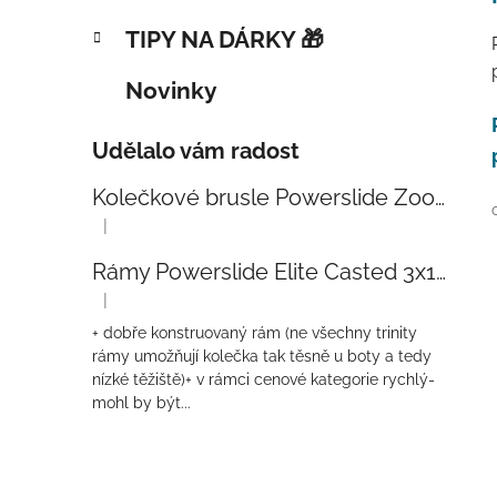
TIPY NA DÁRKY 🎁
Novinky
Udělalo vám radost
Kolečkové brusle Powerslide Zoom Baby Blue 80
|
Hodnocení produktu je 5 z 5 hvězdiček.
Rámy Powerslide Elite Casted 3x110 Trinity 270mm
|
Hodnocení produktu je 4 z 5 hvězdiček.
+ dobře konstruovaný rám (ne všechny trinity
rámy umožňují kolečka tak těsně u boty a tedy
nízké těžiště)+ v rámci cenové kategorie rychlý-
mohl by být...