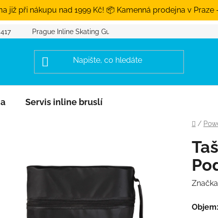
a již při nákupu nad 1999 Kč! 📦 Kamenná prodejna v Praze 
 417
Prague Inline Skating Guide
na
Servis inline bruslí
Domů
/
Powe
Ta
Pod
Značka
Objem