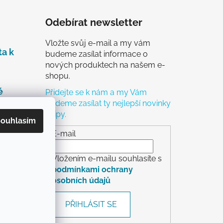
Odebírat newsletter
Vložte svůj e-mail a my vám
ta k
budeme zasílat informace o
nových produktech na našem e-
shopu.
é
Přidejte se k nám a my Vám
budeme zasílat ty nejlepší novinky
a tipy.
čky
ouhlasím
ch
E-mail
Vložením e-mailu souhlasíte s
podmínkami ochrany
osobních údajů
rácení
PŘIHLÁSIT SE