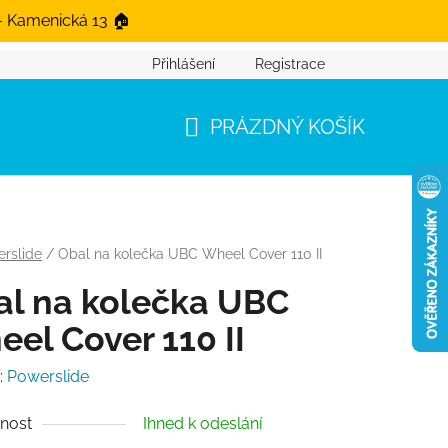
- Kamenická 13 🏠
Přihlášení
Registrace
PRÁZDNÝ KOŠÍK
NÁKUPNÍ KOŠÍK
rslide
/
Obal na kolečka UBC Wheel Cover 110 II
al na kolečka UBC
el Cover 110 II
:
Powerslide
nost
Ihned k odeslání