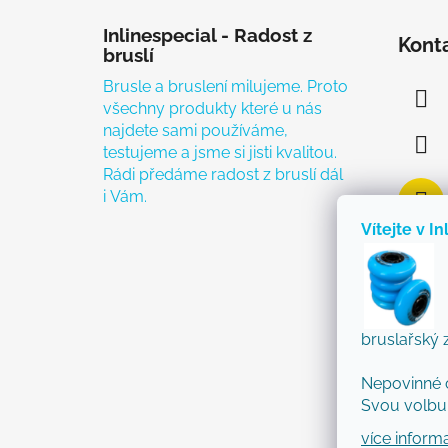
Zápatí
Inlinespecial - Radost z
Kont
bruslí
Brusle a bruslení milujeme. Proto
všechny produkty které u nás
najdete sami používáme,
testujeme a jsme si jisti kvalitou.
Rádi předáme radost z bruslí dál
i Vám.
Vítejte v In
bruslařský 
Nepovinné 
Svou volbu 
více inform