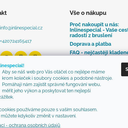
akt
Vše o nákupu
Proč nakoupit u nás:
info
@
inlinespecial.cz
Inlinespecial - Vaše ces
radosti z bruslení
+420724165417
Doprava a platba
FAQ - nejčastěji kladen
dotazy
linespecial!
Najdete u nás tyto zna
S
Aby se náš web pro Vás otáčel co nejlépe máme
Zásady ochrany osobní
krom koleček i soubory cookies a podobné nástroje.
údajů
Pomáhají nám zajistit správné fungování webu,
Obchodní podmínky
měřit jeho výkon a poskytovat ten nejlepší
zážitek.
Reklamační řád
Vzorový formulář pro v
cookies používáme pouze s vaším souhlasem.
nebo výměnu zboží
můžete kdykoliv změnit v nastavení.
ací - ochrana osobních údajů