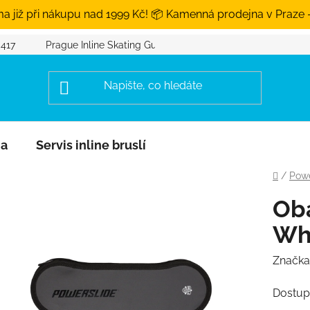
a již při nákupu nad 1999 Kč! 📦 Kamenná prodejna v Praze 
 417
Prague Inline Skating Guide
na
Servis inline bruslí
Domů
/
Powe
Ob
Whe
Značka
Dostup