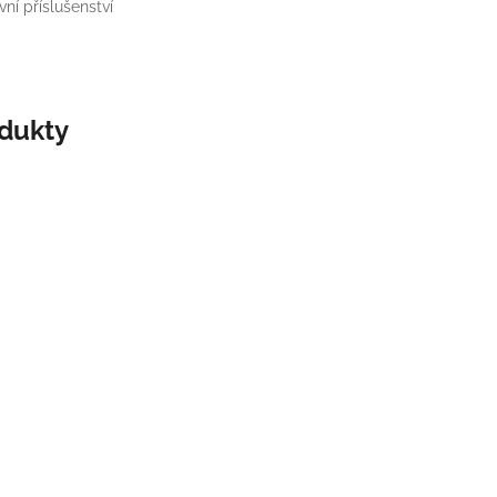
ní příslušenství
odukty