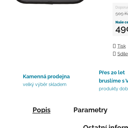
505 K
49
Měrná
Tisk
Sdíle
Přes 20 let
Kamenná prodejna
bruslíme s 
velký výběr skladem
produkty do
Popis
Parametry
Ostatní info