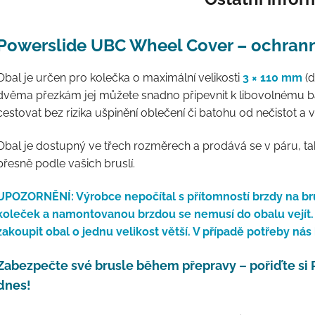
Powerslide UBC Wheel Cover – ochrann
Obal je určen pro kolečka o maximální velikosti
3
× 110 mm
(d
dvěma přezkám jej můžete snadno připevnit k libovolnému 
cestovat bez rizika ušpinění oblečení či batohu od nečistot a
Obal je dostupný ve třech rozměrech a prodává se v páru, ta
přesně podle vašich bruslí.
UPOZORNĚNÍ: Výrobce nepočítal s přítomností brzdy na brus
koleček a namontovanou brzdou se nemusí do obalu vejí
zakoupit obal o jednu velikost větší. V případě potřeby ná
Zabezpečte své brusle během přepravy – pořiďte si
dnes!