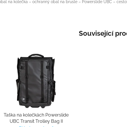
obal na kolečka – ochranný obal na brusle – Powerslide UBC – cestov
Související pr
Taška na kolečkách Powerslide
UBC Transit Trolley Bag II