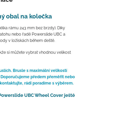
ý obal na kolečka
élka rámu 243 mm bez brzdy). Díky
batohu nebo řadě Powerslide UBC a
 vody v ložiskách během deště.
kže si můžete vybrat vhodnou velikost
lích. Brusle s maximální velikostí
t. Doporučujeme předem přeměřit nebo
s kontaktujte, rádi poradíme s výběrem.
 Powerslide UBC Wheel Cover ještě