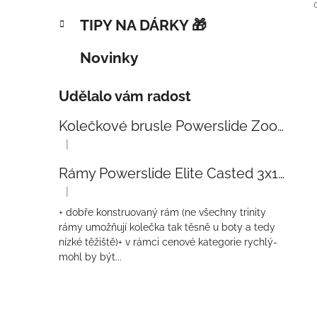
TIPY NA DÁRKY 🎁
Novinky
Udělalo vám radost
Kolečkové brusle Powerslide Zoom Baby Blue 80
|
Hodnocení produktu je 5 z 5 hvězdiček.
Rámy Powerslide Elite Casted 3x110 Trinity 270mm
|
Hodnocení produktu je 4 z 5 hvězdiček.
+ dobře konstruovaný rám (ne všechny trinity
rámy umožňují kolečka tak těsně u boty a tedy
nízké těžiště)+ v rámci cenové kategorie rychlý-
mohl by být...