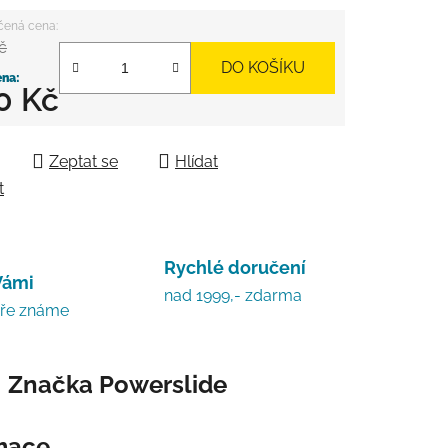
č
DO KOŠÍKU
0 Kč
 cena:
Zeptat se
Hlídat
t
Rychlé doručení
Vámi
nad 1999,- zdarma
bře známe
Značka
Powerslide
rmace