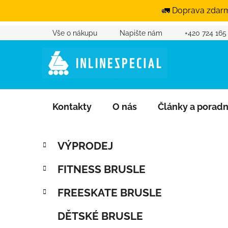
🚛 Doprava zdarm
Vše o nákupu
Napište nám
+420 724 165
Přejít na obsah
Kontakty
O nás
Články a porad
Postranní panel
Kategorie
Přeskočit kategorie
VÝPRODEJ
FITNESS BRUSLE
FREESKATE BRUSLE
DĚTSKÉ BRUSLE