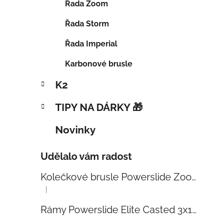
Řada Zoom
Řada Storm
Řada Imperial
Karbonové brusle
K2
TIPY NA DÁRKY 🎁
Novinky
Udělalo vám radost
Kolečkové brusle Powerslide Zoom Baby Blue 80
|
Hodnocení produktu je 5 z 5 hvězdiček.
Rámy Powerslide Elite Casted 3x110 Trinity 270mm