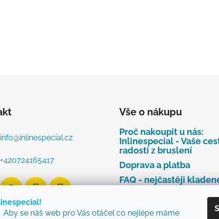
akt
Vše o nákupu
Proč nakoupit u nás:
info
@
inlinespecial.cz
Inlinespecial - Vaše ces
radosti z bruslení
+420724165417
Doprava a platba
FAQ - nejčastěji kladen
dotazy
linespecial!
Najdete u nás tyto zna
S
Aby se náš web pro Vás otáčel co nejlépe máme
Zásady ochrany osobní