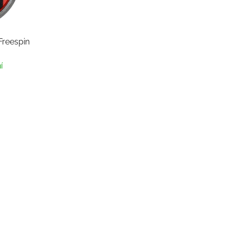
reespin
í