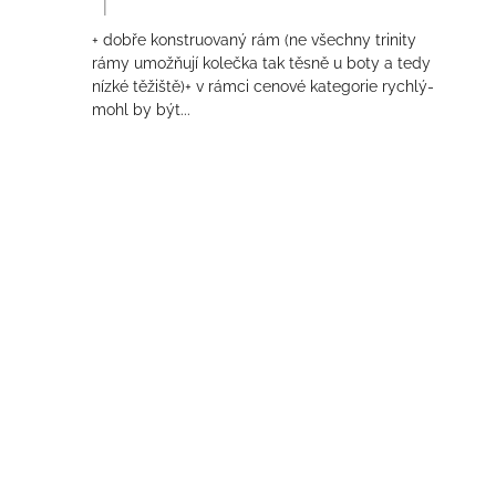
|
Hodnocení produktu je 4 z 5 hvězdiček.
+ dobře konstruovaný rám (ne všechny trinity
rámy umožňují kolečka tak těsně u boty a tedy
nízké těžiště)+ v rámci cenové kategorie rychlý-
mohl by být...