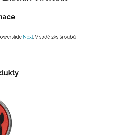
rmace
Powerslide
Next
. V sadě 2ks šroubů
odukty