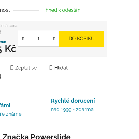
nost
Ihned k odeslání
č
DO KOŠÍKU
5 Kč
 cena:
Zeptat se
Hlídat
t
Rychlé doručení
Vámi
nad 1999,- zdarma
bře známe
Značka
Powerslide