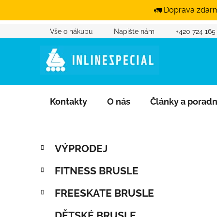
🚛 Doprava zdarm
Vše o nákupu
Napište nám
+420 724 165
Přejít na obsah
Kontakty
O nás
Články a porad
Postranní panel
Kategorie
Přeskočit kategorie
VÝPRODEJ
FITNESS BRUSLE
FREESKATE BRUSLE
DĚTSKÉ BRUSLE