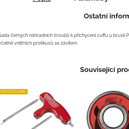
Ostatní info
Sada černých náhradních šroubů k přichycení cuffu u bruslí 
včetně vnitřních protikusů se závitem.
Související pr
DOPORUČUJEME