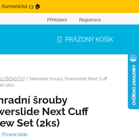
- Kamenická 13 🏠
Přihlášení
Registrace
PRÁZDNÝ KOŠÍK
NÁKUPNÍ KOŠÍK
SLUŠENSTVÍ
/
Náhradní šrouby Powerslide Next Cuff
t (2ks)
hradní šrouby
erslide Next Cuff
ew Set (2ks)
:
Powerslide