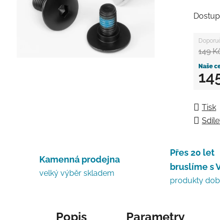
Dostup
149 K
14
Měrná
Tisk
Sdíle
Přes 20 let
Kamenná prodejna
bruslíme s 
velký výběr skladem
produkty do
Popis
Parametry