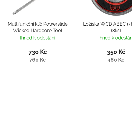
Multifunkční klíč Powerslide
Ložiska WCD ABEC 9 F
Wicked Hardcore Tool
(8ks)
Ihned k odeslání
Ihned k odeslán
730 Kč
350 Kč
760 Kč
480 Kč