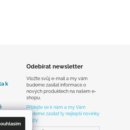
Odebírat newsletter
Vložte svůj e-mail a my vám
ta k
budeme zasílat informace o
nových produktech na našem e-
shopu.
é
Přidejte se k nám a my Vám
budeme zasílat ty nejlepší novinky
a tipy.
čky
ouhlasím
ch