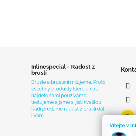
Zápatí
Inlinespecial - Radost z
Kont
bruslí
Brusle a bruslení milujeme. Proto
všechny produkty které u nás
najdete sami používáme,
testujeme a jsme si jisti kvalitou.
Rádi předáme radost z bruslí dál
i Vám.
Vítejte v In