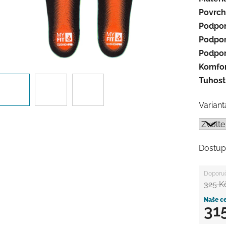
Povrch
Podpor
Podpor
Podpora
Komfor
Tuhost
Variant
Dostup
325 K
31