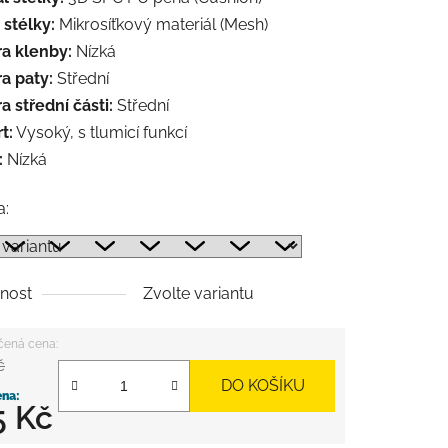
 stélky:
Mikrosíťkový materiál (Mesh)
a klenby:
Nízká
a paty:
Střední
 střední části:
Střední
t:
Vysoký, s tlumicí funkcí
:
Nízká
a:
nost
Zvolte variantu
č
DO KOŠÍKU
5 Kč