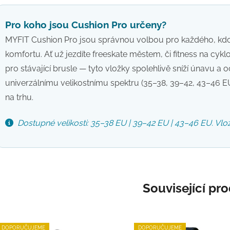
Pro koho jsou Cushion Pro určeny?
MYFIT Cushion Pro jsou správnou volbou pro každého, kdo
komfortu. Ať už jezdíte freeskate městem, či fitness na cyk
pro stávající brusle — tyto vložky spolehlivě sníží únavu a 
univerzálnímu velikostnímu spektru (35–38, 39–42, 43–46 EU)
na trhu.
Dostupné velikosti: 35–38 EU | 39–42 EU | 43–46 EU. Vl
Související pr
DOPORUČUJEME
DOPORUČUJEME