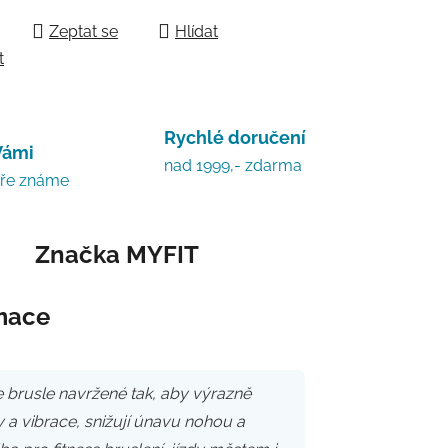
 cena:
Zeptat se
Hlídat
t
Rychlé doručení
Vámi
nad 1999,- zdarma
bře známe
Značka
MYFIT
rmace
e brusle navržené tak, aby výrazně
y a vibrace, snižují únavu nohou a