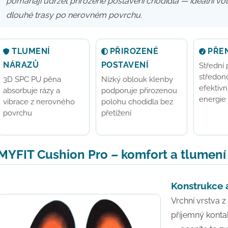
pomáhají udržet přirozené postavení chodidla — ideální volb
dlouhé trasy po nerovném povrchu.
TLUMENÍ
PŘIROZENÉ
PŘEN
NÁRAZŮ
POSTAVENÍ
Střední
středono
3D SPC PU pěna
Nízký oblouk klenby
efektivn
absorbuje rázy a
podporuje přirozenou
energie 
vibrace z nerovného
polohu chodidla bez
povrchu
přetížení
MYFIT Cushion Pro – komfort a tlumení
Konstrukce 
Vrchní vrstva z
příjemný konta