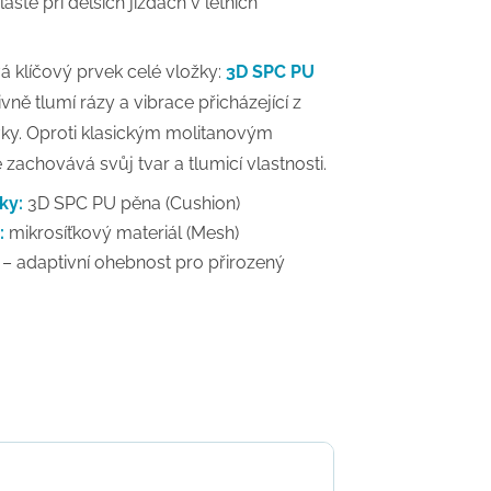
áště při delších jízdách v letních
á klíčový prvek celé vložky:
3D SPC PU
tivně tlumí rázy a vibrace přicházející z
ky. Oproti klasickým molitanovým
 zachovává svůj tvar a tlumicí vlastnosti.
ky:
3D SPC PU pěna (Cushion)
:
mikrosíťkový materiál (Mesh)
 – adaptivní ohebnost pro přirozený