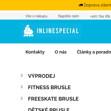
🚛 Doprava zdarm
Vše o nákupu
Napište nám
+420 724 165
Přejít na obsah
Kontakty
O nás
Články a porad
Postranní panel
Kategorie
Přeskočit kategorie
VÝPRODEJ
FITNESS BRUSLE
FREESKATE BRUSLE
DĚTSKÉ BRUSLE