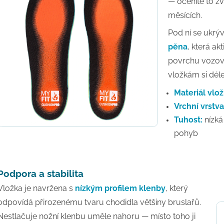
— oceníte to zvl
měsících.
Pod ní se ukrýv
pěna
, která ak
povrchu vozov
vložkám si déle
Materiál vlož
Vrchní vrstva
Tuhost:
nízká
pohyb
Podpora a stabilita
Vložka je navržena s
nízkým profilem klenby
, který
odpovídá přirozenému tvaru chodidla většiny bruslařů.
Nestlačuje nožní klenbu uměle nahoru — místo toho ji