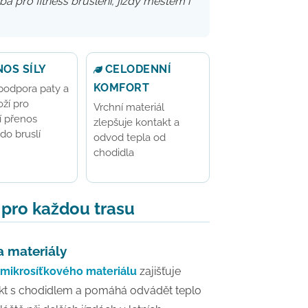
a pro fitness bruslení, jízdy městem i
OS SÍLY
CELODENNÍ
KOMFORT
 podpora paty a
ží pro
Vrchní materiál
í přenos
zlepšuje kontakt a
do bruslí
odvod tepla od
chodidla
 pro každou trasu
a materiály
mikrosíťkového materiálu
zajišťuje
kt s chodidlem a pomáhá odvádět teplo