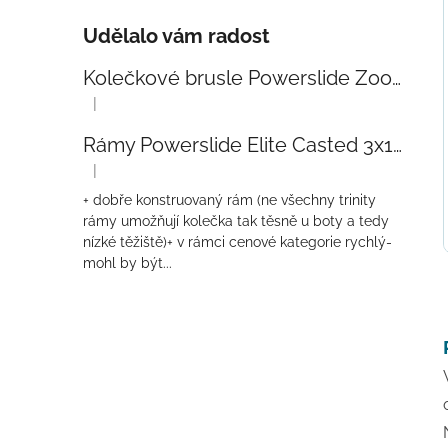
Udělalo vám radost
Kolečkové brusle Powerslide Zoom Baby Blue 80
|
Hodnocení produktu je 5 z 5 hvězdiček.
Rámy Powerslide Elite Casted 3x110 Trinity 270mm
|
Hodnocení produktu je 4 z 5 hvězdiček.
+ dobře konstruovaný rám (ne všechny trinity
rámy umožňují kolečka tak těsně u boty a tedy
nízké těžiště)+ v rámci cenové kategorie rychlý-
mohl by být...