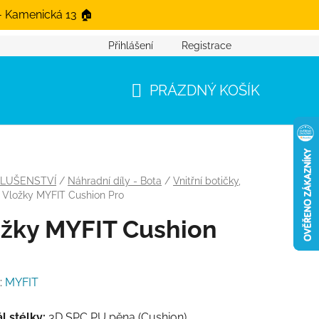
- Kamenická 13 🏠
Přihlášení
Registrace
PRÁZDNÝ KOŠÍK
NÁKUPNÍ KOŠÍK
SLUŠENSTVÍ
/
Náhradní díly - Bota
/
Vnitřní botičky,
Vložky MYFIT Cushion Pro
žky MYFIT Cushion
o
:
MYFIT
l stélky:
3D SPC PU pěna (Cushion)