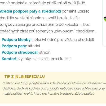
jemně podpírá a zabraňuje přetížení při delší jízdě.
Střední podpora paty a středonoží
pomáhá udržet
chodidlo ve stabilní poloze uvnitř brusle, takže
pohybová energie přechází přímo do kolečka — bez
zbytečných ztrát způsobených „plavoucím" chodidlem.
Podpora klenby:
nízká (vhodné pro většinu chodidel)
Podpora paty:
střední
Podpora středonoží:
střední
Komfort:
vysoký, s aktivní tlumicí funkcí
TIP Z INLINESPECIALU
Cushion Pro fungují nejlépe tam, kde standardní vložka brusle nestačí —
delších jízdách. Pokud vás bolí chodidla nebo se nohy rychle unavují, j
nejúčinnějších kroků, které pro komfort bruslení můžete udělat.