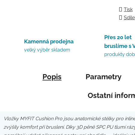
Měrná
Tisk
Sdíle
Přes 20 let
Kamenná prodejna
bruslíme s 
velký výběr skladem
produkty do
Popis
Parametry
Ostatní info
Vložky MYFIT Cushion Pro jsou anatomické stélky pro inlin
zvýšily komfort při bruslení. Díky 3D pěně SPC PU tlumí ráz