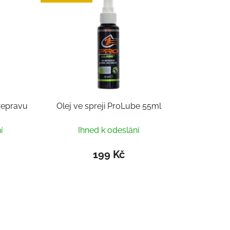
řepravu
Olej ve spreji ProLube 55ml
í
Ihned k odeslání
199 Kč