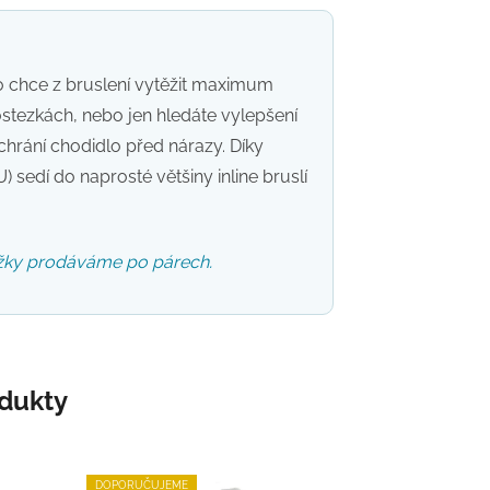
 chce z bruslení vytěžit maximum
lostezkách, nebo jen hledáte vylepšení
ochrání chodidlo před nárazy. Díky
 sedí do naprosté většiny inline bruslí
ožky prodáváme po párech.
odukty
DOPORUČUJEME