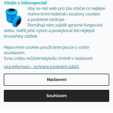
Vítejte v Inlinespecial!
Vložte svůj e-mail a my vám budeme zasílat informace
Aby se náš web pro Vás otáčel co nejlépe
o nových produktech na našem e-shopu.
máme krom koleček i soubory cookies
Přidejte se k nám a my Vám budeme zasílat ty nejlepší
a podobné nástroje.
novinky a tipy.
Pomáhají nám zajistit správné fungování
webu, měřit jeho výkon a poskytovat ten nejlepší
E-mail
bruslařský zážitek.
Nepovinné cookies používáme pouze s vaším
Vložením e-mailu souhlasíte s
podmínkami
souhlasem.
ochrany osobních údajů
Svou volbu můžete kdykoliv změnit v nastavení.
PŘIHLÁSIT SE
více informací - ochrana osobních údajů
Nastavení
Vytvořil Shoptet
Souhlasím
Copyright 2026
Inlinespecial
. Všechna práva
vyhrazena.
Upravit nastavení cookies