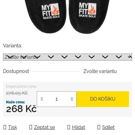
Varianta:
Dostupnost
Zvolte variantu
278,05 Kč
DO KOŠÍKU
268 Kč
Měrná cena:
Tisk
Zeptat se
Hlídat
Sdílet