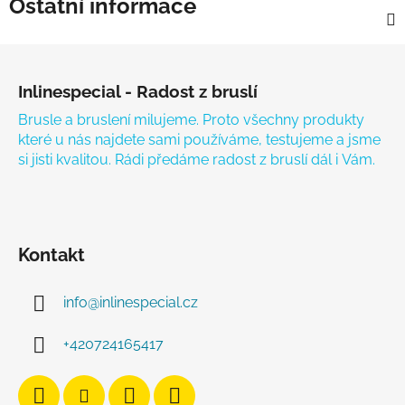
Ostatní informace
Zápatí
Inlinespecial - Radost z bruslí
Brusle a bruslení milujeme. Proto všechny produkty
které u nás najdete sami používáme, testujeme a jsme
si jisti kvalitou. Rádi předáme radost z bruslí dál i Vám.
Kontakt
info
@
inlinespecial.cz
+420724165417