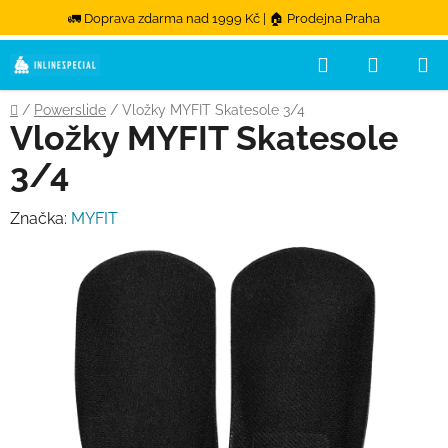
🚛 Doprava zdarma nad 1999 Kč | 🏠 Prodejna Praha
Hledat
NÁKUPN
Přejít na obsah
Domů
/
Powerslide
/
Vložky MYFIT Skatesole 3/4
Vložky MYFIT Skatesole
3/4
Značka:
MYFIT