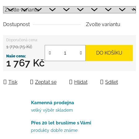
Dostupnost
Zvolte variantu
1 770,75 Kč
DO KOŠÍKU
1 767 Kč
Měrná cena:
Tisk
Zeptat se
Hlídat
Sdílet
Kamenná prodejna
velký výběr skladem
Přes 20 let bruslíme s Vámi
produkty dobře známe