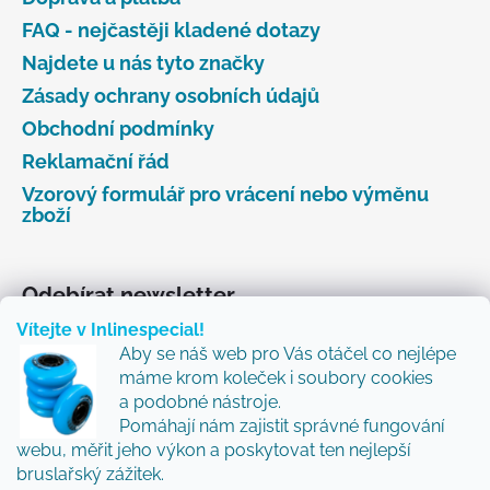
FAQ - nejčastěji kladené dotazy
Najdete u nás tyto značky
Zásady ochrany osobních údajů
Obchodní podmínky
Reklamační řád
Vzorový formulář pro vrácení nebo výměnu
zboží
Odebírat newsletter
Vítejte v Inlinespecial!
Vložte svůj e-mail a my vám budeme zasílat informace
Aby se náš web pro Vás otáčel co nejlépe
o nových produktech na našem e-shopu.
máme krom koleček i soubory cookies
Přidejte se k nám a my Vám budeme zasílat ty nejlepší
a podobné nástroje.
novinky a tipy.
Pomáhají nám zajistit správné fungování
webu, měřit jeho výkon a poskytovat ten nejlepší
E-mail
bruslařský zážitek.