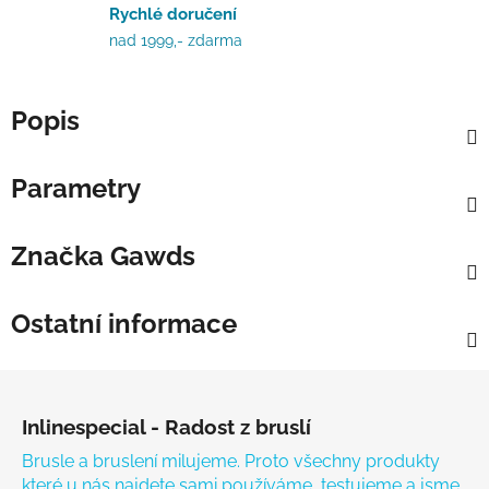
Rychlé doručení
nad 1999,- zdarma
Popis
Parametry
Značka
Gawds
Ostatní informace
Zápatí
Inlinespecial - Radost z bruslí
Brusle a bruslení milujeme. Proto všechny produkty
které u nás najdete sami používáme, testujeme a jsme