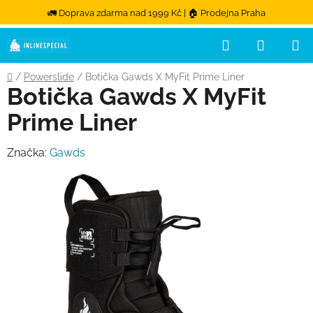
🚛 Doprava zdarma nad 1999 Kč | 🏠 Prodejna Praha
Hledat
NÁKUPN
Přejít na obsah
Domů
/
Powerslide
/
Botička Gawds X MyFit Prime Liner
Botička Gawds X MyFit
Prime Liner
Značka:
Gawds