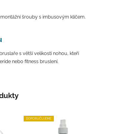
 a montážní šrouby s imbusovým klíčem.
u
ruslaře s větší velikostí nohou, kteří
eride nebo fitness bruslení.
odukty
DOPORUČUJEME