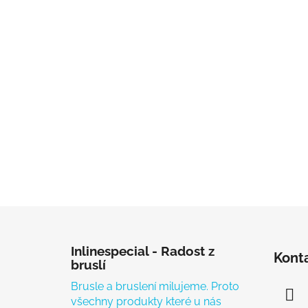
Zápatí
Inlinespecial - Radost z
Kont
bruslí
Brusle a bruslení milujeme. Proto
všechny produkty které u nás