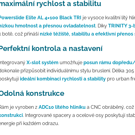
maximální rychlost a stabilitu
Powerslide Elite AL 4×100 Black TRI
je vysoce kvalitní litý 
nízkou hmotnost a přesnou ovladatelnost
. Díky
TRINITY 3
k botě, což přináší
nízké těžiště, stabilitu a efektivní přenos 
Perfektní kontrola a nastavení
Integrovaný
X-slot systém
umožňuje
posun rámu dopředu/d
dokonale přizpůsobit individuálnímu stylu bruslení. Délka 
poskytují
ideální kombinaci rychlosti a stability
pro urban free
Odolná konstrukce
Rám je vyroben z
ADC10 litého hliníku
a CNC obráběný, což 
konstrukci
. Integrované spacery a ocelové osy poskytují stab
energie při každém odrazu.