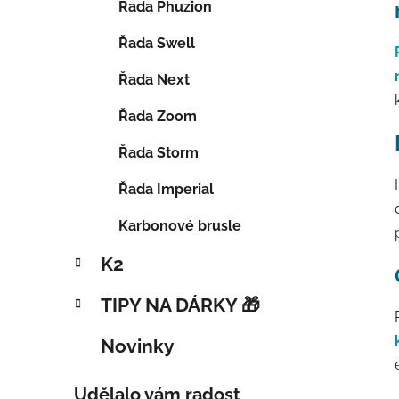
Řada Phuzion
Řada Swell
Řada Next
Řada Zoom
Řada Storm
Řada Imperial
Karbonové brusle
K2
TIPY NA DÁRKY 🎁
Novinky
Udělalo vám radost