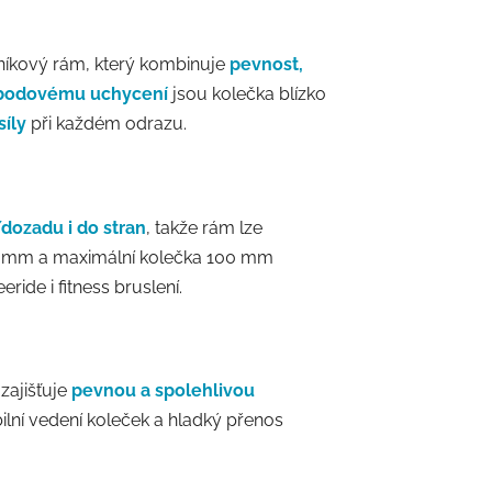
hliníkový rám, který kombinuje
pevnost,
-bodovému uchycení
jsou kolečka blízko
síly
při každém odrazu.
ozadu i do stran
, takže rám lze
305 mm a maximální kolečka 100 mm
ride i fitness bruslení.
zajišťuje
pevnou a spolehlivou
ilní vedení koleček a hladký přenos