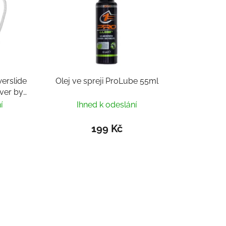
erslide
Olej ve spreji ProLube 55ml
ver by
í
Ihned k odeslání
199 Kč