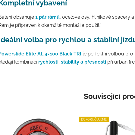
Kompletní vybavení
Balení obsahuje
1 pár rámů
, ocelové osy, hliníkové spacery
Rám je připraven k okamžité montáži a použití.
Ideální volba pro rychlou a stabilní jízd
Powerslide Elite AL 4×100 Black TRI
je perfektní volbou pro b
hledají kombinaci
rychlosti, stability a přesnosti
při urban fre
Související pr
DOPORUČUJEME