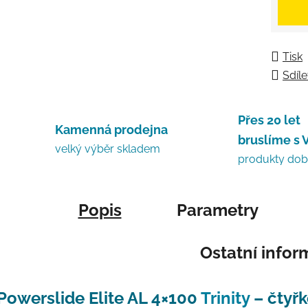
Tisk
Sdíle
Přes 20 let
Kamenná prodejna
bruslíme s 
velký výběr skladem
produkty do
Popis
Parametry
Ostatní info
Powerslide Elite AL 4×100
Trinity
– čtyř