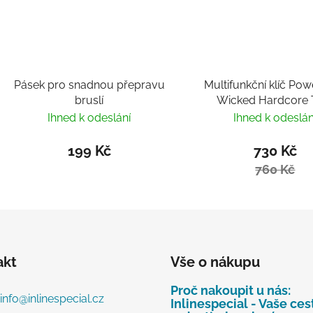
Pásek pro snadnou přepravu
Multifunkční klíč Pow
bruslí
Wicked Hardcore 
Ihned k odeslání
Ihned k odeslán
199 Kč
730 Kč
760 Kč
akt
Vše o nákupu
Proč nakoupit u nás:
info
@
inlinespecial.cz
Inlinespecial - Vaše ces