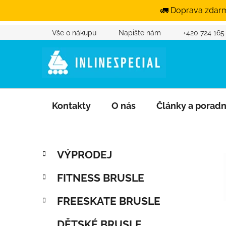
🚛 Doprava zdarm
Vše o nákupu
Napište nám
+420 724 165
Přejít na obsah
Kontakty
O nás
Články a porad
Postranní panel
Kategorie
Přeskočit kategorie
VÝPRODEJ
FITNESS BRUSLE
FREESKATE BRUSLE
DĚTSKÉ BRUSLE