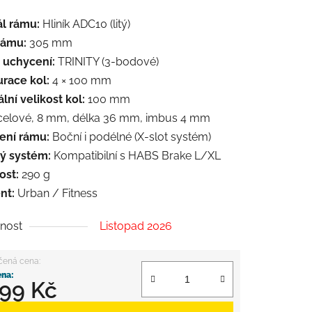
ál rámu:
Hliník ADC10 (litý)
rámu:
305 mm
 uchycení:
TRINITY (3-bodové)
urace kol:
4 × 100 mm
ní velikost kol:
100 mm
elové, 8 mm, délka 36 mm, imbus 4 mm
ení rámu:
Boční i podélné (X-slot systém)
ý systém:
Kompatibilní s HABS Brake L/XL
st:
290 g
nt:
Urban / Fitness
nost
Listopad 2026
699 Kč
 cena: