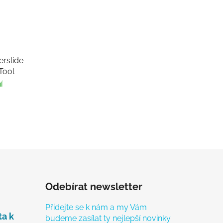
erslide
Tool
í
Odebírat newsletter
Přidejte se k nám a my Vám
ta k
budeme zasílat ty nejlepší novinky