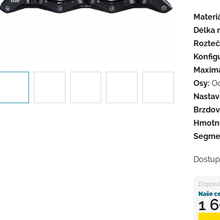
Materi
Délka 
Rozteč
Konfig
Maximál
Osy:
Oc
Nastav
Brzdov
Hmotno
Segme
Dostup
1 
Měrná