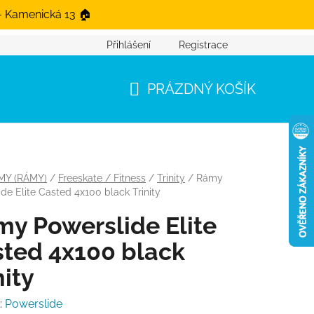
- Kamenická 13 🏠
Přihlášení
Registrace
PRÁZDNÝ KOŠÍK
NÁKUPNÍ KOŠÍK
MY (RÁMY)
/
Freeskate / Fitness
/
Trinity
/
Rámy
de Elite Casted 4x100 black Trinity
y Powerslide Elite
ted 4x100 black
nity
:
Powerslide