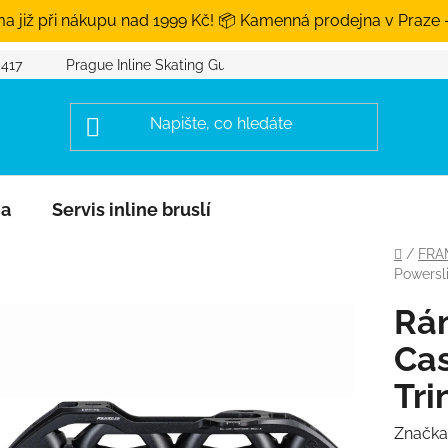
a již při nákupu nad 1999 Kč! 📦 Kamenná prodejna v Praze 
 417
Prague Inline Skating Guide
na
Servis inline bruslí
Domů
/
FRA
Powersli
Rám
Cas
Tri
Značka