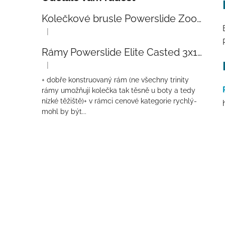
Kolečkové brusle Powerslide Zoom Baby Blue 80
|
Hodnocení produktu je 5 z 5 hvězdiček.
Rámy Powerslide Elite Casted 3x110 Trinity 270mm
|
Hodnocení produktu je 4 z 5 hvězdiček.
+ dobře konstruovaný rám (ne všechny trinity
rámy umožňují kolečka tak těsně u boty a tedy
nízké těžiště)+ v rámci cenové kategorie rychlý-
mohl by být...