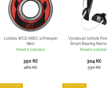
Ložiska WCD ABEC 9 Freespin
Vyndavač ložisek Pow
(8ks)
Smart Bearing Remo
Villy
Ihned k odeslání
Ihned k odeslán
350 Kč
304 Kč
480 Kč
330 Kč
DOPORUČUJEME
DOPORUČUJEME