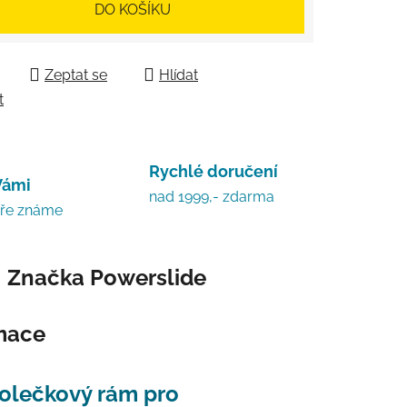
DO KOŠÍKU
Zeptat se
Hlídat
t
Rychlé doručení
Vámi
nad 1999,- zdarma
bře známe
Značka
Powerslide
rmace
kolečkový rám pro