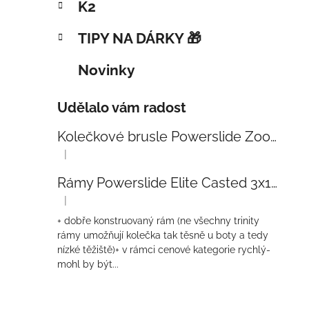
K2
TIPY NA DÁRKY 🎁
Novinky
Udělalo vám radost
Kolečkové brusle Powerslide Zoom Baby Blue 80
|
Hodnocení produktu je 5 z 5 hvězdiček.
Rámy Powerslide Elite Casted 3x110 Trinity 270mm
|
Hodnocení produktu je 4 z 5 hvězdiček.
+ dobře konstruovaný rám (ne všechny trinity
rámy umožňují kolečka tak těsně u boty a tedy
nízké těžiště)+ v rámci cenové kategorie rychlý-
mohl by být...