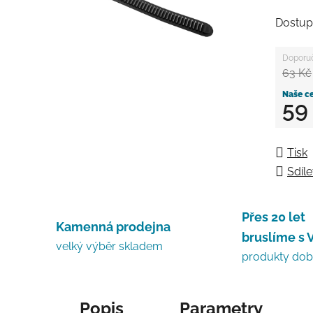
Dostup
63 Kč
59
Měrná
Tisk
Sdíle
Přes 20 let
Kamenná prodejna
bruslíme s 
velký výběr skladem
produkty do
Popis
Parametry