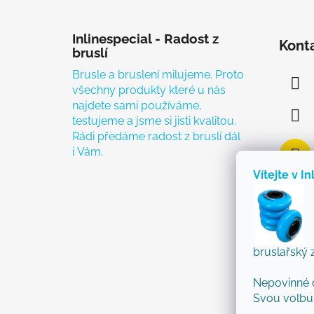
Zápatí
Inlinespecial - Radost z
Kont
bruslí
Brusle a bruslení milujeme. Proto
všechny produkty které u nás
najdete sami používáme,
testujeme a jsme si jisti kvalitou.
Rádi předáme radost z bruslí dál
i Vám.
Vítejte v In
bruslařský 
Nepovinné 
Svou volbu 