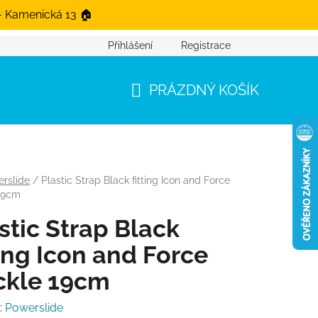
- Kamenická 13 🏠
Přihlášení
Registrace
PRÁZDNÝ KOŠÍK
NÁKUPNÍ KOŠÍK
rslide
/
Plastic Strap Black fitting Icon and Force
19cm
stic Strap Black
ting Icon and Force
ckle 19cm
:
Powerslide