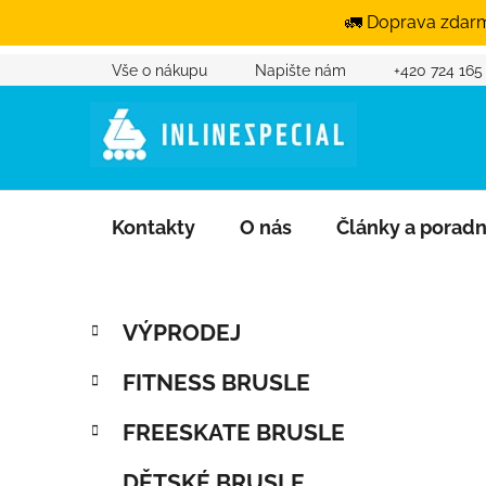
🚛 Doprava zdarm
Vše o nákupu
Napište nám
+420 724 165
Přejít na obsah
Kontakty
O nás
Články a porad
Postranní panel
Kategorie
Přeskočit kategorie
VÝPRODEJ
FITNESS BRUSLE
FREESKATE BRUSLE
DĚTSKÉ BRUSLE