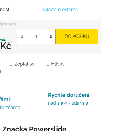
nost
Skladem externě
DO KOŠÍKU
 Kč
 cena:
Zeptat se
Hlídat
t
Rychlé doručení
Vámi
nad 1999,- zdarma
bře známe
Značka
Powerslide