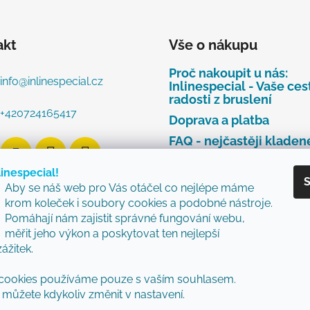
akt
Vše o nákupu
Proč nakoupit u nás:
info
@
inlinespecial.cz
Inlinespecial - Vaše ces
radosti z bruslení
+420724165417
Doprava a platba
FAQ - nejčastěji kladen
dotazy
linespecial!
Najdete u nás tyto zna
S
Aby se náš web pro Vás otáčel co nejlépe máme
Zásady ochrany osobní
krom koleček i soubory cookies a podobné nástroje.
údajů
Pomáhají nám zajistit správné fungování webu,
Obchodní podmínky
měřit jeho výkon a poskytovat ten nejlepší
zážitek.
Reklamační řád
Vzorový formulář pro v
cookies používáme pouze s vaším souhlasem.
nebo výměnu zboží
můžete kdykoliv změnit v nastavení.