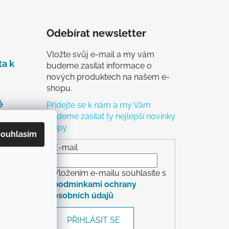
Odebírat newsletter
Vložte svůj e-mail a my vám
ta k
budeme zasílat informace o
nových produktech na našem e-
shopu.
é
Přidejte se k nám a my Vám
budeme zasílat ty nejlepší novinky
a tipy.
čky
ouhlasím
ch
E-mail
Vložením e-mailu souhlasíte s
podmínkami ochrany
osobních údajů
rácení
PŘIHLÁSIT SE