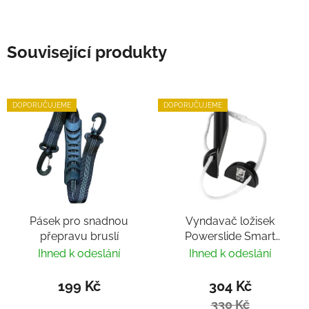
Související produkty
DOPORUČUJEME
DOPORUČUJEME
Pásek pro snadnou
Vyndavač ložisek
přepravu bruslí
Powerslide Smart
Bearing Remover by
Ihned k odeslání
Ihned k odeslání
Villy
199 Kč
304 Kč
330 Kč