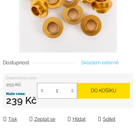
Dostupnost
Skladem externě
255 Kč
DO KOŠÍKU
239 Kč
Měrná cena:
Tisk
Zeptat se
Hlídat
Sdílet