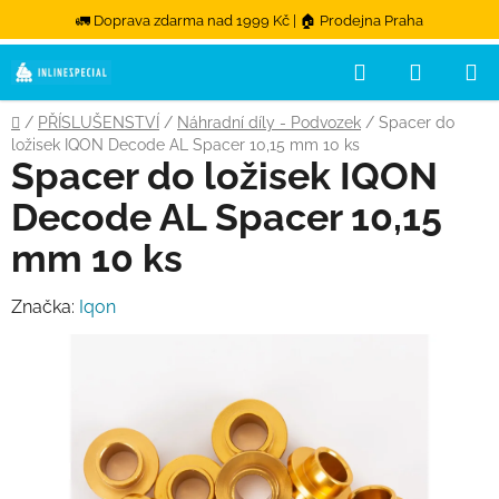
🚛 Doprava zdarma nad 1999 Kč | 🏠 Prodejna Praha
Hledat
NÁKUPN
Přejít na obsah
Domů
/
PŘÍSLUŠENSTVÍ
/
Náhradní díly - Podvozek
/
Spacer do
ložisek IQON Decode AL Spacer 10,15 mm 10 ks
Spacer do ložisek IQON
Decode AL Spacer 10,15
mm 10 ks
Značka:
Iqon