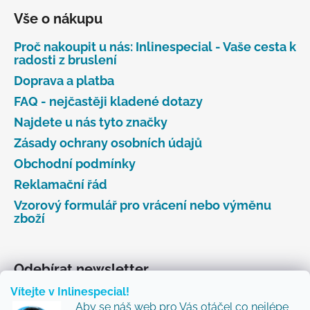
Vše o nákupu
Proč nakoupit u nás: Inlinespecial - Vaše cesta k
radosti z bruslení
Doprava a platba
FAQ - nejčastěji kladené dotazy
Najdete u nás tyto značky
Zásady ochrany osobních údajů
Obchodní podmínky
Reklamační řád
Vzorový formulář pro vrácení nebo výměnu
zboží
Odebírat newsletter
Vítejte v Inlinespecial!
Vložte svůj e-mail a my vám budeme zasílat informace
Aby se náš web pro Vás otáčel co nejlépe