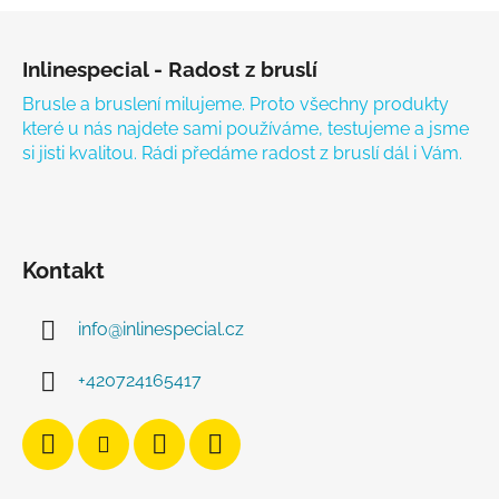
Zápatí
Inlinespecial - Radost z bruslí
Brusle a bruslení milujeme. Proto všechny produkty
které u nás najdete sami používáme, testujeme a jsme
si jisti kvalitou. Rádi předáme radost z bruslí dál i Vám.
Kontakt
info
@
inlinespecial.cz
+420724165417