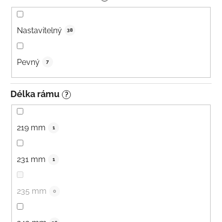
Nastavitelný
38
Pevný
7
Délka rámu
?
219 mm
1
231 mm
1
235 mm
0