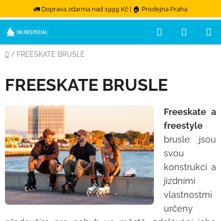
🚛 Doprava zdarma nad 1999 Kč | 🏠 Prodejna Praha
Přejít na obsah
Hledat
NÁKUPN
Domů
/
FREESKATE BRUSLE
FREESKATE BRUSLE
Freeskate a
freestyle
brusle jsou
svou
konstrukcí a
jízdními
vlastnostmi
určeny