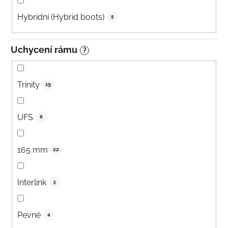
Hybridní (Hybrid boots)
5
Uchycení rámu
?
Trinity
19
UFS
6
165 mm
22
Interlink
3
Pevné
4