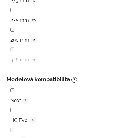
273 mm
1
275 mm
20
290 mm
2
326 mm
0
Modelová kompatibilita
?
Next
2
HC Evo
1