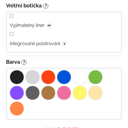
Vnitřní botička
?
Vyjímatelný liner
40
Integrované polstrování
5
Barva
?