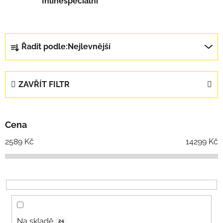
Inlinespeciální
Řazení produktů
Řadit podle:
Nejlevnější
ZAVŘÍT FILTR
Cena
2589
Kč
14299
Kč
Na skladě
24