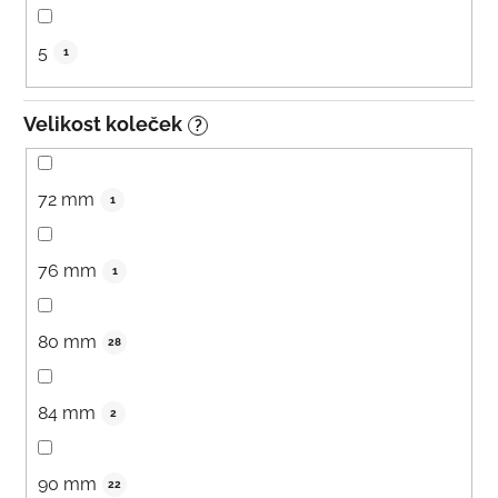
5
1
Velikost koleček
?
72 mm
1
76 mm
1
80 mm
28
84 mm
2
90 mm
22