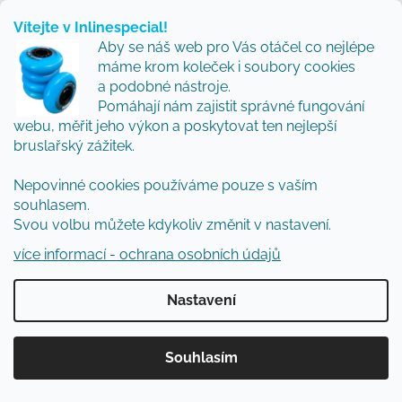
nebo 4 kolečka. Naše zkušenost z testování je
Vítejte v Inlinespecial!
taková, že pro rychlý přesun městem vítězí
Aby se náš web pro Vás otáčel co nejlépe
máme krom koleček i soubory cookies
3x110mm, ale pro maximální kontrolu a slalom
a podobné nástroje.
nedáme dopustit na 4x80mm.“
Pomáhají nám zajistit správné fungování
webu, měřit jeho výkon a poskytovat ten nejlepší
Martin doporučuje:
bruslařský zážitek.
"Feeskate je plný svobody, která mě baví.
Nepovinné cookies používáme pouze s vaším
Pokud máte normální až užší nohu,
souhlasem.
doporučuji
Powerslide Next
. Přenos síly
Svou volbu můžete kdykoliv změnit v nastavení.
díky Trinity systému je prostě znát a velkou
více informací - ochrana osobních údajů
výhodou je i snadná výměna rámu za jiný.
Sám je jezdím jak ve variantě 4x90 tak 3x110
Nastavení
mm."
Anna doporučuje:
Souhlasím
"Mnoho jezdců trápí širší chodidlo. V
takovém případě doporučuji
Powerslide