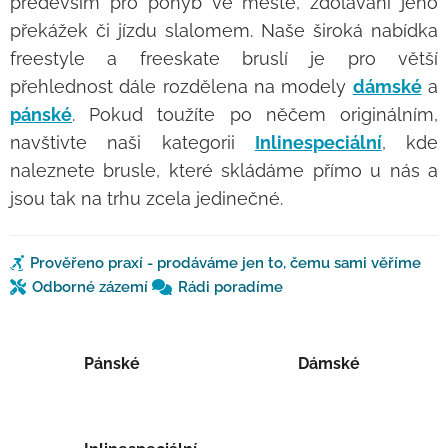
především pro pohyb ve městě, zdolávání jeho
překážek či jízdu slalomem. Naše široká nabídka
freestyle a freeskate bruslí je pro větší
přehlednost dále rozdělena na modely
dámské
a
pánské
. Pokud toužíte po něčem originálním,
navštivte naši kategorii
Inlinespeciální
, kde
naleznete brusle, které skládáme přímo u nás a
jsou tak na trhu zcela jedinečné.
Prověřeno praxí - prodáváme jen to, čemu sami věříme
Odborné zázemí
Rádi poradíme
Pánské
Dámské