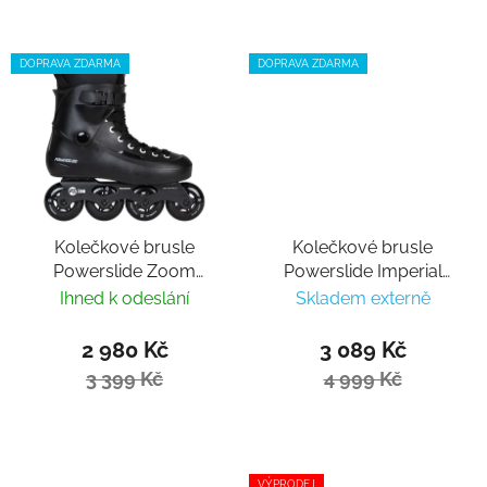
DOPRAVA ZDARMA
DOPRAVA ZDARMA
Kolečkové brusle
Kolečkové brusle
Powerslide Zoom
Powerslide Imperial
Black 80
Lollipop 80
Ihned k odeslání
Skladem externě
2 980 Kč
3 089 Kč
3 399 Kč
4 999 Kč
VÝPRODEJ