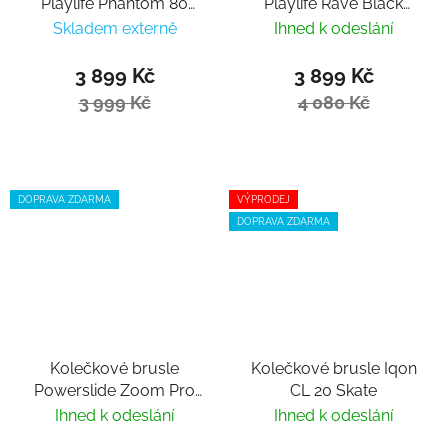
Playlife Phantom 80
Playlife Rave Black
Black
Trinity 80
Skladem externě
Ihned k odeslání
3 899 Kč
3 899 Kč
3 999 Kč
4 080 Kč
DOPRAVA ZDARMA
VÝPRODEJ
DOPRAVA ZDARMA
Kolečkové brusle
Kolečkové brusle Iqon
Powerslide Zoom Pro
CL 20 Skate
80 Black
Ihned k odeslání
Ihned k odeslání