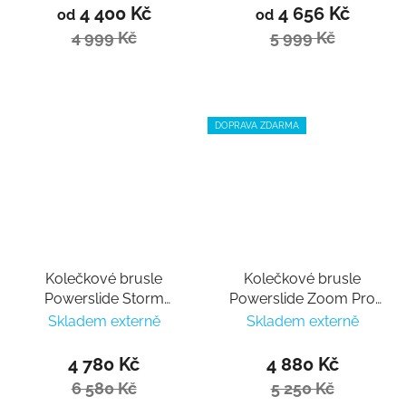
4 400 Kč
4 656 Kč
od
od
4 999 Kč
5 999 Kč
DOPRAVA ZDARMA
Kolečkové brusle
Kolečkové brusle
Powerslide Storm
Powerslide Zoom Pro
Meteor 80
80 Sand
Skladem externě
Skladem externě
4 780 Kč
4 880 Kč
6 580 Kč
5 250 Kč