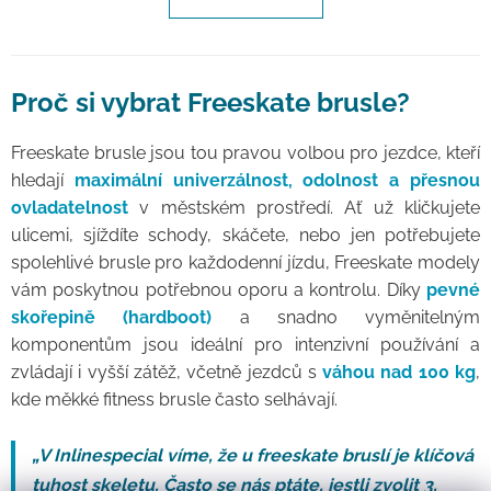
Proč si vybrat Freeskate brusle?
Freeskate brusle jsou tou pravou volbou pro jezdce, kteří
hledají
maximální univerzálnost, odolnost a přesnou
ovladatelnost
v městském prostředí. Ať už kličkujete
ulicemi, sjíždíte schody, skáčete, nebo jen potřebujete
spolehlivé brusle pro každodenní jízdu, Freeskate modely
vám poskytnou potřebnou oporu a kontrolu. Díky
pevné
skořepině (hardboot)
a snadno vyměnitelným
komponentům jsou ideální pro intenzivní používání a
zvládají i vyšší zátěž, včetně jezdců s
váhou nad 100 kg
,
kde měkké fitness brusle často selhávají.
„V Inlinespecial víme, že u freeskate bruslí je klíčová
tuhost skeletu. Často se nás ptáte, jestli zvolit 3,