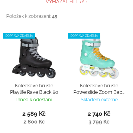
VYMAZAT FILTRY
Položek k zobrazení:
45
Výpis produktů
DOPRAVA ZDARMA
DOPRAVA ZDARMA
Kolečkové brusle
Kolečkové brusle
Playlife Rave Black 80
Powerslide Zoom Baby
Blue 80
Ihned k odeslání
Skladem externě
2 589 Kč
2 740 Kč
2 800 Kč
3 799 Kč