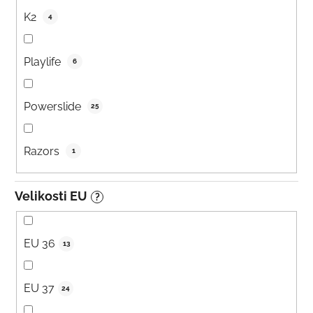
K2
4
Playlife
6
Powerslide
25
Razors
1
Velikosti EU
?
EU 36
13
EU 37
24