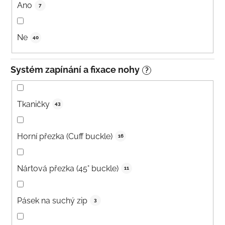
Ano
7
Ne
40
Systém zapínání a fixace nohy
?
Tkaničky
43
Horní přezka (Cuff buckle)
16
Nártová přezka (45° buckle)
11
Pásek na suchý zip
3