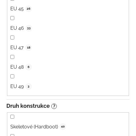
EU 45
26
EU 46
33
EU 47
18
EU 48
6
EU 49
3
Druh konstrukce
?
Skeletové (Hardboot)
40