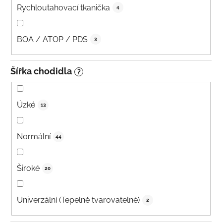
Rychloutahovací tkanička
4
BOA / ATOP / PDS
3
Šířka chodidla
?
Úzké
13
Normální
44
Široké
20
Univerzální (Tepelně tvarovatelné)
2