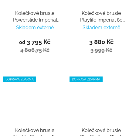
Kolečkové brusle
Kolečkové brusle
Powerslide Imperial
Playlife Imperial 80
Darkteal 110
Fuchsia
Skladem externě
Skladem externě
3 795 Kč
3 880 Kč
od
4 806,75 Kč
3 999 Kč
DOPRAVA ZDARMA
DOPRAVA ZDARMA
Kolečkové brusle
Kolečkové brusle