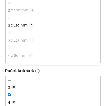
3 x 100 mm
0
3 x 110 mm
8
3 x 125 mm
0
5 x 80 mm
0
Počet koleček
?
3
36
4
45