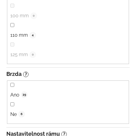
100 mm
0
110 mm
4
125 mm
0
Brzda
?
Ano
39
Ne
6
Nastavitelnost rámu
?