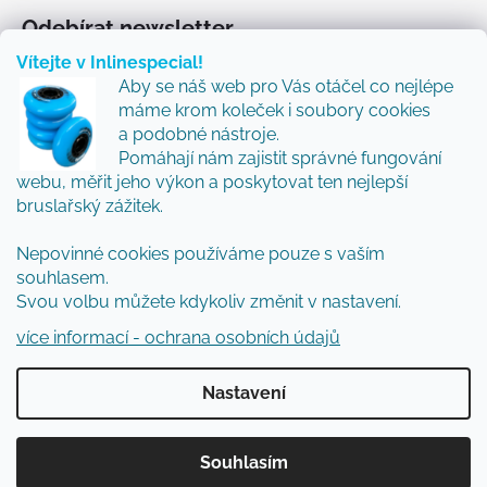
Odebírat newsletter
Vítejte v Inlinespecial!
Vložte svůj e-mail a my vám budeme zasílat informace
Aby se náš web pro Vás otáčel co nejlépe
o nových produktech na našem e-shopu.
máme krom koleček i soubory cookies
Přidejte se k nám a my Vám budeme zasílat ty nejlepší
a podobné nástroje.
novinky a tipy.
Pomáhají nám zajistit správné fungování
webu, měřit jeho výkon a poskytovat ten nejlepší
E-mail
bruslařský zážitek.
Nepovinné cookies používáme pouze s vaším
Vložením e-mailu souhlasíte s
podmínkami
souhlasem.
ochrany osobních údajů
Svou volbu můžete kdykoliv změnit v nastavení.
PŘIHLÁSIT SE
více informací - ochrana osobních údajů
Nastavení
Vytvořil Shoptet
Souhlasím
Copyright 2026
Inlinespecial
. Všechna práva