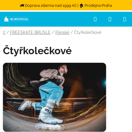
🚛 Doprava zdarma nad 1999 Kč | 🏠 Prodejna Praha
Hledat
NÁKUPN
Přejít na obsah
Domů
/
FREESKATE BRUSLE
/
Pánské
/
Čtyřkolečkové
Čtyřkolečkové