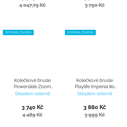
4 047,75 Kč
3 750 Kč
DOPRAVA ZDARMA
DOPRAVA ZDARMA
Kolečkové brusle
Kolečkové brusle
Powerslide Zoom
Playlife Imperial 80
Sunset 90
Fuchsia
Skladem externě
Skladem externě
3 740 Kč
3 880 Kč
4 489 Kč
3 999 Kč