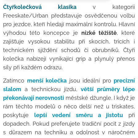
Čtyřkolečková klasika
v kategorii
Freeskate/Urban představuje osvědčenou volbu
pro jezdce, kteří hledají maximální kontrolu. Hlavní
výhodou této koncepce je
nízké těžiště
, které
zajišťuje vysokou stabilitu při skocích, tricích i
technickém sjíždění schodů či obrubníků. Čtyři
kolečka nabízejí vynikající grip a plynulý přenos
síly při každém odrazu.
Zatímco
menší kolečka
jsou ideální pro
precizní
slalom
a technickou jízdu,
větší průměry lépe
překonávají nerovnosti
městské džungle. I když je
rám těchto modelů o něco delší než u triskates,
poskytuje
lepší vedení směru a jistotu
při
dopadech. Pokud preferujete tradiční pocit z jízdy
s důrazem na techniku a odolnost v náročném