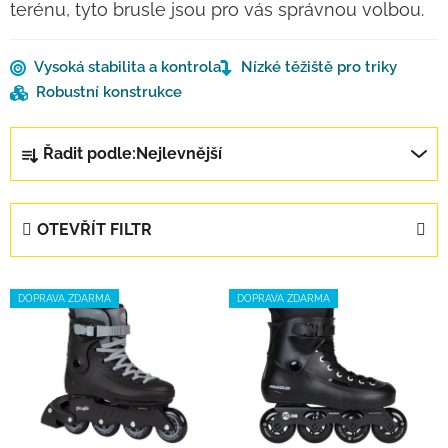
terénu, tyto brusle jsou pro vás správnou volbou.
Vysoká stabilita a kontrola
Nízké těžiště pro triky
Robustní konstrukce
Řazení produktů
Řadit podle:
Nejlevnější
OTEVŘÍT FILTR
Výpis produktů
DOPRAVA ZDARMA
DOPRAVA ZDARMA