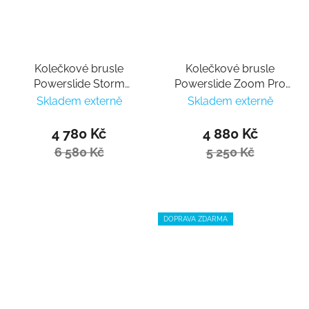
Kolečkové brusle
Kolečkové brusle
Powerslide Storm
Powerslide Zoom Pro
Meteor 80
80 Sand
Skladem externě
Skladem externě
4 780 Kč
4 880 Kč
6 580 Kč
5 250 Kč
DOPRAVA ZDARMA