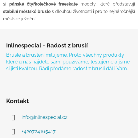
si
pánské čtyřkolečkové freeskate
modely, které představují
stabilní městské brusle
s dlouhou životností i pro to nejnáročnější
městské ježdění.
Zápatí
Inlinespecial - Radost z bruslí
Brusle a bruslení milujeme. Proto všechny produkty
které u nás najdete sami používáme, testujeme a jsme
si jisti kvalitou. Rádi předáme radost z bruslí dál i Vám.
Kontakt
info
@
inlinespecial.cz
+420724165417