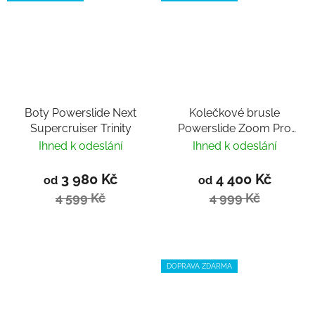
Boty Powerslide Next
Kolečkové brusle
Supercruiser Trinity
Powerslide Zoom Pro
80 Black
Ihned k odeslání
Ihned k odeslání
3 980 Kč
4 400 Kč
od
od
4 599 Kč
4 999 Kč
DOPRAVA ZDARMA