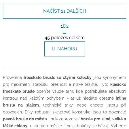
NAČÍST 21 DALŠÍCH
Stránkování
1
2
Ovládací prvky výpisu
45
položek celkem
NAHORU
Prověřené
freeskate brusle se čtyřmi kolečky
jsou synonymem
pro maximální stabilitu, přesnost a nízké těžiště. Tyto
klasické
freeskate brusle
oceníte všude tam, kde potřebujete absolutní
kontrolu nad každým pohybem – ať už hledáte obratné
inline
brusle na slalom
, technické triky, nebo chcete jistotu při
doskocích. Díky robustní skeletové konstrukci jsou to dokonalé
pevné brusle do města
i nekompromisní
brusle pro silné, velké a
těžké chlapy
, u kterých měkké fitness botičky selhávají. Vyberte