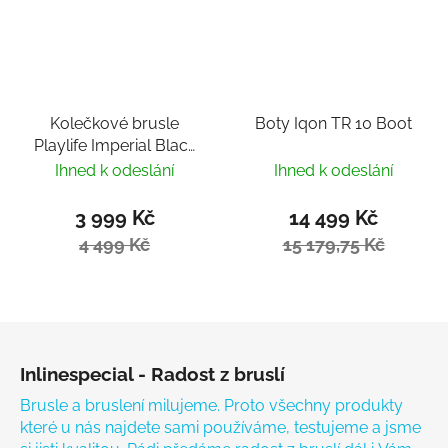
Kolečkové brusle
Boty Iqon TR 10 Boot
Playlife Imperial Black
White 110
Ihned k odeslání
Ihned k odeslání
3 999 Kč
14 499 Kč
4 499 Kč
15 179,75 Kč
Zápatí
Inlinespecial - Radost z bruslí
Brusle a bruslení milujeme. Proto všechny produkty
které u nás najdete sami používáme, testujeme a jsme