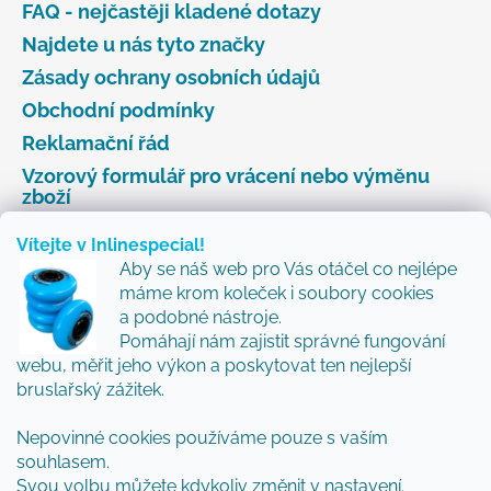
FAQ - nejčastěji kladené dotazy
Najdete u nás tyto značky
Zásady ochrany osobních údajů
Obchodní podmínky
Reklamační řád
Vzorový formulář pro vrácení nebo výměnu
zboží
Vítejte v Inlinespecial!
Aby se náš web pro Vás otáčel co nejlépe
Odebírat newsletter
máme krom koleček i soubory cookies
a podobné nástroje.
Přidejte se k nám a my Vám budeme zasílat ty nejlepší
Pomáhají nám zajistit správné fungování
novinky a tipy.
webu, měřit jeho výkon a poskytovat ten nejlepší
bruslařský zážitek.
Nepovinné cookies používáme pouze s vaším
Vložením e-mailu souhlasíte s
podmínkami
souhlasem.
ochrany osobních údajů
Svou volbu můžete kdykoliv změnit v nastavení.