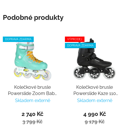
Podobné produkty
DOPRAVA ZDARMA
VÝPRODEJ
DOPRAVA ZDARMA
Kolečkové brusle
Kolečkové brusle
Powerslide Zoom Baby
Powerslide Kaze 110
Blue 80
Trinity
Skladem externě
Skladem externě
2 740 Kč
4 990 Kč
3 799 Kč
9 179 Kč