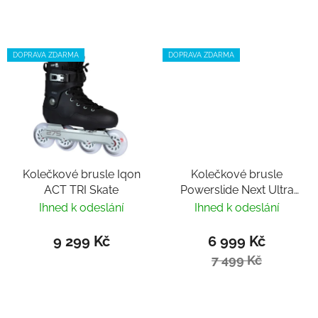
DOPRAVA ZDARMA
DOPRAVA ZDARMA
Kolečkové brusle Iqon
Kolečkové brusle
ACT TRI Skate
Powerslide Next Ultra
black 110 Trinity
Ihned k odeslání
Ihned k odeslání
9 299 Kč
6 999 Kč
7 499 Kč