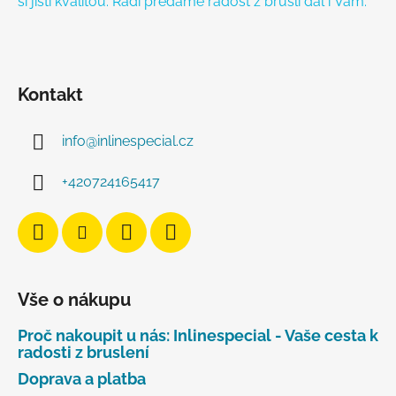
si jisti kvalitou. Rádi předáme radost z bruslí dál i Vám.
Kontakt
info
@
inlinespecial.cz
+420724165417
Vše o nákupu
Proč nakoupit u nás: Inlinespecial - Vaše cesta k
radosti z bruslení
Doprava a platba