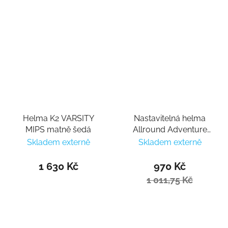
Helma K2 VARSITY
Nastavitelná helma
MIPS matně šedá
Allround Adventure
Awesome Violet
Skladem externě
Skladem externě
1 630 Kč
970 Kč
1 011,75 Kč