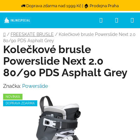
🚛 Doprava zdarma nad 1999 Kč | 🏠 Prodejna Praha
Hledat
NÁKUPN
Přejít na obsah
Domů
/
FREESKATE BRUSLE
/
Kolečkové brusle Powerslide Next 2.0
80/90 PDS Asphalt Grey
Kolečkové brusle
Powerslide Next 2.0
80/90 PDS Asphalt Grey
Značka:
Powerslide
NOVINKA
DOPRAVA ZDARMA