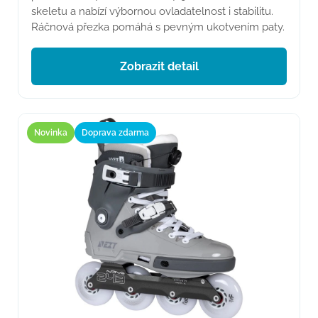
skeletu a nabízí výbornou ovladatelnost i stabilitu.
Ráčnová přezka pomáhá s pevným ukotvením paty.
Zobrazit detail
Novinka
Doprava zdarma