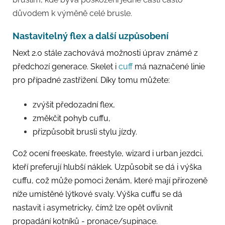
důvodem k výměně celé brusle.
Nastavitelný flex a další uzpůsobení
Next 2.0 stále zachovává možnosti úprav známé z
předchozí generace. Skelet i
cuff
má naznačené linie
pro případné zastřižení. Díky tomu můžete:
zvýšit předozadní flex,
změkčit pohyb cuffu,
přizpůsobit brusli stylu jízdy.
Což ocení freeskate, freestyle, wizard i urban jezdci,
kteří preferují hlubší náklek. Uzpůsobit se dá i výška
cuffu, což může pomoci ženám, které mají přirozeně
níže umístěné lýtkové svaly. Výška cuffu se dá
nastavit i asymetricky, čímž lze opět ovlivnit
propadání kotníků -
pronace/supinace.