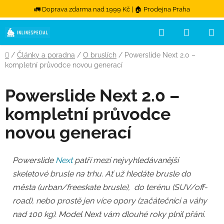
🚛 Doprava zdarma nad 1999 Kč | 🏠 Prodejna Praha
Přejít na obsah
Hledat
NÁKUPN
Domů
/
Články a poradna
/
O bruslích
/
Powerslide Next 2.0 –
kompletní průvodce novou generací
Powerslide Next 2.0 –
kompletní průvodce
novou generací
Powerslide
Next
patří mezi nejvyhledávanější
skeletové brusle na trhu. Ať už hledáte brusle do
města (urban/freeskate brusle), do terénu (SUV/off-
road), nebo prostě jen více opory (začátečníci a váhy
nad 100 kg). Model Next vám dlouhé roky plnil přání.