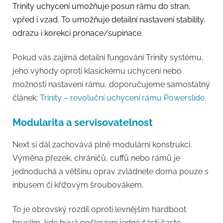
Trinity uchycení umožňuje posun rámu do stran,
vpřed i vzad.
To umožňuje detailní nastavení stability,
odrazu i korekci pronace/supinace.
Pokud vás zajímá detailní fungování Trinity systému,
jeho výhody oproti klasickému uchycení nebo
možnosti nastavení rámu, doporučujeme samostatný
článek:
Trinity – revoluční uchycení rámu Powerslide
.
Modularita a servisovatelnost
Next si dál zachovává plně modulární konstrukci.
Výměna přezek, chráničů, cuffů nebo rámů je
jednoduchá a většinu oprav zvládnete doma pouze s
inbusem či křížovým šroubovákem.
To je obrovský rozdíl oproti levnějším hardboot
bruslím, kde bývá poškození jedné části často