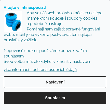
Vítejte v Inlinespecial!
Aby se náš web pro Vás otáčel co nejlépe
Kontakt
máme krom koleček i soubory cookies
a podobné nástroje.
Pomáhají nám zajistit správné fungování
info
@
inlinespecial.cz
webu, měřit jeho výkon a poskytovat ten nejlepší
bruslařský zážitek.
+420724165417
Nepovinné cookies používáme pouze s vaším
souhlasem.
Svou volbu můžete kdykoliv změnit v nastavení.
více informací - ochrana osobních údajů
Vše o nákupu
Nastavení
Proč nakoupit u nás: Inlinespecial - Vaše cesta k
radosti z bruslení
Doprava a platba
Souhlasím
FAQ - nejčastěji kladené dotazy