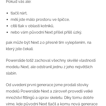
Pokud vás ale:
tlačil nárt,
měli jste málo prostoru ve špičce,
cítili tlak v oblasti kotníků,
nebo vám původní Next přišel příliš úzký,
pak může být Next 2.0 přesně tím vylepšením, na
který jste čekali.
Powerslide totiž zachoval všechny skvělé vlastnosti
modelu Next, ale odstranil jednu z jeho největších
slabin.
Od uvedení první generace jsme prodali stovky
modelů Powerslide Next a zároveň provedli velké
množství fittingů a úprav skeletu. Díky tomu dobře
víme, kde původní Next tlačil a komu nová generace