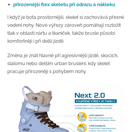
přirozenější flex skeletu při odrazu a nákleku
I když je bota prostornější, skelet si zachovává přesné
vedení nohy. Nové výřezy zároveň pomáhají rozložit
tlak v oblasti nártu a tkaniček, takže brusle působí
komfortněji i při delší jízdě.
Změna je znát hlavně při agresivnější jízdě, skocích,
slalomu nebo delším urban bruslení, kdy skelet
pracuje přirozeněji s pohybem nohy.