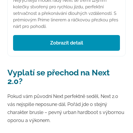
Nejrychlejší model řady Next se třemi 125mm
kolečky stvořený pro rychlou jízdu, perfektní
setrvačnost a překonávání dlouhých vzdáleností. S
prémiovým Prime linerem a ráčkovou přezkou přes
nárt pro pohodlí.
Zobrazit detail
Vyplatí se přechod na Next
2.0?
Pokud vám původní Next perfektně seděl, Next 2.0
vás nejspíše neposune dál. Pořád jde o stejný
charakter brusle – pevný urban hardboot s výbornou
oporou a výkonem.