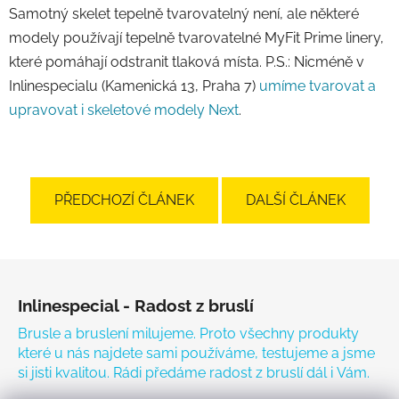
Samotný skelet tepelně tvarovatelný není, ale některé
modely používají tepelně tvarovatelné MyFit Prime linery,
které pomáhají odstranit tlaková místa. P.S.: Nicméně v
Inlinespecialu (Kamenická 13, Praha 7)
umíme tvarovat a
upravovat i skeletové modely Next
.
PŘEDCHOZÍ ČLÁNEK
DALŠÍ ČLÁNEK
Zápatí
Inlinespecial - Radost z bruslí
Brusle a bruslení milujeme. Proto všechny produkty
které u nás najdete sami používáme, testujeme a jsme
si jisti kvalitou. Rádi předáme radost z bruslí dál i Vám.