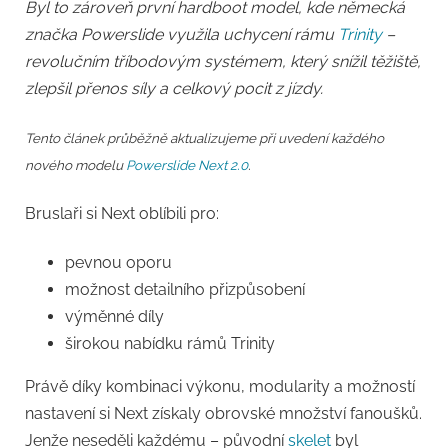
Byl to zároveň první hardboot model, kde německá
značka Powerslide využila uchycení rámu
Trinity
–
revolučním tříbodovým systémem, který snížil těžiště,
zlepšil přenos síly a celkový pocit z jízdy.
Tento článek průběžně aktualizujeme při uvedení každého
nového modelu
Powerslide Next 2.0
.
Bruslaři si Next oblíbili pro:
pevnou oporu
možnost detailního přizpůsobení
výměnné díly
širokou nabídku rámů Trinity
Právě díky kombinaci výkonu, modularity a možností
nastavení si Next získaly obrovské množství fanoušků.
Jenže neseděli každému – původní
skelet
byl