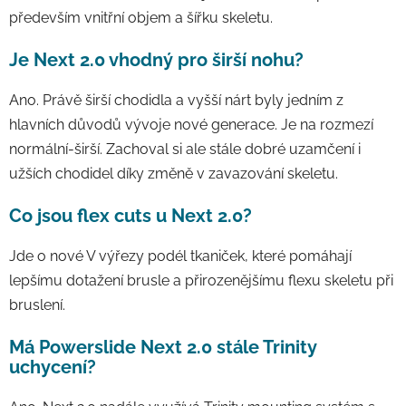
především vnitřní objem a šířku skeletu.
Je Next 2.0 vhodný pro širší nohu?
Ano. Právě širší chodidla a vyšší nárt byly jedním z
hlavních důvodů vývoje nové generace. Je na rozmezí
normální-širší. Zachoval si ale stále dobré uzamčení i
užších chodidel díky změně v zavazování skeletu.
Co jsou flex cuts u Next 2.0?
Jde o nové V výřezy podél tkaniček, které pomáhají
lepšímu dotažení brusle a přirozenějšímu flexu skeletu při
bruslení.
Má Powerslide Next 2.0 stále Trinity
uchycení?