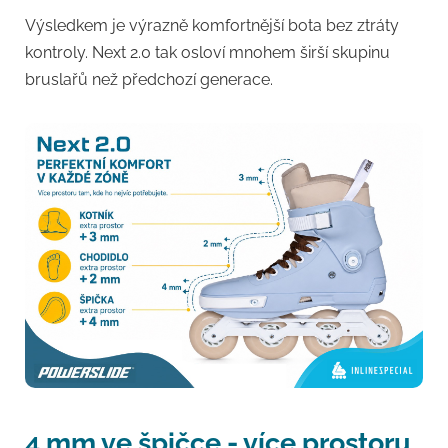
Výsledkem je výrazně komfortnější bota bez ztráty
kontroly. Next 2.0 tak osloví mnohem širší skupinu
bruslařů než předchozí generace.
4 mm ve špičce - více prostoru