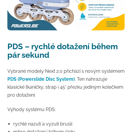
PDS – rychlé dotažení během
pár sekund
Vybrané modely Next 2.0 přichází s novým systémem
PDS (Powerslide Disc System)
. Ten nahrazuje
klasické tkaničky, strap i 45° přezku jediným kolečkem
pro dotažení.
Výhody systému PDS:
rychlé nazutí a vyzutí bruslí
mikro dotažení i během jízdy