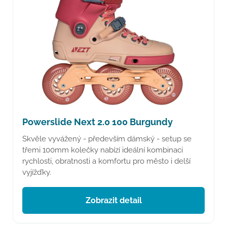
Powerslide Next 2.0 100 Burgundy
Skvěle vyvážený - především dámský - setup se
třemi 100mm kolečky nabízí ideální kombinaci
rychlosti, obratnosti a komfortu pro město i delší
vyjížďky.
Zobrazit detail