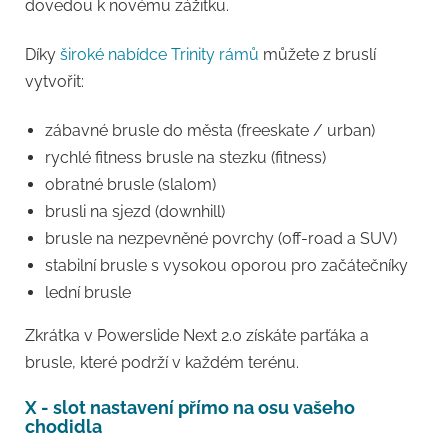
dovedou k novému zážitku.
Díky
široké nabídce Trinity rámů
můžete z bruslí
vytvořit:
zábavné brusle do města (freeskate / urban)
rychlé fitness brusle na stezku (fitness)
obratné brusle (slalom)
brusli na sjezd (downhill)
brusle na nezpevněné povrchy (off-road a SUV)
stabilní brusle s vysokou oporou pro začátečníky
lední brusle
Zkrátka v Powerslide Next 2.0 získáte parťáka a
brusle, které podrží v každém terénu.
X - slot nastavení přímo na osu vašeho
chodidla