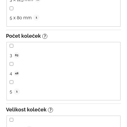
5 x 80 mm
1
Počet koleček
?
3
63
4
48
5
1
Velikost koleček
?