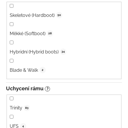
Skeletové (Hardboot)
50
Měkké (Softboot)
28
Hybridní (Hybrid boots)
34
Blade & Walk
2
Uchycení rámu
?
Trinity
83
UFS
4