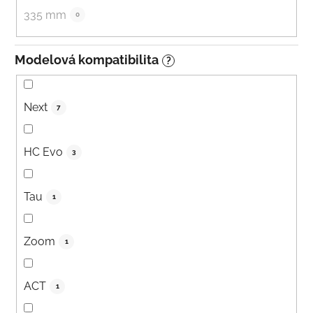
335 mm
0
Modelová kompatibilita
?
Next
7
HC Evo
3
Tau
1
Zoom
1
ACT
1