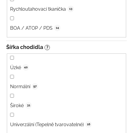
Rychloutahovací tkanička
13
BOA / ATOP / PDS
14
Šířka chodidla
?
Úzké
40
Normální
97
Široké
31
Univerzální (Tepelně tvarovatelné)
16