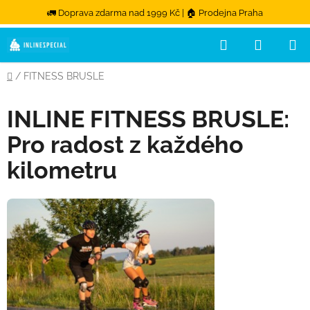
🚛 Doprava zdarma nad 1999 Kč | 🏠 Prodejna Praha
Přejít na obsah
Hledat
NÁKUPN
Domů
/
FITNESS BRUSLE
INLINE FITNESS BRUSLE:
Pro radost z každého
kilometru