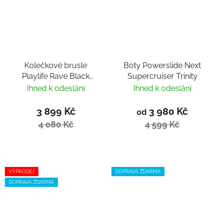
Kolečkové brusle
Boty Powerslide Next
Playlife Rave Black
Supercruiser Trinity
Trinity 80
Ihned k odeslání
Ihned k odeslání
3 899 Kč
3 980 Kč
od
4 080 Kč
4 599 Kč
VÝPRODEJ
DOPRAVA ZDARMA
DOPRAVA ZDARMA