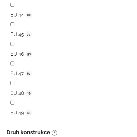
EU 44
80
EU 45
73
EU 46
93
EU 47
67
EU 48
19
EU 49
13
Druh konstrukce
?