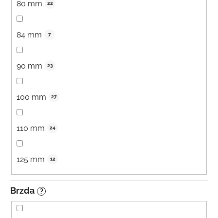
80 mm
22
84 mm
7
90 mm
23
100 mm
27
110 mm
24
125 mm
12
Brzda
?