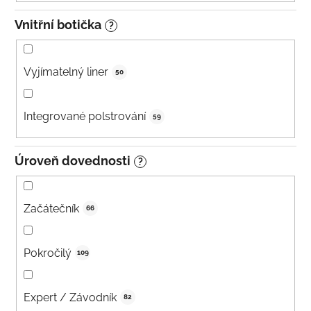
Vnitřní botička
?
Vyjímatelný liner
50
Integrované polstrování
59
Úroveň dovednosti
?
Začátečník
66
Pokročilý
109
Expert / Závodník
82