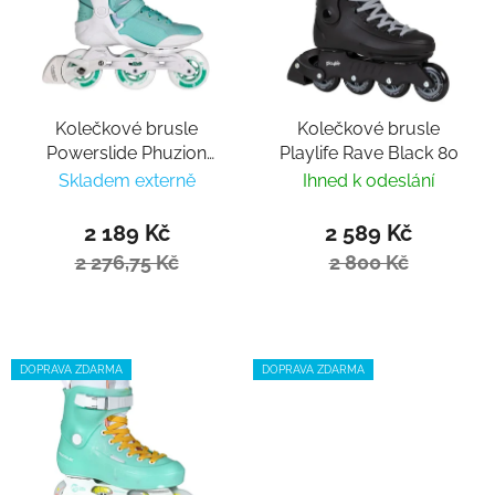
Kolečkové brusle
Kolečkové brusle
Powerslide Phuzion
Playlife Rave Black 80
Radon 3x90 Lady
Skladem externě
Ihned k odeslání
2 189 Kč
2 589 Kč
2 276,75 Kč
2 800 Kč
DOPRAVA ZDARMA
DOPRAVA ZDARMA