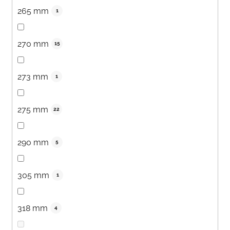
265 mm
1
270 mm
15
273 mm
1
275 mm
22
290 mm
5
305 mm
1
318 mm
4