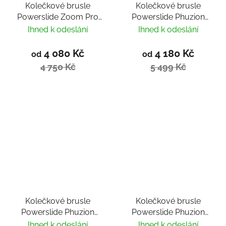
Kolečkové brusle
Kolečkové brusle
Powerslide Zoom Pro
Powerslide Phuzion
100 Black Mint Trinity
Argon Scarlet 100
Ihned k odeslání
Ihned k odeslání
Trinity
4 080 Kč
4 180 Kč
od
od
4 750 Kč
5 499 Kč
Kolečkové brusle
Kolečkové brusle
Powerslide Phuzion
Powerslide Phuzion
Argon Grey 90 Trinity
Argon Peach 90 Trinity
Ihned k odeslání
Ihned k odeslání