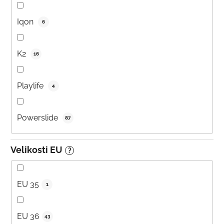
Iqon
6
K2
16
Playlife
4
Powerslide
87
Velikosti EU
?
EU 35
1
EU 36
43