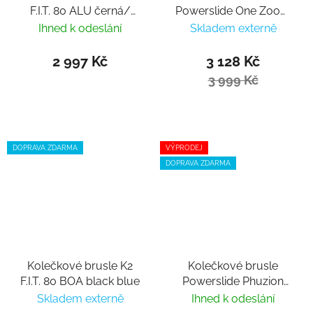
F.I.T. 80 ALU černá/
Powerslide One Zoom
červená
Black 100
Ihned k odeslání
Skladem externě
2 997 Kč
3 128 Kč
3 999 Kč
DOPRAVA ZDARMA
VÝPRODEJ
DOPRAVA ZDARMA
Kolečkové brusle K2
Kolečkové brusle
F.I.T. 80 BOA black blue
Powerslide Phuzion
Argon Rose 80 Trinity
Skladem externě
Ihned k odeslání