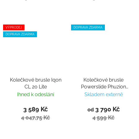
VÝPRODEJ
DOPRAVA ZDARMA
DOPRAVA ZDARMA
Kolečkové brusle Iqon
Kolečkové brusle
CL 20 Lite
Powerslide Phuzion
RFC 90 Trinity
Ihned k odeslání
Skladem externě
3 589 Kč
3 790 Kč
od
4 047,75 Kč
4 599 Kč