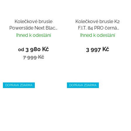
Kolečkové brusle
Kolečkové brusle K2
Powerslide Next Black
F.I.T. 84 PRO černá
Red 110 Trinity
červená
Ihned k odeslání
Ihned k odeslání
3 980 Kč
3 997 Kč
od
7 999 Kč
DOPRAVA ZDARMA
DOPRAVA ZDARMA