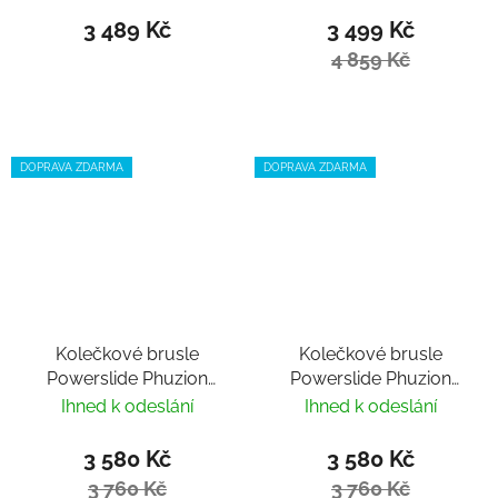
3 489 Kč
3 499 Kč
4 859 Kč
DOPRAVA ZDARMA
DOPRAVA ZDARMA
Kolečkové brusle
Kolečkové brusle
Powerslide Phuzion
Powerslide Phuzion
Radon Charcoal 84
Radon Slate Grey 84
Ihned k odeslání
Ihned k odeslání
Trinity
Trinity
3 580 Kč
3 580 Kč
3 760 Kč
3 760 Kč