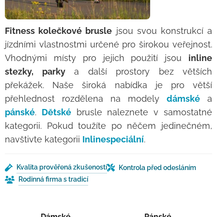
Fitness kolečkové brusle
jsou svou konstrukcí a
jízdními vlastnostmi určené pro širokou veřejnost.
Vhodnými místy pro jejich použití jsou
inline
stezky, parky
a další prostory bez větších
překážek. Naše široká nabídka je pro větší
přehlednost rozdělena na modely
dámské
a
pánské
.
Dětské
brusle naleznete v samostatné
kategorii. Pokud toužíte po něčem jedinečném,
navštivte kategorii
Inlinespeciální
.
Kvalita prověřená zkušeností
Kontrola před odesláním
Rodinná firma s tradicí
Dámské
Pánské