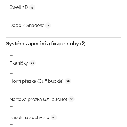
Swell 3D
5
Doop / Shadow
2
Systém zapínání a fixace nohy
?
Tkaničky
79
Horní přezka (Cuff buckle)
36
Nártová přezka (45° buckle)
16
Pásek na suchý zip
41