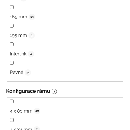
165 mm
19
195 mm
1
Interlink
4
Pevné
14
Konfigurace rámu
?
4 x 80 mm
20
4 x 84 mm
7