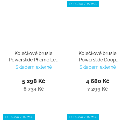
DOPRAVA ZDARMA
Kolečkové brusle
Kolečkové brusle
Powerslide Pheme Leo
Powerslide Doop
100
Purple Dusk 90 Trinity
Skladem externě
Skladem externě
5 298 Kč
4 680 Kč
6 734 Kč
7 299 Kč
DOPRAVA ZDARMA
DOPRAVA ZDARMA