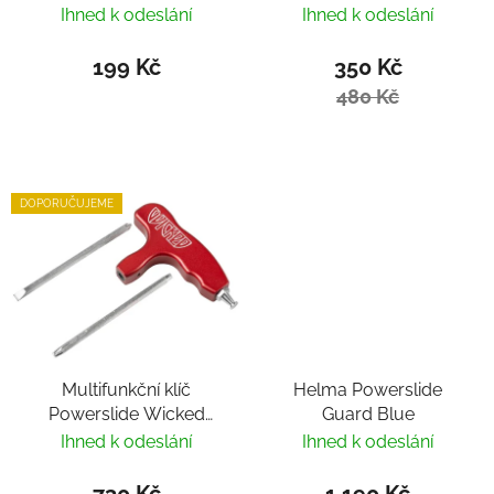
Ihned k odeslání
Ihned k odeslání
199 Kč
350 Kč
480 Kč
DOPORUČUJEME
Multifunkční klíč
Helma Powerslide
Powerslide Wicked
Guard Blue
Hardcore Tool
Ihned k odeslání
Ihned k odeslání
730 Kč
1 190 Kč