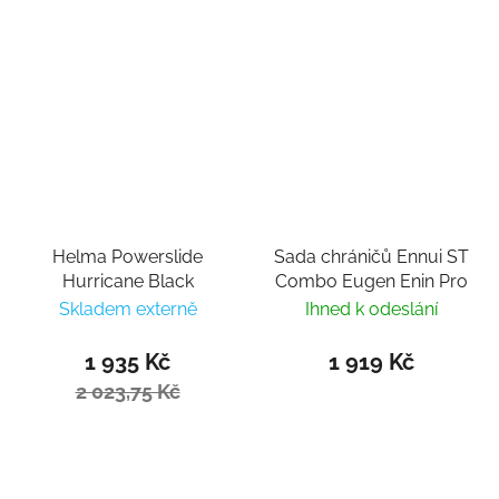
Helma Powerslide
Sada chráničů Ennui ST
Hurricane Black
Combo Eugen Enin Pro
Skladem externě
Ihned k odeslání
1 935 Kč
1 919 Kč
2 023,75 Kč