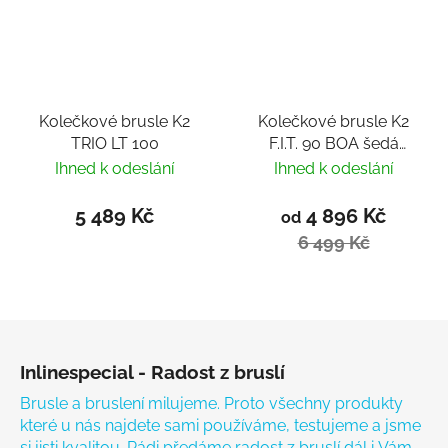
Kolečkové brusle K2
Kolečkové brusle K2
TRIO LT 100
F.I.T. 90 BOA šedá
hořčicová
Ihned k odeslání
Ihned k odeslání
5 489 Kč
4 896 Kč
od
6 499 Kč
Zápatí
Inlinespecial - Radost z bruslí
Brusle a bruslení milujeme. Proto všechny produkty
které u nás najdete sami používáme, testujeme a jsme
si jisti kvalitou. Rádi předáme radost z bruslí dál i Vám.