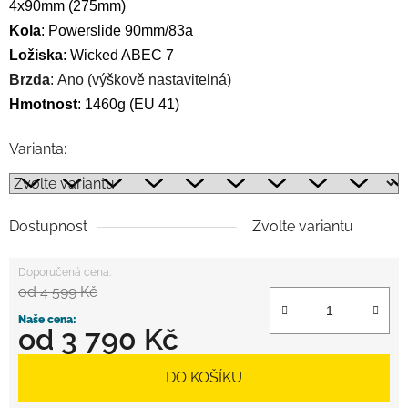
4x90mm (275mm)
Kola
:
Powerslide
90mm/83a
Ložiska
:
Wicked ABEC 7
Brzda
: Ano (výškově nastavitelná)
Hmotnost
: 1460g (EU 41)
Varianta:
Dostupnost
Zvolte variantu
od 4 599 Kč
od
3 790 Kč
Měrná cena:
DO KOŠÍKU