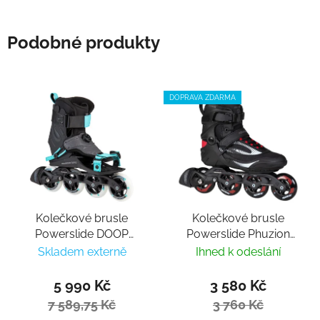
Podobné produkty
DOPRAVA ZDARMA
Kolečkové brusle
Kolečkové brusle
Powerslide DOOP
Powerslide Phuzion
Urban 90
Radon Charcoal 84
Skladem externě
Ihned k odeslání
Trinity
5 990 Kč
3 580 Kč
7 589,75 Kč
3 760 Kč