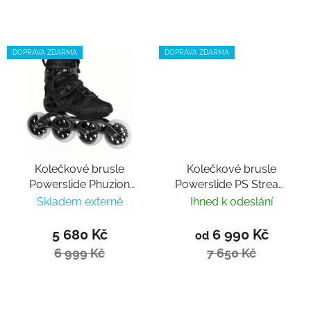
DOPRAVA ZDARMA
DOPRAVA ZDARMA
Kolečkové brusle
Kolečkové brusle
Powerslide Phuzion
Powerslide PS Stream
Argon Road black 110
Classic 125
Skladem externě
Ihned k odeslání
Trinity
5 680 Kč
6 990 Kč
od
6 999 Kč
7 650 Kč