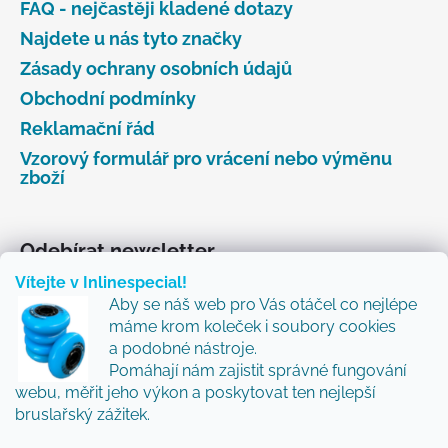
FAQ - nejčastěji kladené dotazy
Najdete u nás tyto značky
Zásady ochrany osobních údajů
Obchodní podmínky
Reklamační řád
Vzorový formulář pro vrácení nebo výměnu
zboží
Odebírat newsletter
Vítejte v Inlinespecial!
Vložte svůj e-mail a my vám budeme zasílat informace
Aby se náš web pro Vás otáčel co nejlépe
o nových produktech na našem e-shopu.
máme krom koleček i soubory cookies
Přidejte se k nám a my Vám budeme zasílat ty nejlepší
a podobné nástroje.
novinky a tipy.
Pomáhají nám zajistit správné fungování
webu, měřit jeho výkon a poskytovat ten nejlepší
E-mail
bruslařský zážitek.