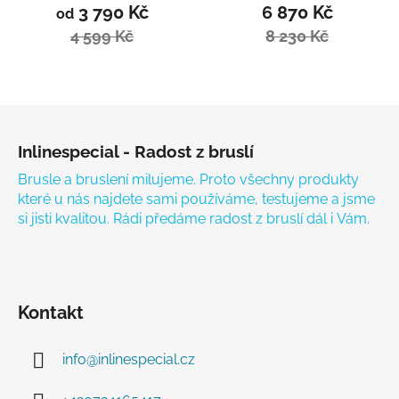
3 790 Kč
6 870 Kč
od
4 599 Kč
8 230 Kč
Zápatí
Inlinespecial - Radost z bruslí
Brusle a bruslení milujeme. Proto všechny produkty
které u nás najdete sami používáme, testujeme a jsme
si jisti kvalitou. Rádi předáme radost z bruslí dál i Vám.
Kontakt
info
@
inlinespecial.cz