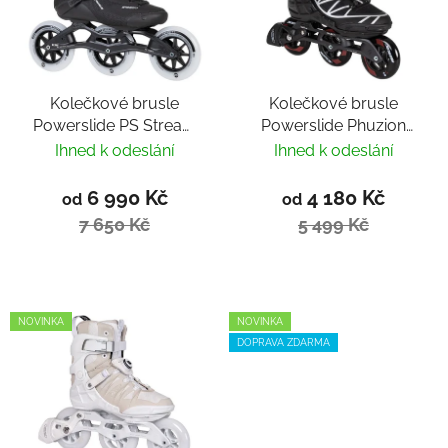
Kolečkové brusle
Kolečkové brusle
Powerslide PS Stream
Powerslide Phuzion
Classic 125
Argon Scarlet 100
Ihned k odeslání
Ihned k odeslání
Trinity
6 990 Kč
4 180 Kč
od
od
7 650 Kč
5 499 Kč
NOVINKA
NOVINKA
DOPRAVA ZDARMA