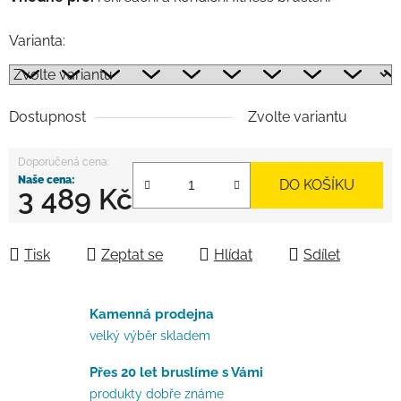
Varianta:
Dostupnost
Zvolte variantu
DO KOŠÍKU
3 489 Kč
Měrná cena:
Tisk
Zeptat se
Hlídat
Sdílet
Kamenná prodejna
velký výběr skladem
Přes 20 let bruslíme s Vámi
produkty dobře známe