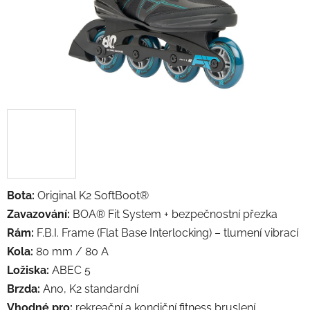
Bota:
Original K2 SoftBoot®
Zavazování:
BOA® Fit System + bezpečnostní přezka
Rám:
F.B.I. Frame (Flat Base Interlocking) – tlumení vibrací
Kola:
80 mm / 80 A
Ložiska:
ABEC 5
Brzda:
Ano, K2 standardní
Vhodné pro:
rekreační a kondiční fitness bruslení