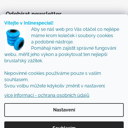
Odebírat newsletter
Vítejte v Inlinespecial!
Vložte svůj e-mail a my vám budeme zasílat informace
Aby se náš web pro Vás otáčel co nejlépe
o nových produktech na našem e-shopu.
máme krom koleček i soubory cookies
Přidejte se k nám a my Vám budeme zasílat ty nejlepší
a podobné nástroje.
novinky a tipy.
Pomáhají nám zajistit správné fungování
webu, měřit jeho výkon a poskytovat ten nejlepší
E-mail
bruslařský zážitek.
Nepovinné cookies používáme pouze s vaším
Vložením e-mailu souhlasíte s
podmínkami
souhlasem.
ochrany osobních údajů
Svou volbu můžete kdykoliv změnit v nastavení.
PŘIHLÁSIT SE
více informací - ochrana osobních údajů
Nastavení
Vytvořil Shoptet