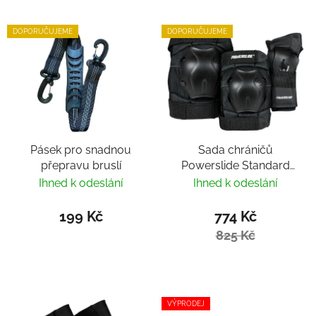
DOPORUČUJEME
DOPORUČUJEME
Pásek pro snadnou
Sada chráničů
přepravu bruslí
Powerslide Standard
Black
Ihned k odeslání
Ihned k odeslání
199 Kč
774 Kč
825 Kč
VÝPRODEJ