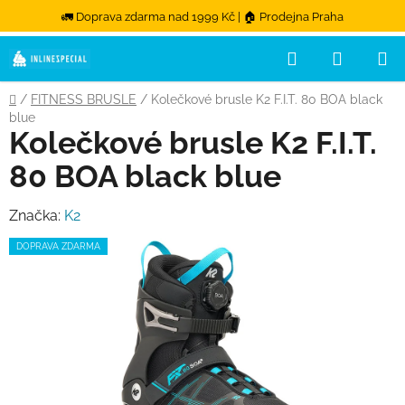
🚛 Doprava zdarma nad 1999 Kč | 🏠 Prodejna Praha
Hledat
NÁKUPN
Přejít na obsah
Domů
/
FITNESS BRUSLE
/
Kolečkové brusle K2 F.I.T. 80 BOA black
blue
Kolečkové brusle K2 F.I.T.
80 BOA black blue
Značka:
K2
DOPRAVA ZDARMA