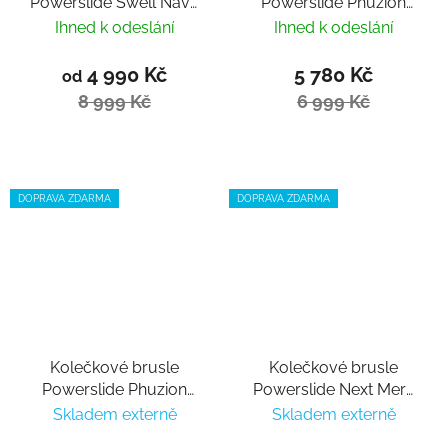
Powerslide Swell Navy
Powerslide Phuzion
110 Trinity
Argon Bluebird 100
Ihned k odeslání
Ihned k odeslání
Trinity
4 990 Kč
5 780 Kč
od
8 999 Kč
6 999 Kč
DOPRAVA ZDARMA
DOPRAVA ZDARMA
Kolečkové brusle
Kolečkové brusle
Powerslide Phuzion
Powerslide Next Mery
RFC 90 Trinity
Munoz Pro 80
Skladem externě
Skladem externě