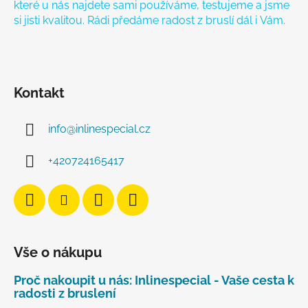
které u nás najdete sami používáme, testujeme a jsme
si jisti kvalitou. Rádi předáme radost z bruslí dál i Vám.
Kontakt
info
@
inlinespecial.cz
+420724165417
Vše o nákupu
Proč nakoupit u nás: Inlinespecial - Vaše cesta k
radosti z bruslení