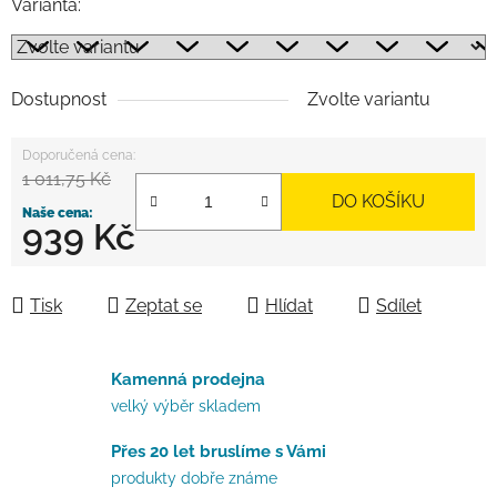
Varianta:
Dostupnost
Zvolte variantu
1 011,75 Kč
DO KOŠÍKU
939 Kč
Měrná cena:
Tisk
Zeptat se
Hlídat
Sdílet
Kamenná prodejna
velký výběr skladem
Přes 20 let bruslíme s Vámi
produkty dobře známe