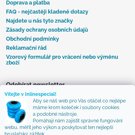
Doprava a platba
FAQ - nejčastěji kladené dotazy
Najdete u nás tyto značky
Zásady ochrany osobních údajů
Obchodní podmínky
Reklamační řád
Vzorový formulář pro vrácení nebo výměnu
zboží
Odebírat newsletter
Vítejte v Inlinespecial!
Vložte svůj e-mail a my vám budeme zasílat informace
Aby se náš web pro Vás otáčel co nejlépe
o nových produktech na našem e-shopu.
máme krom koleček i soubory cookies
Přidejte se k nám a my Vám budeme zasílat ty nejlepší
a podobné nástroje.
novinky a tipy.
Pomáhají nám zajistit správné fungování
webu, měřit jeho výkon a poskytovat ten nejlepší
E-mail
bruslařský zážitek.