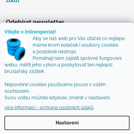
zboží
Odebírat newsletter
Vítejte v Inlinespecial!
Vložte svůj e-mail a my vám budeme zasílat informace
Aby se náš web pro Vás otáčel co nejlépe
o nových produktech na našem e-shopu.
máme krom koleček i soubory cookies
Přidejte se k nám a my Vám budeme zasílat ty nejlepší
a podobné nástroje.
novinky a tipy.
Pomáhají nám zajistit správné fungování
webu, měřit jeho výkon a poskytovat ten nejlepší
E-mail
bruslařský zážitek.
Vložením e-mailu souhlasíte s
podmínkami
Nepovinné cookies používáme pouze s vaším
ochrany osobních údajů
souhlasem.
Svou volbu můžete kdykoliv změnit v nastavení.
PŘIHLÁSIT SE
více informací - ochrana osobních údajů
Nastavení