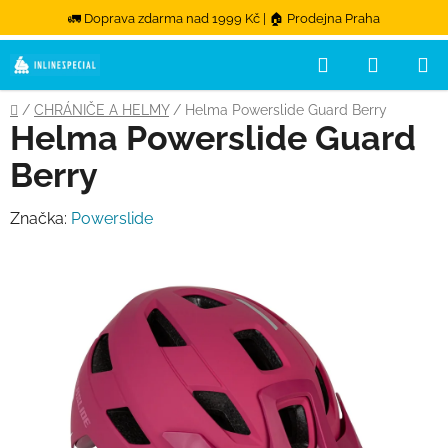
🚛 Doprava zdarma nad 1999 Kč | 🏠 Prodejna Praha
Hledat
NÁKUPN
Přejít na obsah
Domů
/
CHRÁNIČE A HELMY
/
Helma Powerslide Guard Berry
Helma Powerslide Guard
Berry
Značka:
Powerslide