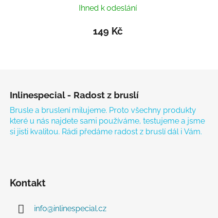
Ihned k odeslání
149 Kč
Zápatí
Inlinespecial - Radost z bruslí
Brusle a bruslení milujeme. Proto všechny produkty
které u nás najdete sami používáme, testujeme a jsme
si jisti kvalitou. Rádi předáme radost z bruslí dál i Vám.
Kontakt
info
@
inlinespecial.cz