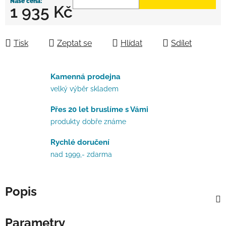
1 935 Kč
Měrná cena:
Tisk
Zeptat se
Hlídat
Sdílet
Kamenná prodejna
velký výběr skladem
Přes 20 let bruslíme s Vámi
produkty dobře známe
Rychlé doručení
nad 1999,- zdarma
Popis
Parametry