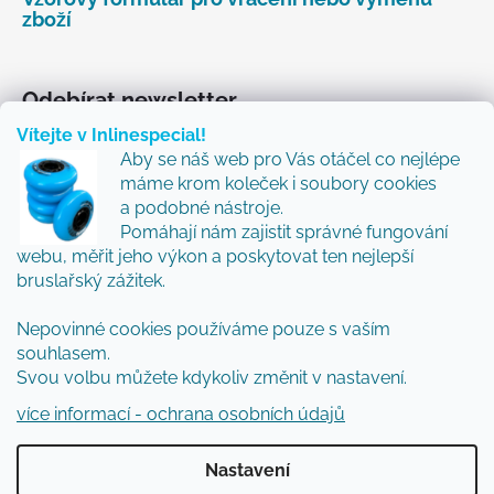
zboží
Odebírat newsletter
Vítejte v Inlinespecial!
Vložte svůj e-mail a my vám budeme zasílat informace
Aby se náš web pro Vás otáčel co nejlépe
o nových produktech na našem e-shopu.
máme krom koleček i soubory cookies
Přidejte se k nám a my Vám budeme zasílat ty nejlepší
a podobné nástroje.
novinky a tipy.
Pomáhají nám zajistit správné fungování
webu, měřit jeho výkon a poskytovat ten nejlepší
E-mail
bruslařský zážitek.
Nepovinné cookies používáme pouze s vaším
Vložením e-mailu souhlasíte s
podmínkami
souhlasem.
ochrany osobních údajů
Svou volbu můžete kdykoliv změnit v nastavení.
PŘIHLÁSIT SE
více informací - ochrana osobních údajů
Nastavení