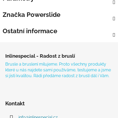
Značka
Powerslide
Ostatní informace
Zápatí
Inlinespecial - Radost z bruslí
Brusle a bruslení milujeme. Proto všechny produkty
které u nás najdete sami používáme, testujeme a jsme
si jisti kvalitou. Rádi předáme radost z bruslí dál i Vám.
Kontakt
info
@
inlinespecial.cz