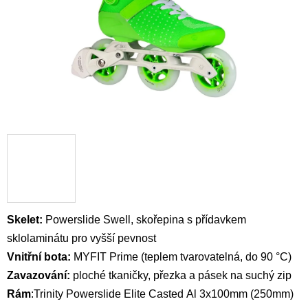
Skelet:
Powerslide Swell, skořepina
s přídavkem
sklolaminátu
pro vyšší pevnost
Vnitřní bota:
MYFIT Prime (teplem tvarovatelná, do 90 °C)
Zavazování:
ploché t
kaničky, přezka a pásek na suchý zip
Rám
:
Trinity Powerslide Elite Casted
Al 3x100mm (250mm)