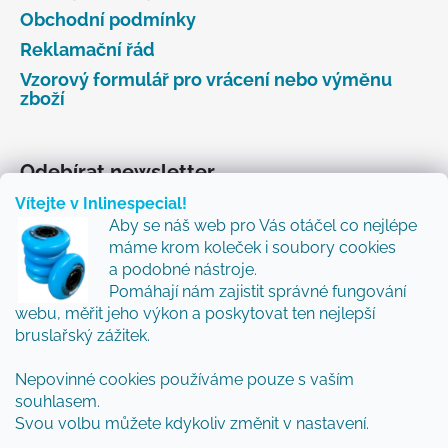
Obchodní podmínky
Reklamační řád
Vzorový formulář pro vrácení nebo výměnu
zboží
Odebírat newsletter
Vítejte v Inlinespecial!
Vložte svůj e-mail a my vám budeme zasílat informace
Aby se náš web pro Vás otáčel co nejlépe
o nových produktech na našem e-shopu.
máme krom koleček i soubory cookies
Přidejte se k nám a my Vám budeme zasílat ty nejlepší
a podobné nástroje.
novinky a tipy.
Pomáhají nám zajistit správné fungování
webu, měřit jeho výkon a poskytovat ten nejlepší
E-mail
bruslařský zážitek.
Nepovinné cookies používáme pouze s vaším
Vložením e-mailu souhlasíte s
podmínkami
souhlasem.
ochrany osobních údajů
Svou volbu můžete kdykoliv změnit v nastavení.