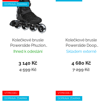
DOPRAVA ZDARMA
Kolečkové brusle
Kolečkové brusle
Powerslide Phuzion
Powerslide Doop
Xenon Black 90 Trinity
Purple Dusk 90 Trinity
Ihned k odeslání
Skladem externě
3 140 Kč
4 680 Kč
4 599 Kč
7 299 Kč
VÝPRODEJ
VÝPRODEJ
DOPRAVA ZDARMA
DOPRAVA ZDARMA