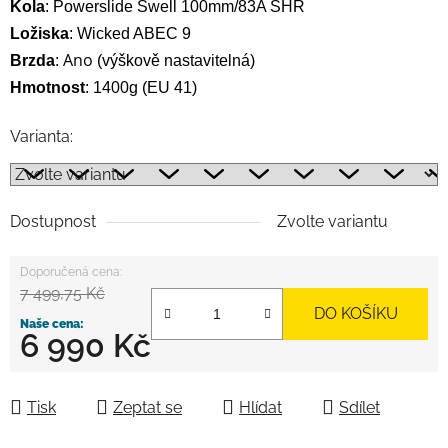
Kola
:
Powerslide Swell 100mm/83A SHR
Ložiska
:
Wicked ABEC 9
Ano
Brzda
:
(výškově nastavitelná)
Hmotnost
: 1400g
(EU 41)
Varianta:
Dostupnost
Zvolte variantu
7 499,75 Kč
DO KOŠÍKU
6 990 Kč
Měrná cena:
Tisk
Zeptat se
Hlídat
Sdílet