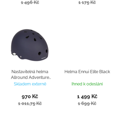
1 496 Kč
1 175 Kč
Nastavitelná helma
Helma Ennui Elite Black
Allround Adventure
Awesome Violet
Skladem externě
Ihned k odeslání
970 Kč
1 499 Kč
1 011,75 Kč
1 699 Kč