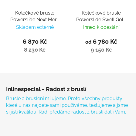
Kolečkové brusle
Kolečkové brusle
Powerslide Next Mery
Powerslide Swell Gold
Munoz Pro 80
125 Trinity
Skladem externě
Ihned k odeslání
6 870 Kč
6 780 Kč
od
8 230 Kč
9 150 Kč
Zápatí
Inlinespecial - Radost z bruslí
Brusle a bruslení milujeme. Proto všechny produkty
které u nás najdete sami používáme, testujeme a jsme
si jisti kvalitou. Rádi předáme radost z bruslí dál i Vám.