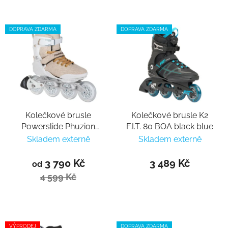
DOPRAVA ZDARMA
DOPRAVA ZDARMA
Kolečkové brusle
Kolečkové brusle K2
Powerslide Phuzion
F.I.T. 80 BOA black blue
RFC 90 Trinity
Skladem externě
Skladem externě
3 790 Kč
3 489 Kč
od
4 599 Kč
VÝPRODEJ
DOPRAVA ZDARMA