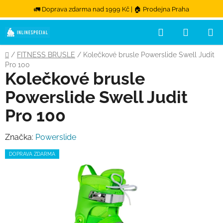
🚛 Doprava zdarma nad 1999 Kč | 🏠 Prodejna Praha
Hledat
NÁKUPN
Přejít na obsah
Domů
/
FITNESS BRUSLE
/
Kolečkové brusle Powerslide Swell Judit
Pro 100
Kolečkové brusle
Powerslide Swell Judit
Pro 100
Značka:
Powerslide
DOPRAVA ZDARMA