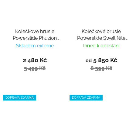
Kolečkové brusle
Kolečkové brusle
Powerslide Phuzion
Powerslide Swell Nite
Radon 80 Trinity
125 Trinity
Skladem externě
Ihned k odeslání
2 480 Kč
5 850 Kč
od
3 499 Kč
8 399 Kč
DOPRAVA ZDARMA
DOPRAVA ZDARMA