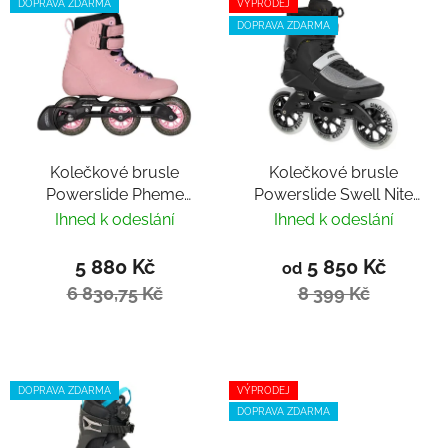
DOPRAVA ZDARMA
VÝPRODEJ
DOPRAVA ZDARMA
Kolečkové brusle
Kolečkové brusle
Powerslide Pheme
Powerslide Swell Nite
Fresa 100
125 Trinity
Ihned k odeslání
Ihned k odeslání
5 880 Kč
5 850 Kč
od
6 830,75 Kč
8 399 Kč
DOPRAVA ZDARMA
VÝPRODEJ
DOPRAVA ZDARMA