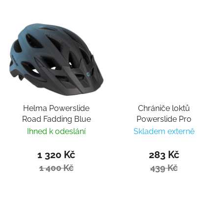
Helma Powerslide
Chrániče loktů
Road Fadding Blue
Powerslide Pro
Ihned k odeslání
Skladem externě
1 320 Kč
283 Kč
1 400 Kč
439 Kč