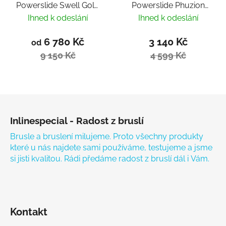
Powerslide Swell Gold
Powerslide Phuzion
125 Trinity
Xenon Black 90 Trinity
Ihned k odeslání
Ihned k odeslání
6 780 Kč
3 140 Kč
od
9 150 Kč
4 599 Kč
Zápatí
Inlinespecial - Radost z bruslí
Brusle a bruslení milujeme. Proto všechny produkty
které u nás najdete sami používáme, testujeme a jsme
si jisti kvalitou. Rádi předáme radost z bruslí dál i Vám.
Kontakt