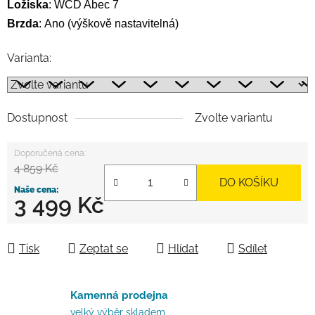
Ložiska
:
WCD Abec 7
Brzda
:
Ano (výškově nastavitelná)
Varianta:
Dostupnost
Zvolte variantu
4 859 Kč
DO KOŠÍKU
3 499 Kč
Měrná cena:
Tisk
Zeptat se
Hlídat
Sdílet
Kamenná prodejna
velký výběr skladem