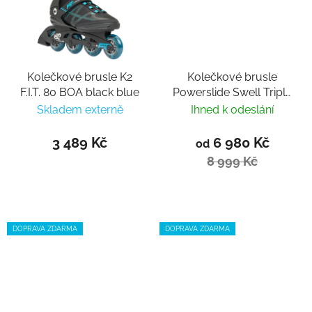
Kolečkové brusle K2
Kolečkové brusle
F.I.T. 80 BOA black blue
Powerslide Swell Triple
Black 110 Trinity
Skladem externě
Ihned k odeslání
3 489 Kč
6 980 Kč
od
8 999 Kč
DOPRAVA ZDARMA
DOPRAVA ZDARMA