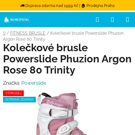
🚛 Doprava zdarma nad 1999 Kč | 🏠 Prodejna Praha
Hledat
NÁKUPN
Přejít na obsah
Domů
/
FITNESS BRUSLE
/
Kolečkové brusle Powerslide Phuzion
Argon Rose 80 Trinity
Kolečkové brusle
Powerslide Phuzion Argon
Rose 80 Trinity
Značka:
Powerslide
VÝPRODEJ
DOPRAVA ZDARMA