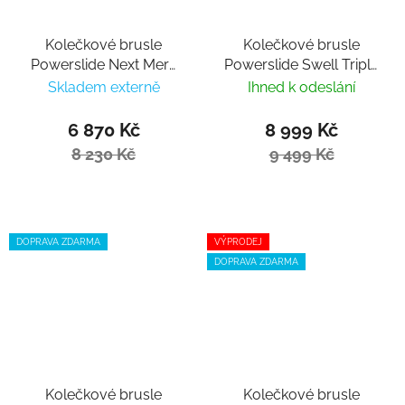
Kolečkové brusle
Kolečkové brusle
Powerslide Next Mery
Powerslide Swell Triple
Munoz Pro 80
Black 125 Trinity
Skladem externě
Ihned k odeslání
6 870 Kč
8 999 Kč
8 230 Kč
9 499 Kč
DOPRAVA ZDARMA
VÝPRODEJ
DOPRAVA ZDARMA
Kolečkové brusle
Kolečkové brusle