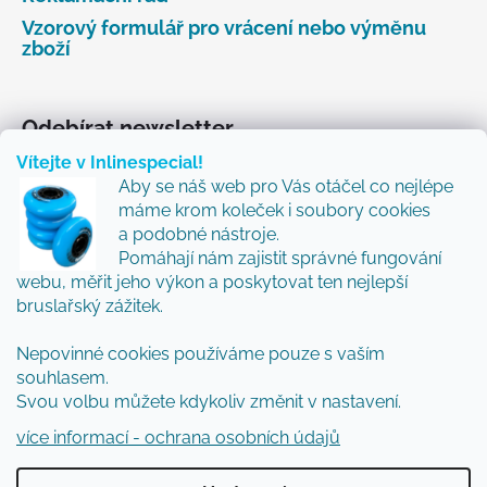
Vzorový formulář pro vrácení nebo výměnu
zboží
Odebírat newsletter
Vítejte v Inlinespecial!
Vložte svůj e-mail a my vám budeme zasílat informace
Aby se náš web pro Vás otáčel co nejlépe
o nových produktech na našem e-shopu.
máme krom koleček i soubory cookies
Přidejte se k nám a my Vám budeme zasílat ty nejlepší
a podobné nástroje.
novinky a tipy.
Pomáhají nám zajistit správné fungování
webu, měřit jeho výkon a poskytovat ten nejlepší
E-mail
bruslařský zážitek.
Nepovinné cookies používáme pouze s vaším
Vložením e-mailu souhlasíte s
podmínkami
souhlasem.
ochrany osobních údajů
Svou volbu můžete kdykoliv změnit v nastavení.
PŘIHLÁSIT SE
více informací - ochrana osobních údajů