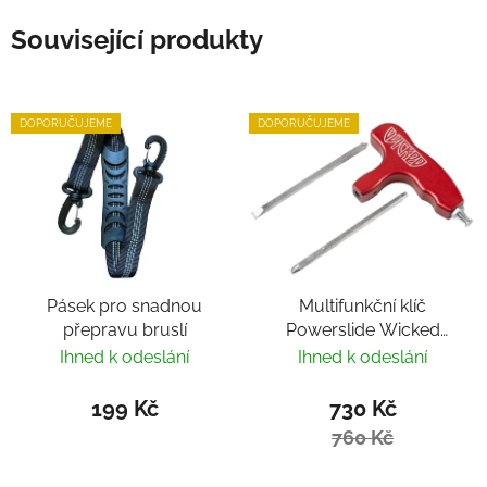
Související produkty
DOPORUČUJEME
DOPORUČUJEME
Pásek pro snadnou
Multifunkční klíč
přepravu bruslí
Powerslide Wicked
Hardcore Tool
Ihned k odeslání
Ihned k odeslání
199 Kč
730 Kč
760 Kč