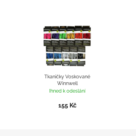
Tkaničky Voskované
Winnwell
Ihned k odeslání
155 Kč
Zápatí