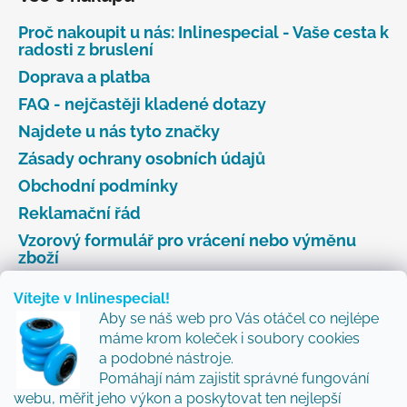
Proč nakoupit u nás: Inlinespecial - Vaše cesta k
radosti z bruslení
Doprava a platba
FAQ - nejčastěji kladené dotazy
Najdete u nás tyto značky
Zásady ochrany osobních údajů
Obchodní podmínky
Reklamační řád
Vzorový formulář pro vrácení nebo výměnu
zboží
Vítejte v Inlinespecial!
Aby se náš web pro Vás otáčel co nejlépe
Odebírat newsletter
máme krom koleček i soubory cookies
a podobné nástroje.
Přidejte se k nám a my Vám budeme zasílat ty nejlepší
Pomáhají nám zajistit správné fungování
novinky a tipy.
webu, měřit jeho výkon a poskytovat ten nejlepší