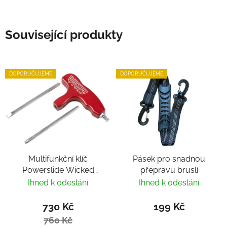
Související produkty
DOPORUČUJEME
DOPORUČUJEME
Multifunkční klíč
Pásek pro snadnou
Powerslide Wicked
přepravu bruslí
Hardcore Tool
Ihned k odeslání
Ihned k odeslání
730 Kč
199 Kč
760 Kč