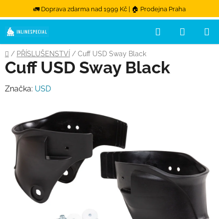
🚛 Doprava zdarma nad 1999 Kč | 🏠 Prodejna Praha
Hledat
NÁKUPN
Přejít na obsah
Domů
/
PŘÍSLUŠENSTVÍ
/
Cuff USD Sway Black
Cuff USD Sway Black
Značka:
USD