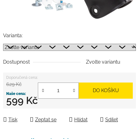
Varianta:
Dostupnost
Zvolte variantu
629 Kč
DO KOŠÍKU
599 Kč
Měrná cena:
Tisk
Zeptat se
Hlídat
Sdílet