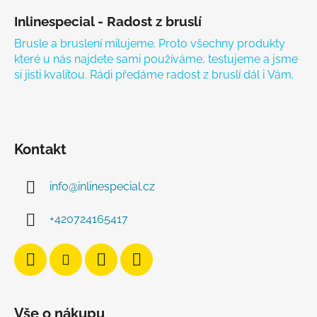
Inlinespecial - Radost z bruslí
Brusle a bruslení milujeme. Proto všechny produkty
které u nás najdete sami používáme, testujeme a jsme
si jisti kvalitou. Rádi předáme radost z bruslí dál i Vám.
Kontakt
info
@
inlinespecial.cz
+420724165417
Vše o nákupu