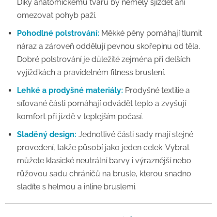
Díky anatomickému tvaru by neměly sjíždět ani
omezovat pohyb paží.
Pohodlné polstrování:
Měkké pěny pomáhají tlumit
náraz a zároveň oddělují pevnou skořepinu od těla.
Dobré polstrování je důležité zejména při delších
vyjížďkách a pravidelném fitness bruslení.
Lehké a prodyšné materiály:
Prodyšné textilie a
síťované části pomáhají odvádět teplo a zvyšují
komfort při jízdě v teplejším počasí.
Sladěný design:
Jednotlivé části sady mají stejné
provedení, takže působí jako jeden celek. Vybrat
můžete klasické neutrální barvy i výraznější nebo
růžovou sadu chráničů na brusle, kterou snadno
sladíte s helmou a inline bruslemi.