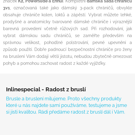
značek
K2, Powerslide a Ennui
. Kompletní
dámská sada chráničů
3v1
, označovaná také jako dámský 3-pack chráničů, obvykle
obsahuje chrániče kolen, loktů a zápěstí. Vybrat můžete lehké,
prodyšné a anatomicky tvarované dámské chrániče i výraznější
barevná provedení včetně růžových sad. Při rozhodování, jak
vybrat dámskou sadu chráničů, se zaměřte především na
správnou velikost, pohodlné polstrování, pevné upevnění a
způsob použití. Dobře padnoucí bezpečnostní chrániče pro ženy
na bruslení Vám dodají větší jistotu, nebudou zbytečně omezovat
pohyb a pomohou zachovat radost z každé vyjížďky.
Zápatí
Inlinespecial - Radost z bruslí
Brusle a bruslení milujeme. Proto všechny produkty
které u nás najdete sami používáme, testujeme a jsme
si jisti kvalitou. Rádi předáme radost z bruslí dál i Vám.