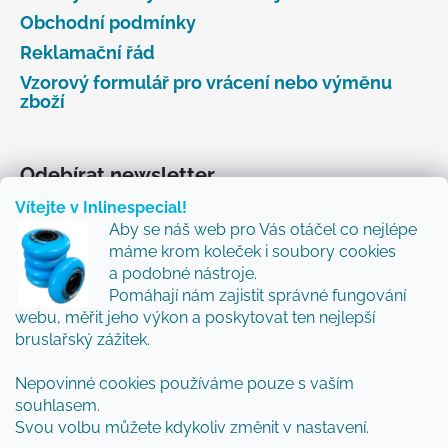
Obchodní podmínky
Reklamační řád
Vzorový formulář pro vrácení nebo výměnu
zboží
Odebírat newsletter
Vítejte v Inlinespecial!
Vložte svůj e-mail a my vám budeme zasílat informace
Aby se náš web pro Vás otáčel co nejlépe
o nových produktech na našem e-shopu.
máme krom koleček i soubory cookies
Přidejte se k nám a my Vám budeme zasílat ty nejlepší
a podobné nástroje.
novinky a tipy.
Pomáhají nám zajistit správné fungování
webu, měřit jeho výkon a poskytovat ten nejlepší
E-mail
bruslařský zážitek.
Vložením e-mailu souhlasíte s
podmínkami
Nepovinné cookies používáme pouze s vaším
ochrany osobních údajů
souhlasem.
Svou volbu můžete kdykoliv změnit v nastavení.