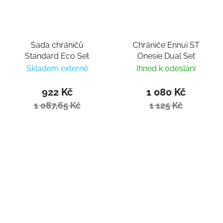
Sada chráničů
Chrániče Ennui ST
Standard Eco Set
Onesie Dual Set
Skladem externě
Ihned k odeslání
922 Kč
1 080 Kč
1 087,65 Kč
1 125 Kč