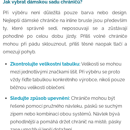
Jak vybrat dámskou sadu chráničů?
Při výběru není důležitá pouze barva nebo design.
Nejlepší dámské chrániče na inline brusle jsou především
ty, které správně sedí, neposouvají se a zůstávají
pohodlné po celou dobu jízdy. Příliš volné chrániče
mohou při pádu sklouznout, příliš těsné naopak tlačí a
omezují pohyb.
Zkontrolujte velikostní tabulku:
Velikosti se mohou
mezi jednotlivými značkami lišit. Při výběru se proto
vždy řiďte tabulkou konkrétního výrobce, nikoli pouze
běžnou velikostí oblečení.
Sledujte způsob upevnění:
Chrániče mohou být
řešené pomocí pružného návleku, pásků se suchým
zipem nebo kombinací obou systémů. Návlek bývá
pohodlnější a pomáhá držet chránič na místě, pásky
zase umožňují lepší dotažení.