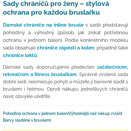
Sady chráničů pro ženy – stylová
ochrana pro každou bruslařku
Dámské chrániče na inline brusle
v sadě představují
pohodlný a výhodný způsob, jak získat potřebnou
ochranu v jednom balení. Podle konkrétního modelu
sada obsahuje
chrániče zápěstí a kolen
, případně také
chrániče loktů
.
Dámské sady doporučujeme především
začátečnicím,
rekreačním a fitness bruslařkám
. Správně zvolená sada
dobře sedí, neomezuje pohyb a můžete ji barevně sladit s
bruslemi i helmou. Oproti nákupu jednotlivých chráničů
navíc obvykle ušetříte.
Pohodlná ochrana v jednom balení
Výhodnější než nákup zvlášť
Barvy sladěné s bruslemi