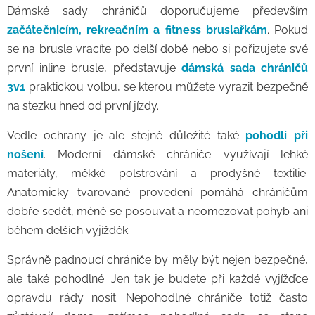
Dámské sady chráničů doporučujeme především
začátečnicím, rekreačním a fitness bruslařkám
. Pokud
se na brusle vracíte po delší době nebo si pořizujete své
první inline brusle, představuje
dámská sada chráničů
3v1
praktickou volbu, se kterou můžete vyrazit bezpečně
na stezku hned od první jízdy.
Vedle ochrany je ale stejně důležité také
pohodlí při
nošení
. Moderní dámské chrániče využívají lehké
materiály, měkké polstrování a prodyšné textilie.
Anatomicky tvarované provedení pomáhá chráničům
dobře sedět, méně se posouvat a neomezovat pohyb ani
během delších vyjížděk.
Správně padnoucí chrániče by měly být nejen bezpečné,
ale také pohodlné. Jen tak je budete při každé vyjížďce
opravdu rády nosit. Nepohodlné chrániče totiž často