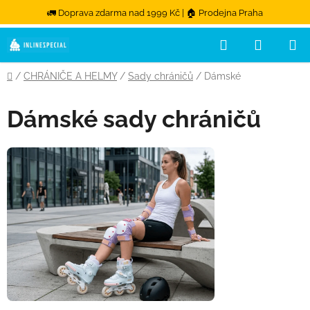
🚛 Doprava zdarma nad 1999 Kč | 🏠 Prodejna Praha
Hledat
NÁKUPN
Přejít na obsah
Domů
/
CHRÁNIČE A HELMY
/
Sady chráničů
/
Dámské
Dámské sady chráničů