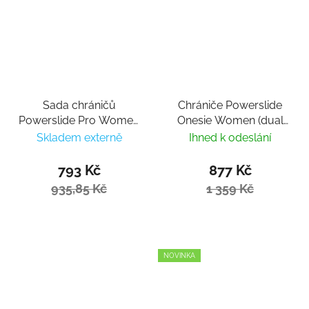
Sada chráničů
Chrániče Powerslide
Powerslide Pro Women
Onesie Women (dual
Set
pack)
Skladem externě
Ihned k odeslání
793 Kč
877 Kč
935,85 Kč
1 359 Kč
NOVINKA