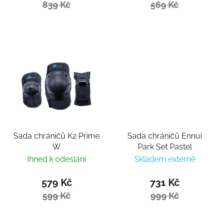
839 Kč
569 Kč
Sada chráničů K2 Prime
Sada chráničů Ennui
W
Park Set Pastel
Ihned k odeslání
Skladem externě
579 Kč
731 Kč
599 Kč
999 Kč