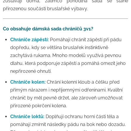
zůstávají doma, zatímco pohodlná sada se stane
přirozenou součástí bruslařské výbavy.
Co obsahuje dámská sada chráničů 3v1?
Chrániče zápěstí:
Pomáhají chránit zápěstí při pádu
dopředu, kdy se většina bruslařek instinktivně
zachytává rukama. Mnoho modelů využívá pevnou
dlahu, která podporuje zápěstí a pomáhá omezit jeho
nepřirozené ohnutí.
Chrániče kolen:
Chrání kolenní kloub a čéšku před
přímým nárazem i nepříjemnými odřeninami. Kvalitní
chránič by měl pevně držet, ale zároveň umožňovat
přirozené pokrčení kolena.
Chrániče loktů:
Doplňují ochranu horní části těla a
pomáhají zmírnit následky pádu na bok nebo dozadu.