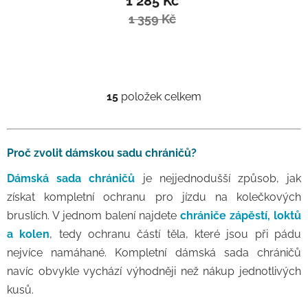
1 285 Kč
1 359 Kč
15
položek celkem
Ovládací prvky výpisu
Proč zvolit dámskou sadu chráničů?
Dámská sada chráničů
je nejjednodušší způsob, jak
získat kompletní ochranu pro jízdu na kolečkových
bruslích. V jednom balení najdete
chrániče zápěstí, loktů
a kolen
, tedy ochranu částí těla, které jsou při pádu
nejvíce namáhané. Kompletní dámská sada chráničů
navíc obvykle vychází výhodněji než nákup jednotlivých
kusů.