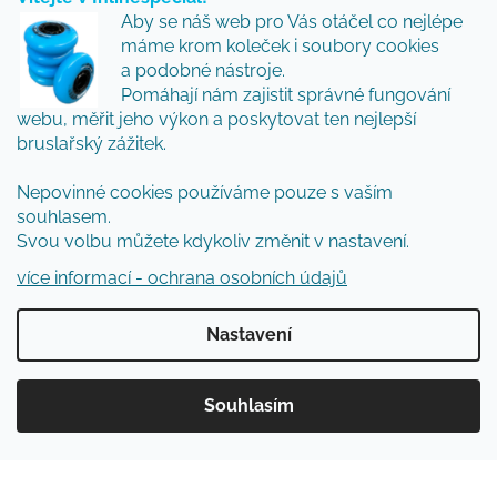
Vložte svůj e-mail a my vám budeme zasílat informace
Aby se náš web pro Vás otáčel co nejlépe
o nových produktech na našem e-shopu.
máme krom koleček i soubory cookies
Přidejte se k nám a my Vám budeme zasílat ty nejlepší
a podobné nástroje.
novinky a tipy.
Pomáhají nám zajistit správné fungování
webu, měřit jeho výkon a poskytovat ten nejlepší
E-mail
bruslařský zážitek.
Vložením e-mailu souhlasíte s
podmínkami
Nepovinné cookies používáme pouze s vaším
ochrany osobních údajů
souhlasem.
Svou volbu můžete kdykoliv změnit v nastavení.
PŘIHLÁSIT SE
více informací - ochrana osobních údajů
Nastavení
Vytvořil Shoptet
Souhlasím
Copyright 2026
Inlinespecial
. Všechna práva
vyhrazena.
Upravit nastavení cookies