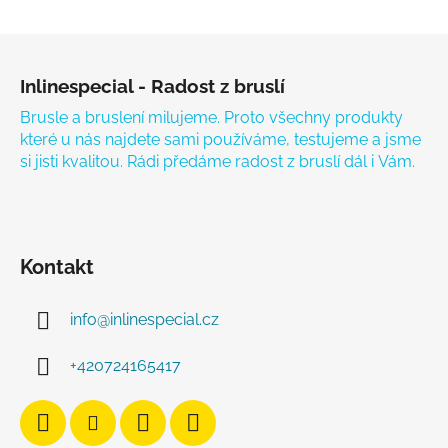
Zápatí
Inlinespecial - Radost z bruslí
Brusle a bruslení milujeme. Proto všechny produkty
které u nás najdete sami používáme, testujeme a jsme
si jisti kvalitou. Rádi předáme radost z bruslí dál i Vám.
Kontakt
info
@
inlinespecial.cz
+420724165417