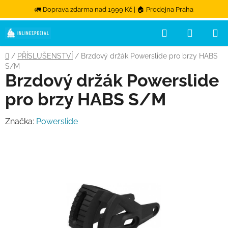
🚛 Doprava zdarma nad 1999 Kč | 🏠 Prodejna Praha
Hledat
NÁKUPN
Přejít na obsah
Domů
/
PŘÍSLUŠENSTVÍ
/
Brzdový držák Powerslide pro brzy HABS
S/M
Brzdový držák Powerslide
pro brzy HABS S/M
Značka:
Powerslide