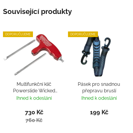
Související produkty
DOPORUČUJEME
DOPORUČUJEME
Multifunkční klíč
Pásek pro snadnou
Powerslide Wicked
přepravu bruslí
Hardcore Tool
Ihned k odeslání
Ihned k odeslání
730 Kč
199 Kč
760 Kč