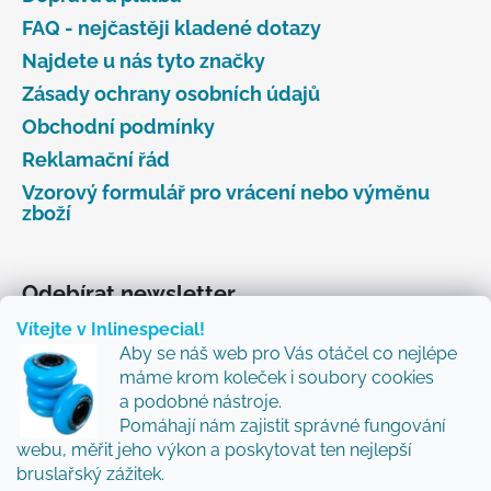
FAQ - nejčastěji kladené dotazy
Najdete u nás tyto značky
Zásady ochrany osobních údajů
Obchodní podmínky
Reklamační řád
Vzorový formulář pro vrácení nebo výměnu
zboží
Odebírat newsletter
Vítejte v Inlinespecial!
Vložte svůj e-mail a my vám budeme zasílat informace
Aby se náš web pro Vás otáčel co nejlépe
o nových produktech na našem e-shopu.
máme krom koleček i soubory cookies
Přidejte se k nám a my Vám budeme zasílat ty nejlepší
a podobné nástroje.
novinky a tipy.
Pomáhají nám zajistit správné fungování
webu, měřit jeho výkon a poskytovat ten nejlepší
E-mail
bruslařský zážitek.