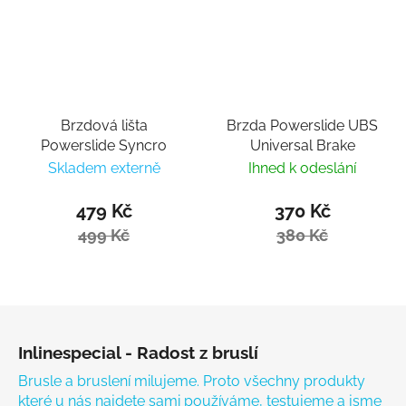
Brzdová lišta
Brzda Powerslide UBS
Powerslide Syncro
Universal Brake
Skladem externě
Ihned k odeslání
479 Kč
370 Kč
499 Kč
380 Kč
Zápatí
Inlinespecial - Radost z bruslí
Brusle a bruslení milujeme. Proto všechny produkty
které u nás najdete sami používáme, testujeme a jsme