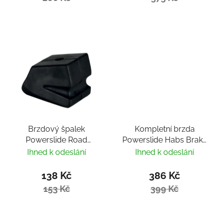
Brzdový špalek
Kompletní brzda
Powerslide Road
Powerslide Habs Brake
Hog/UBS/Urban/Megacruiser
S/M White
Ihned k odeslání
Ihned k odeslání
138 Kč
386 Kč
153 Kč
399 Kč