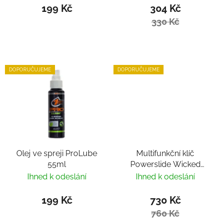
199 Kč
304 Kč
330 Kč
DOPORUČUJEME
DOPORUČUJEME
Olej ve spreji ProLube
Multifunkční klíč
55ml
Powerslide Wicked
Hardcore Tool
Ihned k odeslání
Ihned k odeslání
199 Kč
730 Kč
760 Kč