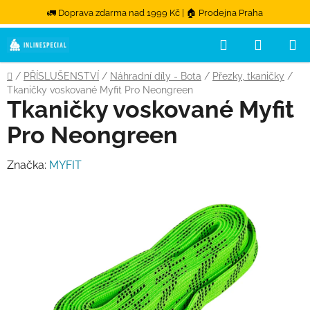
🚛 Doprava zdarma nad 1999 Kč | 🏠 Prodejna Praha
Hledat
NÁKUPN
Přejít na obsah
Domů
/
PŘÍSLUŠENSTVÍ
/
Náhradní díly - Bota
/
Přezky, tkaničky
/
Tkaničky voskované Myfit Pro Neongreen
Tkaničky voskované Myfit
Pro Neongreen
Značka:
MYFIT