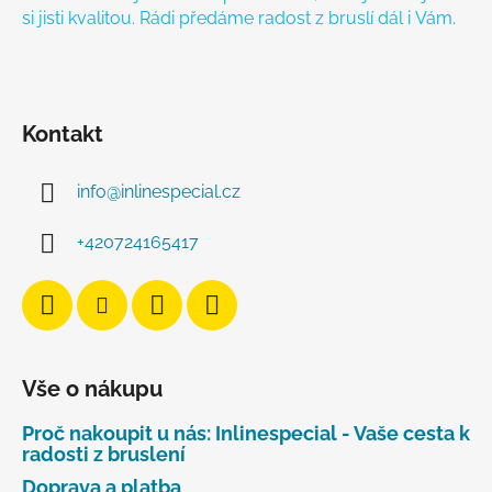
si jisti kvalitou. Rádi předáme radost z bruslí dál i Vám.
Kontakt
info
@
inlinespecial.cz
+420724165417
Vše o nákupu
Proč nakoupit u nás: Inlinespecial - Vaše cesta k
radosti z bruslení
Doprava a platba