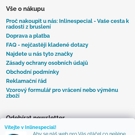
Vše o nákupu
Proč nakoupit u nás: Inlinespecial - Vaše cesta k
radosti z bruslení
Doprava a platba
FAQ - nejčastěji kladené dotazy
Najdete u nás tyto značky
Zásady ochrany osobních údajů
Obchodní podmínky
Reklamační řád
Vzorový formulář pro vrácení nebo výměnu
zboží
Odebírat newsletter
Vítejte v Inlinespecial!
Vložte svůj e-mail a my vám budeme zasílat informace
Aby se náš web pro Vás otáčel co nejlépe