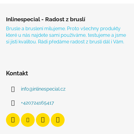
Zápatí
Inlinespecial - Radost z bruslí
Brusle a bruslení milujeme. Proto všechny produkty
které u nás najdete sami používáme, testujeme a jsme
si jisti kvalitou. Rádi předáme radost z bruslí dál i Vám.
Kontakt
info
@
inlinespecial.cz
+420724165417