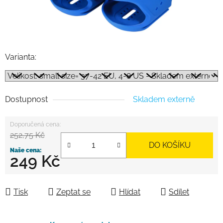
Varianta:
Dostupnost
Skladem externě
252,75 Kč
DO KOŠÍKU
249 Kč
Měrná cena:
Tisk
Zeptat se
Hlídat
Sdílet