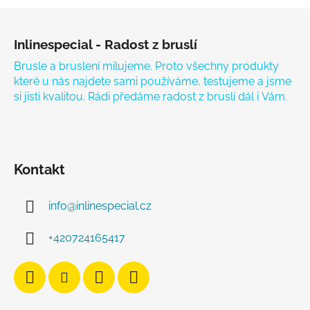
Zápatí
Inlinespecial - Radost z bruslí
Brusle a bruslení milujeme. Proto všechny produkty
které u nás najdete sami používáme, testujeme a jsme
si jisti kvalitou. Rádi předáme radost z bruslí dál i Vám.
Kontakt
info
@
inlinespecial.cz
+420724165417