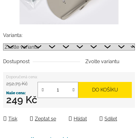
Varianta:
Dostupnost
Zvolte variantu
252,75 Kč
DO KOŠÍKU
249 Kč
Měrná cena:
Tisk
Zeptat se
Hlídat
Sdílet