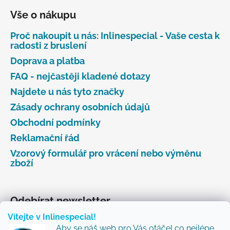
Vše o nákupu
Proč nakoupit u nás: Inlinespecial - Vaše cesta k
radosti z bruslení
Doprava a platba
FAQ - nejčastěji kladené dotazy
Najdete u nás tyto značky
Zásady ochrany osobních údajů
Obchodní podmínky
Reklamační řád
Vzorový formulář pro vrácení nebo výměnu
zboží
Odebírat newsletter
Vítejte v Inlinespecial!
Vložte svůj e-mail a my vám budeme zasílat informace
Aby se náš web pro Vás otáčel co nejlépe