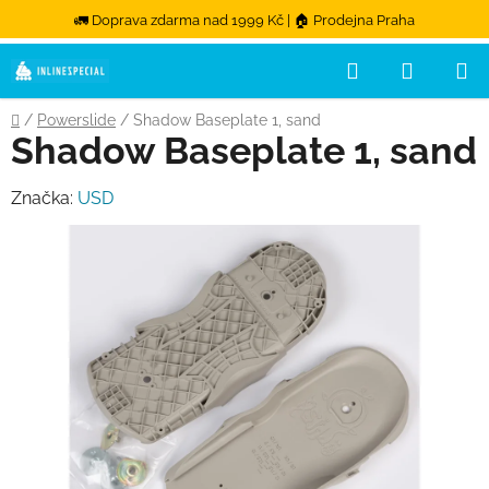
🚛 Doprava zdarma nad 1999 Kč | 🏠 Prodejna Praha
Hledat
NÁKUPN
Přejít na obsah
Domů
/
Powerslide
/
Shadow Baseplate 1, sand
Shadow Baseplate 1, sand
Značka:
USD