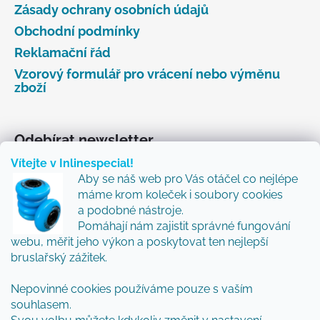
Zásady ochrany osobních údajů
Obchodní podmínky
Reklamační řád
Vzorový formulář pro vrácení nebo výměnu
zboží
Odebírat newsletter
Vítejte v Inlinespecial!
Vložte svůj e-mail a my vám budeme zasílat informace
Aby se náš web pro Vás otáčel co nejlépe
o nových produktech na našem e-shopu.
máme krom koleček i soubory cookies
Přidejte se k nám a my Vám budeme zasílat ty nejlepší
a podobné nástroje.
novinky a tipy.
Pomáhají nám zajistit správné fungování
webu, měřit jeho výkon a poskytovat ten nejlepší
E-mail
bruslařský zážitek.
Vložením e-mailu souhlasíte s
podmínkami
Nepovinné cookies používáme pouze s vaším
ochrany osobních údajů
souhlasem.