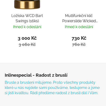
Ložiska WCD Bart
Multifunkční klíč
Swings (16ks)
Powerslide Wicked
Hardcore Tool
Ihned k odeslání
Ihned k odeslání
3 000 Kč
730 Kč
3 060 Kč
760 Kč
Zápatí
Inlinespecial - Radost z bruslí
Brusle a bruslení milujeme. Proto všechny produkty
které u nás najdete sami používáme, testujeme a jsme
si jisti kvalitou. Rádi předáme radost z bruslí dál i Vám.