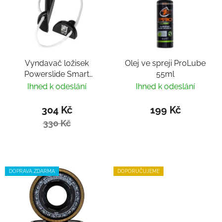
Vyndavač ložisek
Olej ve spreji ProLube
Powerslide Smart
55ml
Bearing Remover by
Ihned k odeslání
Ihned k odeslání
Villy
304 Kč
199 Kč
330 Kč
DOPRAVA ZDARMA
DOPORUČUJEME